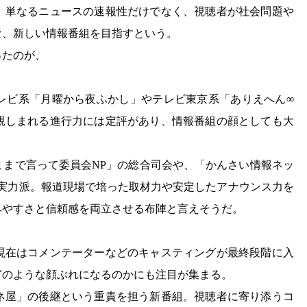
。単なるニュースの速報性だけでなく、視聴者が社会問題や
な、新しい情報番組を目指すという。
ったのが、
レビ系「月曜から夜ふかし」やテレビ東京系「ありえへん∞
親しまれる進行力には定評があり、情報番組の顔としても大
こまで言って委員会NP」の総合司会や、「かんさい情報ネッ
きた実力派。報道現場で培った取材力や安定したアナウンス力を
みやすさと信頼感を両立させる布陣と言えそうだ。
現在はコメンテーターなどのキャスティングが最終段階に入
どのような顔ぶれになるのかにも注目が集まる。
ネ屋」の後継という重責を担う新番組。視聴者に寄り添うコ