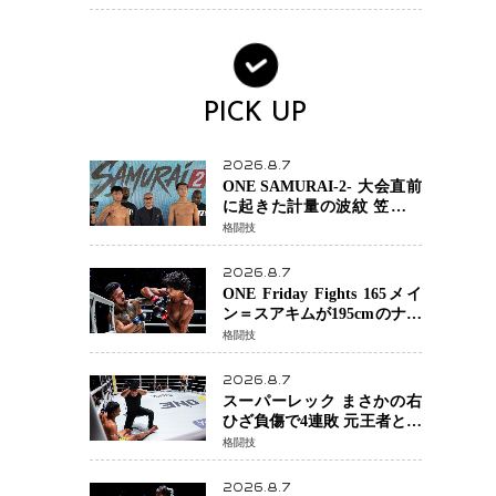
場を発表「安全最優先の判
断」
PICK UP
2026.8.7
ONE SAMURAI-2- 大会直前
に起きた計量の波紋 笠原弘
希ら注目ファイターは契約
格闘技
体重で決戦へ、山本歩夢と
平山諒選手戦は中止に
2026.8.7
ONE Friday Fights 165メイ
ン＝スアキムが195cmのナビ
ル・アナンからダウン奪
格闘技
取！猛反撃を耐え抜き判定
勝利、8連勝を達成
2026.8.7
スーパーレック まさかの右
ひざ負傷で4連敗 元王者とし
て異例の苦境…「アクシデ
格闘技
ント」でも消えない危険信
号
2026.8.7