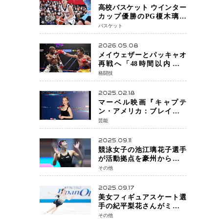
高校バスケット ウインター
カップ優勝のPG榎木璃旺
（えのき・りお）がプロの
バスケット
現場へ―。
2026.05.08
メイウェザーとパッキャオ
再戦へ「48時間以内に決
着」公式戦かエキシビショ
格闘技
ンか混迷続く
2025.02.18
マーベル映画『キャプテ
ン・アメリカ：ブレイブ・
ニュー・ワールド』 新ブラ
芸能
ック・ウィドウ役のシラ・
ハースとは！？
2025.09.11
競泳女子の池江璃花子選手
が活動拠点を豪州から日本
へ！ 豪州での挑戦を糧に、
その他
28年ロサンゼルス五輪へ再
始動
2025.09.17
美女フィギュアスケート選
手の紀平梨花さんがミラノ
五輪出場断念 中部選手権欠
その他