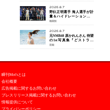
日公開 未来の自分との対話
を描く注目作
2026.8.7
野杁正明選手 海人選手が計
量＆ハイドレーションテス
トをクリア「ONE
格闘技
SAMURAI 2」決戦へ万全の
準備整う
2026.8.7
元NMB48 原かれんさん 待望
の1st写真集『どストライ
ク』発売決定 バリで魅せる
芸能
25歳の新境地
瞬刊Mot'sとは
会社概要
広告掲載に関するお問い合わせ
プレスリリース掲載に関するお問い合わせ
情報提供について
プライバシーポリシー