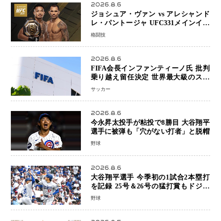
2026.8.6
ジョシュア・ヴァン vs アレシャンド
レ・パントージャ UFC331メインイベ
ントで再戦決定 「完全決着」に世界
格闘技
中のファンが熱狂 マネル・ケイプの
王座挑戦は再び遠のく
2026.8.6
FIFA会長インファンティーノ氏 批判
乗り越え留任決定 世界最大級のスポ
ーツ組織を支える「権威」は揺るがず
サッカー
・・・謝罪と改革姿勢
2026.8.6
今永昇太投手が粘投で8勝目 大谷翔平
選手に被弾も「穴がない打者」と脱帽
野球
2026.8.6
大谷翔平選手 今季初の1試合2本塁打
を記録 25号＆26号の猛打賞もドジャ
ースは今季ワーストの6連敗
野球