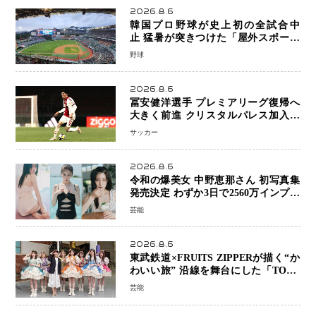
2026.8.6
韓国プロ野球が史上初の全試合中
止 猛暑が突きつけた「屋外スポーツ
の限界」 日本発のドーム型施設時代
野球
へ
2026.8.6
冨安健洋選手 プレミアリーグ復帰へ
大きく前進 クリスタルパレス加入目
前 メディカルチェックも通過
サッカー
2026.8.6
令和の爆美女 中野恵那さん 初写真集
発売決定 わずか3日で2560万インプレ
ッションを記録した話題の美貌を凝縮
芸能
2026.8.6
東武鉄道×FRUITS ZIPPERが描く“か
わいい旅” 沿線を舞台にした「TOBU
KAWAII PROJECT」が開幕
芸能