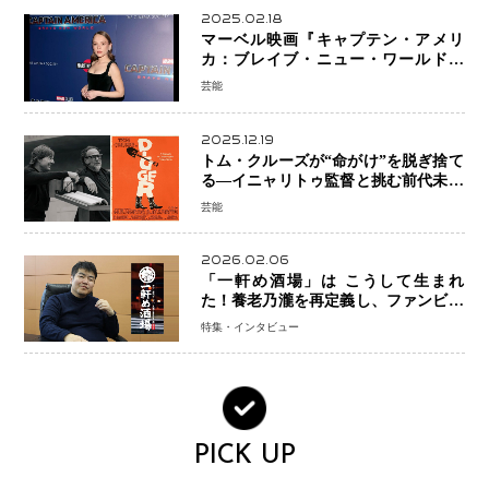
2025.02.18
マーベル映画『キャプテン・アメリ
カ：ブレイブ・ニュー・ワールド』
新ブラック・ウィドウ役のシラ・ハー
芸能
スとは！？
2025.12.19
トム・クルーズが“命がけ”を脱ぎ捨て
る―イニャリトゥ監督と挑む前代未聞
の大惨事コメディ「DIGGER ディガ
芸能
ー」始動
2026.02.06
「一軒め酒場」は こうして生まれ
た！養老乃瀧を再定義し、ファンビジ
ネスへ─養老乃瀧100％子会社・
特集・インタビュー
FanPlaceCreate代表・谷酒氏が語
る“地道な再発明”の経営哲学
PICK UP