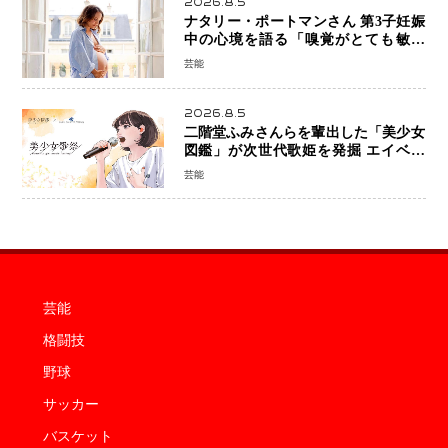
2026.8.5
ナタリー・ポートマンさん 第3子妊娠
中の心境を語る「嗅覚がとても敏感
に」マタニティフォトも公開
芸能
2026.8.5
二階堂ふみさんらを輩出した「美少女
図鑑」が次世代歌姫を発掘 エイベッ
クスと「美少女歌祭2026」開催決定
芸能
福岡審査を初導入で全国規模へ
芸能
格闘技
野球
サッカー
バスケット