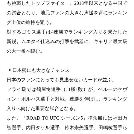
も挑戦したトップファイター。2018年以来となる中国で
の試合となり、地元ファンの大きな声援を背にランキン
グ上位の維持を狙う。
対するゴミス選手は4連勝でランキング入りを果たした
新鋭。ムエタイ仕込みの打撃を武器に、キャリア最大級
の大一番へ臨む。
日本勢にも大きなチャンス
日本のファンにとっても見逃せないカードが並ぶ。
フライ級では鶴屋怜選手（11勝1敗）が、ペルーのケヴ
ィン・ボルハス選手と対戦。連勝を伸ばし、ランキング
入りへ向けた重要な試合となる。
また、『ROAD TO UFC シーズン5』準決勝には福田万
智選手、内田タケル選手、鈴木崇矢選手、田嶋椋選手ら