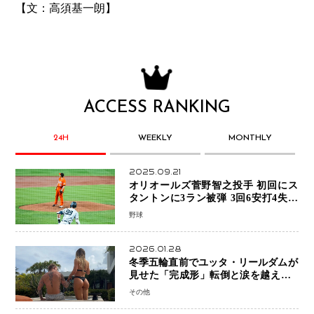
【文：高須基一朗】
ACCESS RANKING
24H
WEEKLY
MONTHLY
2025.09.21
オリオールズ菅野智之投手 初回にス
タントンに3ラン被弾 3回6安打4失点
で降板
野球
2026.01.28
冬季五輪直前でユッタ・リールダムが
見せた「完成形」転倒と涙を越えて─
ミラノで金を狙うオランダ女王の現在
その他
地