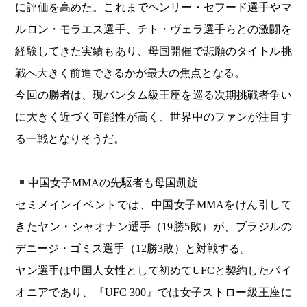
に評価を高めた。これまでヘンリー・セフード選手やマ
ルロン・モラエス選手、チト・ヴェラ選手らとの激闘を
経験してきた実績もあり、母国開催で悲願のタイトル挑
戦へ大きく前進できるかが最大の焦点となる。
今回の勝者は、現バンタム級王座を巡る次期挑戦者争い
に大きく近づく可能性が高く、世界中のファンが注目す
る一戦となりそうだ。
中国女子MMAの先駆者も母国凱旋
セミメインイベントでは、中国女子MMAをけん引して
きたヤン・シャオナン選手（19勝5敗）が、ブラジルの
デニージ・ゴミス選手（12勝3敗）と対戦する。
ヤン選手は中国人女性として初めてUFCと契約したパイ
オニアであり、『UFC 300』では女子ストロー級王座に