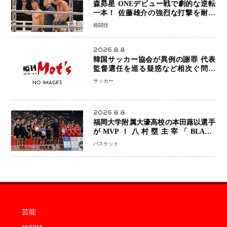
森昴星 ONEデビュー戦で劇的な逆転
一本！ 佐藤雄介の強烈な打撃を耐え
抜き、リアネイキッドチョークで勝利
格闘技
2026.8.8
韓国サッカー協会が異例の謝罪 代表
監督選任を巡る疑惑など相次ぐ問題
「組織の刷新」誓う
サッカー
2026.8.8
福岡大学附属大濠高校の本田蕗以選手
がMVP！八村塁主宰「BLACK
SAMURAI SUMMIT 2026」で存在
バスケット
感 NBAへの夢へ大きな一歩「自信に
なった」
芸能