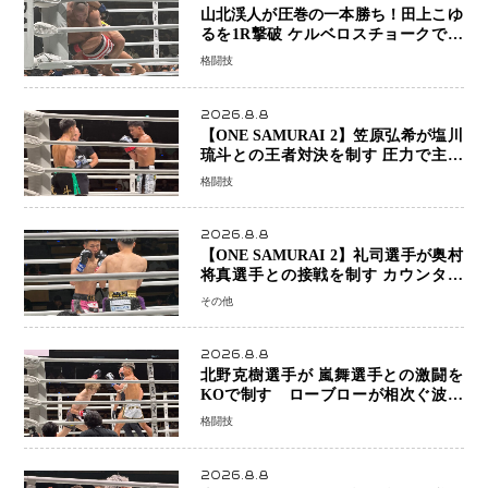
山北渓人が圧巻の一本勝ち！田上こゆ
るを1R撃破 ケルベロスチョークで存
在感を示す
格闘技
2026.8.8
【ONE SAMURAI 2】笠原弘希が塩川
琉斗との王者対決を制す 圧力で主導
権を握り判定勝利
格闘技
2026.8.8
【ONE SAMURAI 2】礼司選手が奥村
将真選手との接戦を制す カウンター
と正確な打撃で判定勝利
その他
2026.8.8
北野克樹選手が 嵐舞選手との激闘を
KOで制す ローブローが相次ぐ波乱
の展開…涙の勝利「生まれてくる娘の
格闘技
ために750万円を使いたい」
2026.8.8