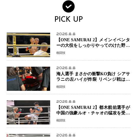
PICK UP
2026.8.8
【ONE SAMURAI 2】メインイベンタ
ーの大役をしっかりやってのけた野杁
正明が衝撃のリベンジ！ リウ・メン
格闘技
ヤンを1R・2分59秒KO、左カウンタ
ーで完全決着
2026.8.8
海人選手 まさかの衝撃KO負け シアサ
ラニの左ハイが炸裂 リベンジ戦は一
瞬で決着
格闘技
2026.8.8
【ONE SAMURAI 2】都木航佑選手が
中国の強豪ルオ・チャオの猛攻を受け
ながらも的確な攻撃で応戦 最後まで
格闘技
打ち合うも判定でチャオに軍配
2026.8.8