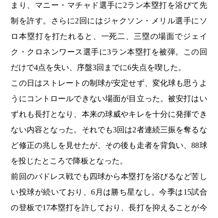
まり、マニー・マチャド選手に2ラン本塁打を浴びて先
制を許す。さらに2回にはジャクソン・メリル選手にソ
ロ本塁打を打たれると、一死二、三塁の場面でジェイ
ク・クロネンワース選手に3ラン本塁打を被弾。この回
だけで4点を失い、序盤3回までに6失点を喫した。
この日はストレートの制球が安定せず、変化球も思うよ
うにコントロールできない場面が目立った。被安打はい
ずれも長打となり、本来の球威やキレを十分に発揮でき
ない内容となった。それでも3回は2者連続三振を奪るな
ど修正の兆しを見せたが、その後も走者を背負い、88球
を投じたところで降板となった。
前回のパドレス戦でも四球から本塁打を浴びるなど苦し
い投球が続いており、6月は勝ち星なし。今季は15試合
の登板で17本塁打を許しており、長打を抑えることが今