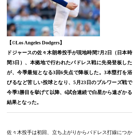
【©️Los Angeles Dodgers】
ドジャースの佐々木朗希投手が現地時間7月2日（日本時
間3日）、本拠地で行われたパドレス戦に先発登板した
が、今季最短となる3回6失点で降板した。3本塁打を浴
びるなど苦しい投球となり、5月23日のブルワーズ戦で
今季3勝目を挙げて以降、6試合連続で白星から遠ざかる
結果となった。
佐々木投手は初回、立ち上がりからパドレス打線につか