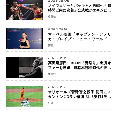
2026.05.08
メイウェザーとパッキャオ再戦へ「48
時間以内に決着」公式戦かエキシビシ
ョンか混迷続く
格闘技
2025.02.18
マーベル映画『キャプテン・アメリ
カ：ブレイブ・ニュー・ワールド』
新ブラック・ウィドウ役のシラ・ハー
芸能
スとは！？
2025.04.19
高田延彦氏、RIZIN「男祭り」出演オ
ファーを辞退 統括本部長時代の役目
「すでに終えています」と明言
格闘技
2025.09.21
オリオールズ菅野智之投手 初回にス
タントンに3ラン被弾 3回6安打4失点
で降板
野球