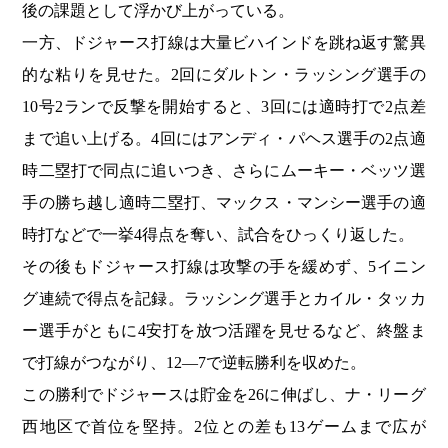
後の課題として浮かび上がっている。
一方、ドジャース打線は大量ビハインドを跳ね返す驚異
的な粘りを見せた。2回にダルトン・ラッシング選手の
10号2ランで反撃を開始すると、3回には適時打で2点差
まで追い上げる。4回にはアンディ・パヘス選手の2点適
時二塁打で同点に追いつき、さらにムーキー・ベッツ選
手の勝ち越し適時二塁打、マックス・マンシー選手の適
時打などで一挙4得点を奪い、試合をひっくり返した。
その後もドジャース打線は攻撃の手を緩めず、5イニン
グ連続で得点を記録。ラッシング選手とカイル・タッカ
ー選手がともに4安打を放つ活躍を見せるなど、終盤ま
で打線がつながり、12―7で逆転勝利を収めた。
この勝利でドジャースは貯金を26に伸ばし、ナ・リーグ
西地区で首位を堅持。2位との差も13ゲームまで広が