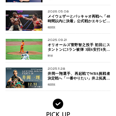
スとは！？
2026.05.08
メイウェザーとパッキャオ再戦へ「48
時間以内に決着」公式戦かエキシビシ
ョンか混迷続く
格闘技
2025.09.21
オリオールズ菅野智之投手 初回にス
タントンに3ラン被弾 3回6安打4失点
で降板
野球
2025.11.28
井岡一翔選手、再起戦でWBA挑戦者
決定戦へ「一番やりたい」井上拓真選
手との戦いも視野に
格闘技
PICK UP