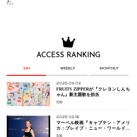
た。
ACCESS RANKING
24H
WEEKLY
MONTHLY
2025.09.03
FRUITS ZIPPERが『クレヨンしんち
ゃん』新主題歌を担当
芸能
2025.02.18
マーベル映画『キャプテン・アメリ
カ：ブレイブ・ニュー・ワールド』
新ブラック・ウィドウ役のシラ・ハー
芸能