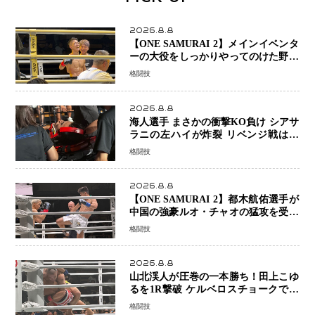
2026.8.8
【ONE SAMURAI 2】メインイベンタ
ーの大役をしっかりやってのけた野杁
正明が衝撃のリベンジ！ リウ・メン
格闘技
ヤンを1R・2分59秒KO、左カウンタ
ーで完全決着
2026.8.8
海人選手 まさかの衝撃KO負け シアサ
ラニの左ハイが炸裂 リベンジ戦は一
瞬で決着
格闘技
2026.8.8
【ONE SAMURAI 2】都木航佑選手が
中国の強豪ルオ・チャオの猛攻を受け
ながらも的確な攻撃で応戦 最後まで
格闘技
打ち合うも判定でチャオに軍配
2026.8.8
山北渓人が圧巻の一本勝ち！田上こゆ
るを1R撃破 ケルベロスチョークで存
在感を示す
格闘技