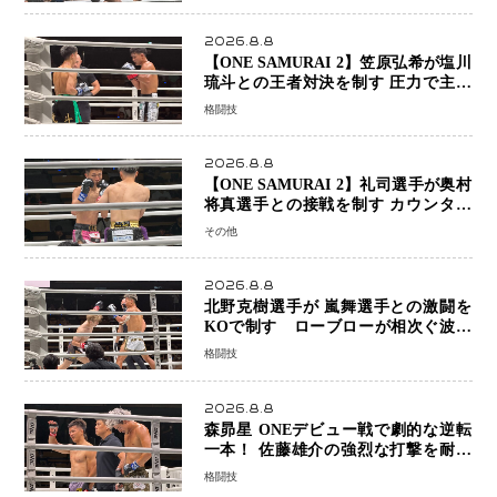
2026.8.8
【ONE SAMURAI 2】笠原弘希が塩川
琉斗との王者対決を制す 圧力で主導
権を握り判定勝利
格闘技
2026.8.8
【ONE SAMURAI 2】礼司選手が奥村
将真選手との接戦を制す カウンター
と正確な打撃で判定勝利
その他
2026.8.8
北野克樹選手が 嵐舞選手との激闘を
KOで制す ローブローが相次ぐ波乱
の展開…涙の勝利「生まれてくる娘の
格闘技
ために750万円を使いたい」
2026.8.8
森昴星 ONEデビュー戦で劇的な逆転
一本！ 佐藤雄介の強烈な打撃を耐え
抜き、リアネイキッドチョークで勝利
格闘技