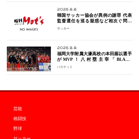
2026.8.8
韓国サッカー協会が異例の謝罪 代表
監督選任を巡る疑惑など相次ぐ問題
「組織の刷新」誓う
サッカー
2026.8.8
福岡大学附属大濠高校の本田蕗以選手
がMVP！八村塁主宰「BLACK
SAMURAI SUMMIT 2026」で存在
バスケット
感 NBAへの夢へ大きな一歩「自信に
なった」
芸能
格闘技
野球
サッカー