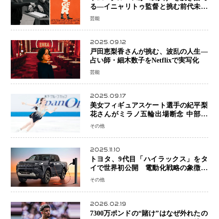
る―イニャリトゥ監督と挑む前代未聞
の大惨事コメディ「DIGGER ディガ
芸能
ー」始動
2025.09.12
戸田恵梨香さんが挑む、波乱の人生―
占い師・細木数子をNetflixで実写化
芸能
2025.09.17
美女フィギュアスケート選手の紀平梨
花さんがミラノ五輪出場断念 中部選
手権欠場を発表「安全最優先の判断」
その他
2025.11.10
トヨタ、9代目「ハイラックス」をタ
イで世界初公開 電動化戦略の象徴と
なるBEVモデルを初設定
その他
2026.02.19
7300万ポンドの“賭け”はなぜ外れたの