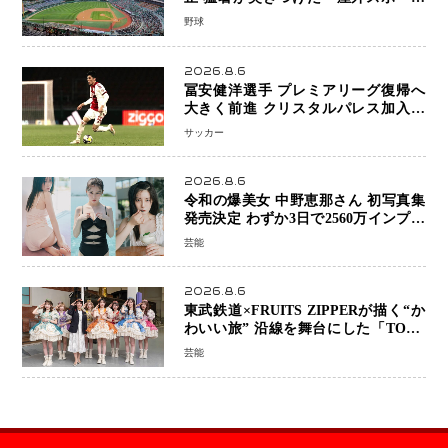
の限界」 日本発のドーム型施設時代
野球
へ
2026.8.6
冨安健洋選手 プレミアリーグ復帰へ
大きく前進 クリスタルパレス加入目
前 メディカルチェックも通過
サッカー
2026.8.6
令和の爆美女 中野恵那さん 初写真集
発売決定 わずか3日で2560万インプレ
ッションを記録した話題の美貌を凝縮
芸能
2026.8.6
東武鉄道×FRUITS ZIPPERが描く“か
わいい旅” 沿線を舞台にした「TOBU
KAWAII PROJECT」が開幕
芸能