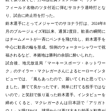
フィールド名物のツタ付近に弾むサヨナラ適時打とな
り、試合に終止符を打った。
鈴木選手にとってメジャーでのサヨナラ打は、2024年8
月のブルージェイズ戦以来、通算2度目。歓喜の瞬間に
はチームメートが一斉にベンチを飛び出し、鈴木選手を
中心に歓喜の輪を形成。恒例のウォーターシャワーで祝
福されるなど、本拠地は勝利の余韻に酔いしれた。
試合後、地元放送局「マーキースポーツ・ネットワー
ク」のテイラー・マクレガーさんによるヒーローインタ
ビューでは、「風もあったので、届いてくれと思ってい
ました。勝てて良かったです。簡単に打てる投手ではな
いので」と笑顔で振り返った鈴木選手。インタビューを
締めくくると、マクレガーさんは日本語で「アリガト
ウ！」と呼びかけ、球場からは再び大きな拍手と歓声が