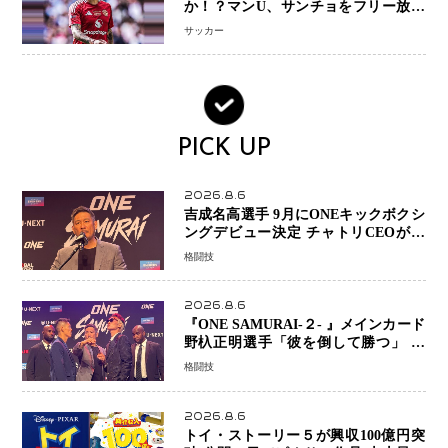
か！？マンU、サンチョをフリー放出
へ・・・補強戦略の転換点に
サッカー
PICK UP
2026.8.6
吉成名高選手 9月にONEキックボクシ
ングデビュー決定 チャトリCEOがサ
プライズ発表 2カ月連続参戦へ
格闘技
2026.8.6
『ONE SAMURAI-２- 』メインカード
野杁正明選手「彼を倒して勝つ」 リ
ウ・メンヤンとの因縁に決着へ 再起
格闘技
を懸けたONEフェザー級トーナメント
初戦
2026.8.6
トイ・ストーリー５が興収100億円突