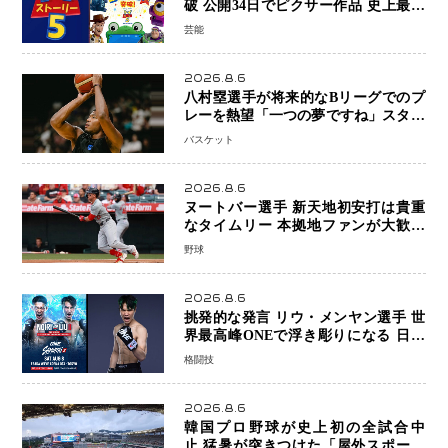
破 公開34日でピクサー作品 史上最速
日本歴代シリーズ最高更新も目前
芸能
2026.8.6
八村塁選手が将来的なBリーグでのプ
レーを熱望「一つの夢ですね」スター
帰還がリーグ価値を押し上げる可能性
バスケット
2026.8.6
ヌートバー選手 新天地初安打は貴重
なタイムリー 本拠地ファンが大歓声
笑顔で歓喜
野球
2026.8.6
挑発的な発言 リウ・メンヤン選手 世
界最高峰ONEで浮き彫りになる 日本
キックボクシングが直面する“技術
格闘技
戦”の現在地
2026.8.6
韓国プロ野球が史上初の全試合中
止 猛暑が突きつけた「屋外スポーツ