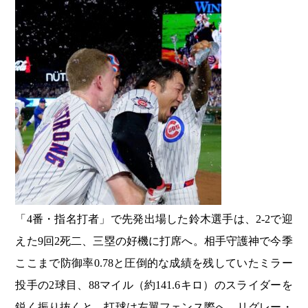
「4番・指名打者」で先発出場した鈴木選手は、2-2で迎
えた9回2死二、三塁の好機に打席へ。相手守護神で今季
ここまで防御率0.78と圧倒的な成績を残していたミラー
投手の2球目、88マイル（約141.6キロ）のスライダーを
鋭く振り抜くと、打球は左翼フェンス際へ。リグレー・