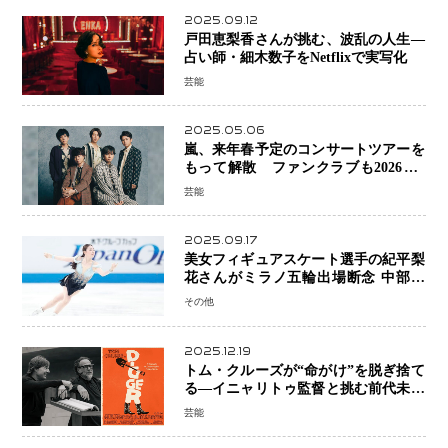
2025.09.12
戸田恵梨香さんが挑む、波乱の人生―
占い師・細木数子をNetflixで実写化
芸能
2025.05.06
嵐、来年春予定のコンサートツアーを
もって解散 ファンクラブも2026年5
月末で活動終了
芸能
2025.09.17
美女フィギュアスケート選手の紀平梨
花さんがミラノ五輪出場断念 中部選
手権欠場を発表「安全最優先の判断」
その他
2025.12.19
トム・クルーズが“命がけ”を脱ぎ捨て
る―イニャリトゥ監督と挑む前代未聞
の大惨事コメディ「DIGGER ディガ
芸能
ー」始動