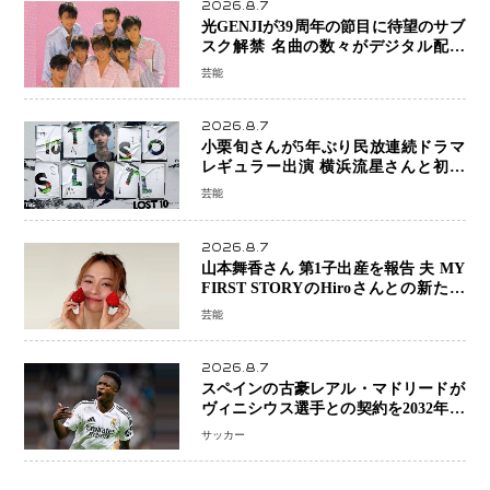
2026.8.7
光GENJIが39周年の節目に待望のサブ
スク解禁 名曲の数々がデジタル配信
へ 40周年へ向け1年間で全作品を順次
芸能
公開
2026.8.7
小栗旬さんが5年ぶり民放連続ドラマ
レギュラー出演 横浜流星さんと初共
演『LOST10』で異色バディ結成
芸能
2026.8.7
山本舞香さん 第1子出産を報告 夫 MY
FIRST STORYのHiroさんとの新たな
家族生活「母子ともに健康」
芸能
2026.8.7
スペインの古豪レアル・マドリードが
ヴィニシウス選手との契約を2032年ま
で延長 長期交渉が決着 年俸は約43億
サッカー
円と現地報道