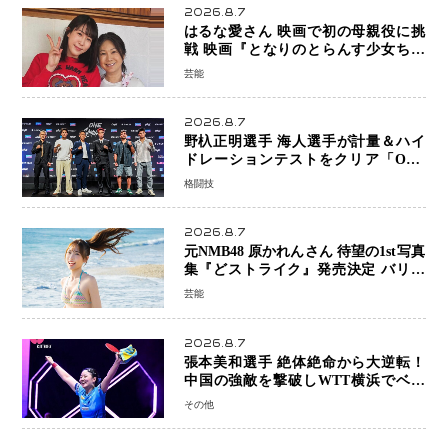
2026.8.7
はるな愛さん 映画で初の母親役に挑
戦 映画『となりのとらんす少女ちゃ
ん』11月7日公開 未来の自分との対話
芸能
を描く注目作
2026.8.7
野杁正明選手 海人選手が計量＆ハイ
ドレーションテストをクリア「ONE
SAMURAI 2」決戦へ万全の準備整う
格闘技
2026.8.7
元NMB48 原かれんさん 待望の1st写真
集『どストライク』発売決定 バリで
魅せる25歳の新境地
芸能
2026.8.7
張本美和選手 絶体絶命から大逆転！
中国の強敵を撃破しWTT横浜でベス
ト8進出
その他