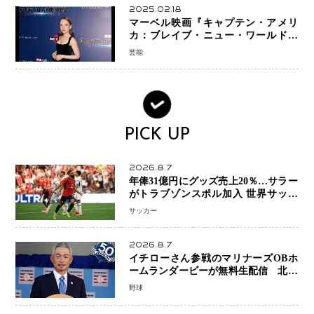
2025.02.18
マーベル映画『キャプテン・アメリ
カ：ブレイブ・ニュー・ワールド』
新ブラック・ウィドウ役のシラ・ハー
芸能
スとは！？
PICK UP
2026.8.7
年俸31億円にグッズ売上20％…サラー
がトラブゾンスポル加入 世界サッカ
ーは「五大リーグ一強」から新時代へ
サッカー
2026.8.7
イチローさん参戦のマリナーズOBホ
ームランダービーが無料生配信 北米
ならではの“魅せる興行”に世界が注目
野球