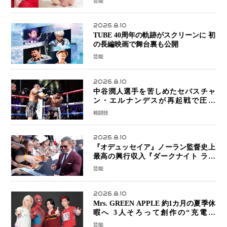
芸能
2026.8.10
TUBE 40周年の軌跡がスクリーンに 初
の長編映画で舞台裏も公開
芸能
2026.8.10
中谷潤人選手を苦しめたセバスチャ
ン・エルナンデスが再起戦で圧巻
KO 2回で相手を沈める…次戦は亀田
格闘技
京之介
2026.8.10
『オデュッセイア』ノーラン監督史上
最高の興行収入『ダークナイト ライ
ジング』超え、世界で11億ドル突破
芸能
2026.8.10
Mrs. GREEN APPLE 約1カ月の夏季休
暇へ 3人そろって創作の“充電期
間”「自分らしいインプットを」
芸能