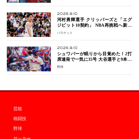
2026.8.10
河村勇輝選手 クリッパーズと「エグ
ジビット10契約」 NBA再挑戦へ新た
な一歩、八村塁選手との共闘にも期待
バスケット
2026.8.10
シュワバーが眠りから目覚めた！2打
席連発で一気に35号 大谷選手と9本差
に 本塁打王争いで単独トップ浮上
野球
芸能
格闘技
野球
サッカー