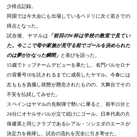
少得点記録。
同国では今大会にも出場しているペドリに次ぐ若さでの
得点となった。
試合後、ヤマルは
「前回のW杯は学校の教室で見てい
た。今ここで母や家族が見守る前でゴールを決められた
のは夢がかなった瞬間」
と喜びを語った。
15歳でトップチームデビューを果たし、名門バルセロナ
の背番号10を託されるまでに成長したヤマル。今春には
左ももを負傷し状態が懸念されたものの、大舞台でその
不安を払拭してみせた。
スペインはヤマルの先制弾で勢いに乗ると、前半21分と
24分にオヤルサバルが立て続けにゴール。日本代表の久
保建英と同じクラブであるレアル・ソシエダのエースが
決定力を発揮し、試合の流れを完全に引き寄せた。