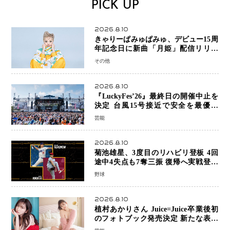
PICK UP
2026.8.10
きゃりーぱみゅぱみゅ、デビュー15周
年記念日に新曲「月姫」配信リリー
ス 自身初の主催フェス「PAMYU
その他
FES」も開催
2026.8.10
『LuckyFes’26』最終日の開催中止を
決定 台風15号接近で安全を最優先
「苦渋の判断」
芸能
2026.8.10
菊池雄星、3度目のリハビリ登板 4回
途中4失点も7奪三振 復帰へ実戦登板
を重ねる
野球
2026.8.10
植村あかりさん Juice=Juice卒業後初
のフォトブック発売決定 新たな表現
者としての“今”を凝縮