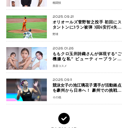
格闘技
2025.09.21
オリオールズ菅野智之投手 初回にス
タントンに3ラン被弾 3回6安打4失点
で降板
野球
2026.01.26
ももクロ玉井詩織さんが体現する“ご
機嫌な私” ビューティーブランド
「iYON」が描く新しいスキンケア体
美容コスメ
験
2025.09.11
競泳女子の池江璃花子選手が活動拠点
を豪州から日本へ！ 豪州での挑戦を
糧に、28年ロサンゼルス五輪へ再始動
その他