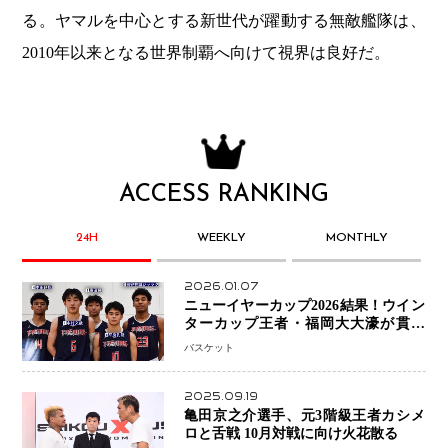
る。ヤマルを中心とする新世代が躍動する無敵艦隊は、
2010年以来となる世界制覇へ向けて視界は良好だ。
ACCESS RANKING
24H
WEEKLY
MONTHLY
2026.01.07
ニューイヤーカップ2026結果！ウイン
ターカップ王者・福岡大大濠が貫禄
V！ 東山は“背番号継承”で新たな物語
バスケット
を刻む
2025.09.19
亀田京之介選手、元3階級王者カシメ
ロと舌戦 10月対戦に向け火花散る