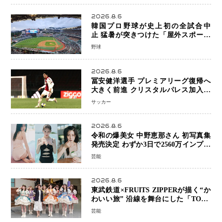
2026.8.6
韓国プロ野球が史上初の全試合中
止 猛暑が突きつけた「屋外スポーツ
の限界」 日本発のドーム型施設時代
野球
へ
2026.8.6
冨安健洋選手 プレミアリーグ復帰へ
大きく前進 クリスタルパレス加入目
前 メディカルチェックも通過
サッカー
2026.8.6
令和の爆美女 中野恵那さん 初写真集
発売決定 わずか3日で2560万インプレ
ッションを記録した話題の美貌を凝縮
芸能
2026.8.6
東武鉄道×FRUITS ZIPPERが描く“か
わいい旅” 沿線を舞台にした「TOBU
KAWAII PROJECT」が開幕
芸能