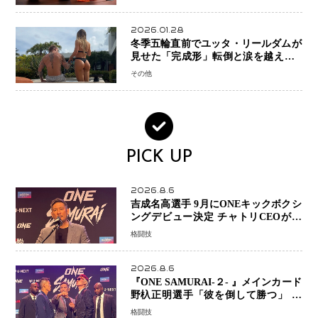
2026.01.28
冬季五輪直前でユッタ・リールダムが
見せた「完成形」転倒と涙を越えて─
ミラノで金を狙うオランダ女王の現在
その他
地
PICK UP
2026.8.6
吉成名高選手 9月にONEキックボクシ
ングデビュー決定 チャトリCEOがサ
プライズ発表 2カ月連続参戦へ
格闘技
2026.8.6
『ONE SAMURAI-２- 』メインカード
野杁正明選手「彼を倒して勝つ」 リ
ウ・メンヤンとの因縁に決着へ 再起
格闘技