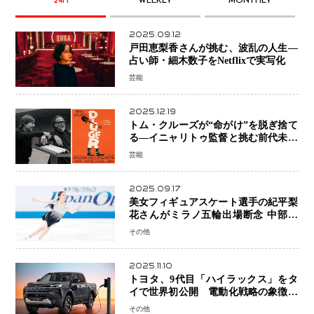
24H
WEEKLY
MONTHLY
2025.09.12
戸田恵梨香さんが挑む、波乱の人生―
占い師・細木数子をNetflixで実写化
芸能
2025.12.19
トム・クルーズが“命がけ”を脱ぎ捨て
る―イニャリトゥ監督と挑む前代未聞
の大惨事コメディ「DIGGER ディガ
芸能
ー」始動
2025.09.17
美女フィギュアスケート選手の紀平梨
花さんがミラノ五輪出場断念 中部選
手権欠場を発表「安全最優先の判断」
その他
2025.11.10
トヨタ、9代目「ハイラックス」をタ
イで世界初公開 電動化戦略の象徴と
なるBEVモデルを初設定
その他