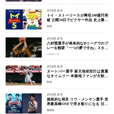
を懸けたONEフェザー級トーナメント
初戦
2026.8.6
トイ・ストーリー５が興収100億円突
破 公開34日でピクサー作品 史上最速
日本歴代シリーズ最高更新も目前
芸能
2026.8.6
八村塁選手が将来的なBリーグでのプ
レーを熱望「一つの夢ですね」スター
帰還がリーグ価値を押し上げる可能性
バスケット
2026.8.6
ヌートバー選手 新天地初安打は貴重
なタイムリー 本拠地ファンが大歓声
笑顔で歓喜
野球
2026.8.6
挑発的な発言 リウ・メンヤン選手 世
界最高峰ONEで浮き彫りになる 日本
キックボクシングが直面する“技術
格闘技
戦”の現在地