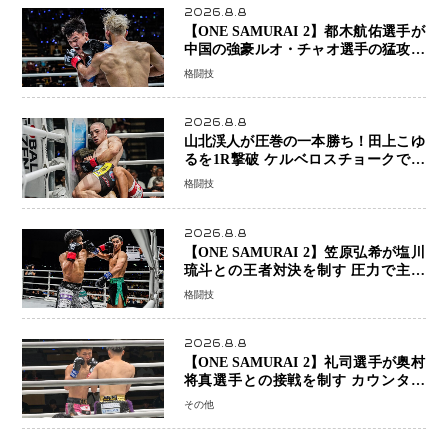
2026.8.8
【ONE SAMURAI 2】都木航佑選手が
中国の強豪ルオ・チャオ選手の猛攻を
受けながらも的確な攻撃で応戦 最後
格闘技
まで打ち合うも判定でチャオに軍配
2026.8.8
山北渓人が圧巻の一本勝ち！田上こゆ
るを1R撃破 ケルベロスチョークで存
在感を示す
格闘技
2026.8.8
【ONE SAMURAI 2】笠原弘希が塩川
琉斗との王者対決を制す 圧力で主導
権を握り判定勝利
格闘技
2026.8.8
【ONE SAMURAI 2】礼司選手が奥村
将真選手との接戦を制す カウンター
と正確な打撃で判定勝利
その他