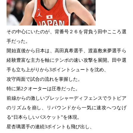
その中心にいたのが、背番号２６を背負う田中こころ選
手だった。
開始直後から日本は、高田真希選手、渡嘉敷来夢選手ら
経験豊富な主力を軸にテンポの速い攻撃を展開。田中選
手も立ち上がりから3ポイントシュートを沈め、
攻守両面で試合の流れを掌握した。
特に第2クオーターは圧巻だった。
前線からの激しいプレッシャーディフェンスでラトビア
のリズムを崩し、リバウンドから一気に速攻へつなげ
る“日本らしいバスケット”を体現。
星杏璃選手の連続3ポイントも飛び出し、