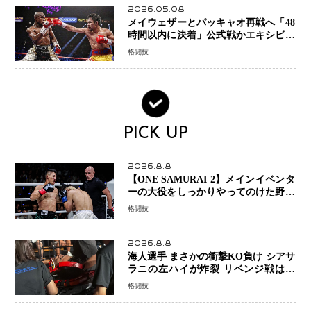
2026.05.08
メイウェザーとパッキャオ再戦へ「48
時間以内に決着」公式戦かエキシビシ
ョンか混迷続く
格闘技
PICK UP
2026.8.8
【ONE SAMURAI 2】メインイベンタ
ーの大役をしっかりやってのけた野杁
正明が衝撃のリベンジ！ リウ・メン
格闘技
ヤンを1R・2分59秒KO、左カウンタ
ーで完全決着
2026.8.8
海人選手 まさかの衝撃KO負け シアサ
ラニの左ハイが炸裂 リベンジ戦は一
瞬で決着
格闘技