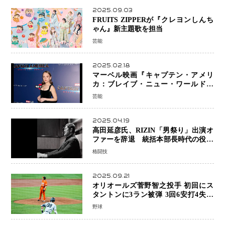
2025.09.03
FRUITS ZIPPERが『クレヨンしんち
ゃん』新主題歌を担当
芸能
2025.02.18
マーベル映画『キャプテン・アメリ
カ：ブレイブ・ニュー・ワールド』
新ブラック・ウィドウ役のシラ・ハー
芸能
スとは！？
2025.04.19
高田延彦氏、RIZIN「男祭り」出演オ
ファーを辞退 統括本部長時代の役目
「すでに終えています」と明言
格闘技
2025.09.21
オリオールズ菅野智之投手 初回にス
タントンに3ラン被弾 3回6安打4失点
で降板
野球