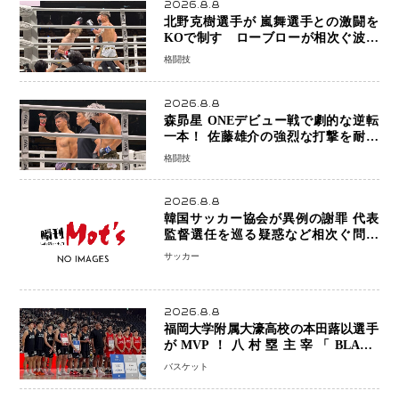
2026.8.8
北野克樹選手が 嵐舞選手との激闘を
KOで制す ローブローが相次ぐ波乱
の展開…涙の勝利「生まれてくる娘の
格闘技
ために750万円を使いたい」
2026.8.8
森昴星 ONEデビュー戦で劇的な逆転
一本！ 佐藤雄介の強烈な打撃を耐え
抜き、リアネイキッドチョークで勝利
格闘技
2026.8.8
韓国サッカー協会が異例の謝罪 代表
監督選任を巡る疑惑など相次ぐ問題
「組織の刷新」誓う
サッカー
2026.8.8
福岡大学附属大濠高校の本田蕗以選手
がMVP！八村塁主宰「BLACK
SAMURAI SUMMIT 2026」で存在
バスケット
感 NBAへの夢へ大きな一歩「自信に
なった」