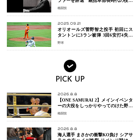
ファーを辞退 統括本部長時代の役目
「すでに終えています」と明言
格闘技
2025.09.21
オリオールズ菅野智之投手 初回にス
タントンに3ラン被弾 3回6安打4失点
で降板
野球
PICK UP
2026.8.8
【ONE SAMURAI 2】メインイベンタ
ーの大役をしっかりやってのけた野杁
正明が衝撃のリベンジ！ リウ・メン
格闘技
ヤンを1R・2分59秒KO、左カウンタ
ーで完全決着
2026.8.8
海人選手 まさかの衝撃KO負け シアサ