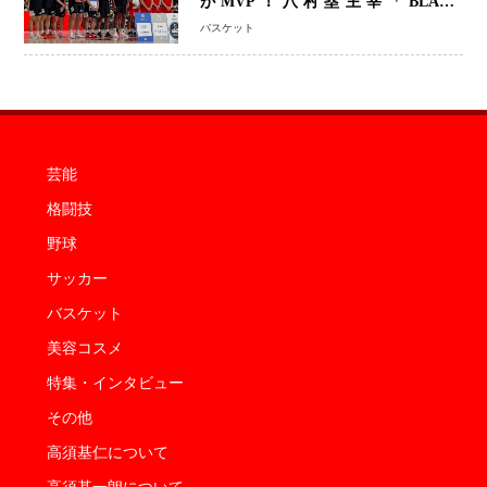
がMVP！八村塁主宰「BLACK
SAMURAI SUMMIT 2026」で存在
バスケット
感 NBAへの夢へ大きな一歩「自信に
なった」
芸能
格闘技
野球
サッカー
バスケット
美容コスメ
特集・インタビュー
その他
高須基仁について