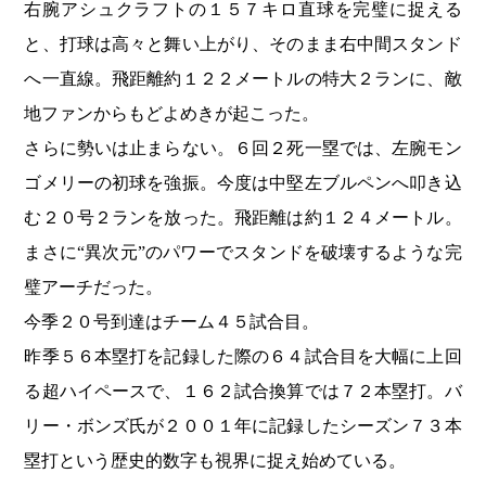
右腕アシュクラフトの１５７キロ直球を完璧に捉える
と、打球は高々と舞い上がり、そのまま右中間スタンド
へ一直線。飛距離約１２２メートルの特大２ランに、敵
地ファンからもどよめきが起こった。
さらに勢いは止まらない。６回２死一塁では、左腕モン
ゴメリーの初球を強振。今度は中堅左ブルペンへ叩き込
む２０号２ランを放った。飛距離は約１２４メートル。
まさに“異次元”のパワーでスタンドを破壊するような完
璧アーチだった。
今季２０号到達はチーム４５試合目。
昨季５６本塁打を記録した際の６４試合目を大幅に上回
る超ハイペースで、１６２試合換算では７２本塁打。バ
リー・ボンズ氏が２００１年に記録したシーズン７３本
塁打という歴史的数字も視界に捉え始めている。