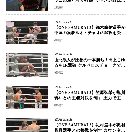
ラニの左ハイが炸裂 リベンジ戦は一
瞬で決着
格闘技
2026.8.8
【ONE SAMURAI 2】都木航佑選手が
中国の強豪ルオ・チャオの猛攻を受け
ながらも的確な攻撃で応戦 最後まで
格闘技
打ち合うも判定でチャオに軍配
2026.8.8
山北渓人が圧巻の一本勝ち！田上こゆ
るを1R撃破 ケルベロスチョークで存
在感を示す
格闘技
2026.8.8
【ONE SAMURAI 2】笠原弘希が塩川
琉斗との王者対決を制す 圧力で主導
権を握り判定勝利
格闘技
2026.8.8
【ONE SAMURAI 2】礼司選手が奥村
将真選手との接戦を制す カウンター