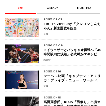
24H
WEEKLY
MONTHLY
2025.09.03
FRUITS ZIPPERが『クレヨンしんち
ゃん』新主題歌を担当
芸能
2026.05.08
メイウェザーとパッキャオ再戦へ「48
時間以内に決着」公式戦かエキシビシ
ョンか混迷続く
格闘技
2025.02.18
マーベル映画『キャプテン・アメリ
カ：ブレイブ・ニュー・ワールド』
新ブラック・ウィドウ役のシラ・ハー
芸能
スとは！？
2025.04.19
高田延彦氏、RIZIN「男祭り」出演オ