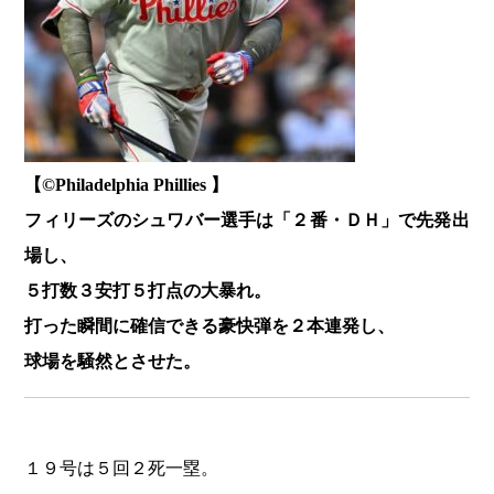
【©️Philadelphia Phillies 】
フィリーズのシュワバー選手は「２番・ＤＨ」で先発出
場し、
５打数３安打５打点の大暴れ。
打った瞬間に確信できる豪快弾を２本連発し、
球場を騒然とさせた。
１９号は５回２死一塁。