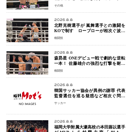
と正確な打撃で判定勝利
その他
2026.8.8
北野克樹選手が 嵐舞選手との激闘を
KOで制す ローブローが相次ぐ波乱
の展開…涙の勝利「生まれてくる娘の
格闘技
ために750万円を使いたい」
2026.8.8
森昴星 ONEデビュー戦で劇的な逆転
一本！ 佐藤雄介の強烈な打撃を耐え
抜き、リアネイキッドチョークで勝利
格闘技
2026.8.8
韓国サッカー協会が異例の謝罪 代表
監督選任を巡る疑惑など相次ぐ問題
「組織の刷新」誓う
サッカー
2026.8.8
福岡大学附属大濠高校の本田蕗以選手