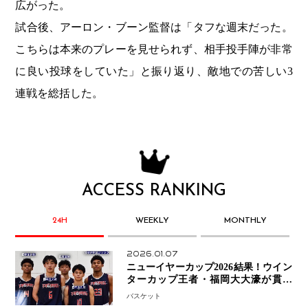
広がった。
試合後、アーロン・ブーン監督は「タフな週末だった。
こちらは本来のプレーを見せられず、相手投手陣が非常
に良い投球をしていた」と振り返り、敵地での苦しい3
連戦を総括した。
ACCESS RANKING
24H
WEEKLY
MONTHLY
2026.01.07
ニューイヤーカップ2026結果！ウイン
ターカップ王者・福岡大大濠が貫禄
V！ 東山は“背番号継承”で新たな物語
バスケット
を刻む