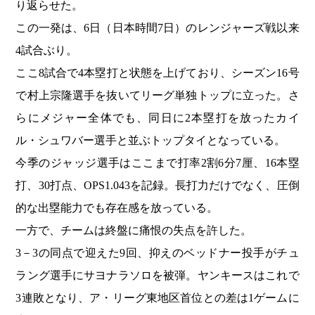
り返らせた。
この一発は、6日（日本時間7日）のレンジャーズ戦以来
4試合ぶり。
ここ8試合で4本塁打と状態を上げており、シーズン16号
で村上宗隆選手を抜いてリーグ単独トップに立った。さ
らにメジャー全体でも、同日に2本塁打を放ったカイ
ル・シュワバー選手と並ぶトップタイとなっている。
今季のジャッジ選手はここまで打率2割6分7厘、16本塁
打、30打点、OPS1.043を記録。長打力だけでなく、圧倒
的な出塁能力でも存在感を放っている。
一方で、チームは終盤に痛恨の失点を許した。
3－3の同点で迎えた9回、抑えのベッドナー投手がチュ
ラング選手にサヨナラソロを被弾。ヤンキースはこれで
3連敗となり、ア・リーグ東地区首位との差は1ゲームに