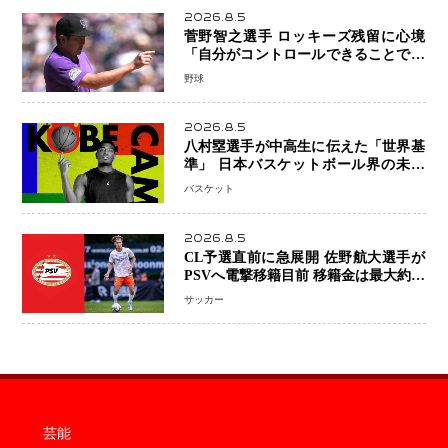
2026.8.5
菅野智之選手 ロッキーズ残留に心境
「自分がコントロールできることでは
ない」 トレード報道にも冷静な姿勢
野球
2026.8.5
八村塁選手が中高生に伝えた「世界基
準」 日本バスケットボール界の未来
を変える“練習の質”という哲学
バスケット
2026.8.5
CL予選直前に急展開 佐野航大選手が
PSVへ電撃移籍目前 移籍金は最大約31
億円 5年契約締結へ
サッカー
芸能