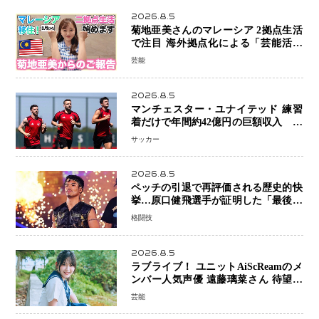
2026.8.5
菊地亜美さんのマレーシア 2拠点生活
で注目 海外拠点化による「芸能活動
と税務」の関係とは
芸能
2026.8.5
マンチェスター・ユナイテッド 練習
着だけで年間約42億円の巨額収入 世
界最高額級スポンサー契約が示すサッ
サッカー
カーの圧倒的な価値
2026.8.5
ペッチの引退で再評価される歴史的快
挙…原口健飛選手が証明した「最後に
勝ち切る力」
格闘技
2026.8.5
ラブライブ！ ユニットAiScReamのメ
ンバー人気声優 遠藤璃菜さん 待望の
1st写真集が10月6日発売決定！ 沖縄ロ
芸能
ケで魅せる等身大の姿から大人びた表
情まで収録