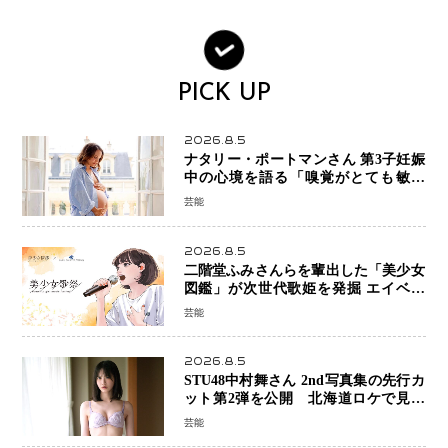
PICK UP
2026.8.5
ナタリー・ポートマンさん 第3子妊娠
中の心境を語る「嗅覚がとても敏感
に」マタニティフォトも公開
芸能
2026.8.5
二階堂ふみさんらを輩出した「美少女
図鑑」が次世代歌姫を発掘 エイベッ
クスと「美少女歌祭2026」開催決定
芸能
福岡審査を初導入で全国規模へ
2026.8.5
STU48中村舞さん 2nd写真集の先行カ
ット第2弾を公開 北海道ロケで見せ
た“大人の魅力”と新たな挑戦
芸能