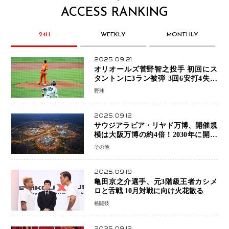
ACCESS RANKING
24H
WEEKLY
MONTHLY
2025.09.21
オリオールズ菅野智之投手 初回にス
タントンに3ラン被弾 3回6安打4失点
で降板
野球
2025.09.12
サウジアラビア・リヤド万博、開催規
模は大阪万博の約4倍！2030年に開幕
予定
その他
2025.09.19
亀田京之介選手、元3階級王者カシメ
ロと舌戦 10月対戦に向け火花散る
格闘技
2025.09.12