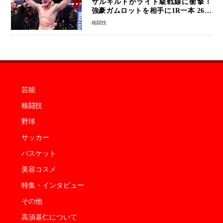
サルキルドがライト級戦線に衝撃！
強豪ガムロットを相手に1R一本 26歳
の豪州の新星が「トップ戦線」へ名乗
格闘技
り
芸能
格闘技
野球
サッカー
バスケット
美容コスメ
特集・インタビュー
その他
高須基仁について