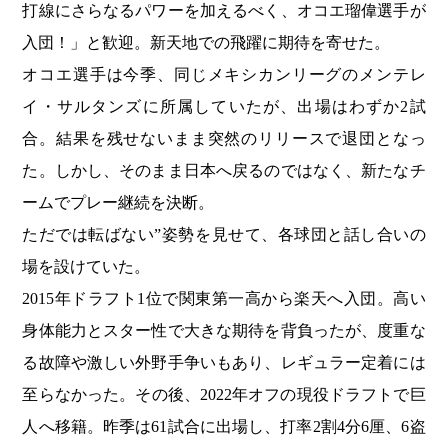
打線にさらなるパワーを加えるべく、オコエ瑠偉選手が
入団！」と歓迎。新天地での飛躍に期待を寄せた。
オコエ選手は今季、同じメキシカンリーグのメンテレ
イ・サルタンズに所属していたが、出場はわずか2試
合。結果を残せないまま突然のリリースで退団となっ
た。しかし、そのまま日本へ戻るのではなく、新たなチ
ームでプレー継続を決断。
ただでは転ばない”姿勢を見せて、各球団と話し合いの
場を設けていた。
2015年ドラフト1位で関東第一高から楽天へ入団。高い
身体能力とスター性で大きな期待を背負ったが、度重な
る故障や激しい外野手争いもあり、レギュラー定着には
至らなかった。その後、2022年オフの現役ドラフトで巨
人へ移籍。昨季は61試合に出場し、打率2割4分6厘、6盗