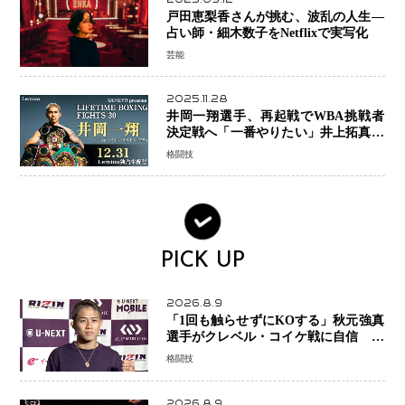
戸田恵梨香さんが挑む、波乱の人生―
占い師・細木数子をNetflixで実写化
芸能
2025.11.28
井岡一翔選手、再起戦でWBA挑戦者
決定戦へ「一番やりたい」井上拓真選
手との戦いも視野に
格闘技
PICK UP
2026.8.9
「1回も触らせずにKOする」秋元強真
選手がクレベル・コイケ戦に自信 青
木真也と2カ月の寝技対策「引き込ま
格闘技
れても大丈夫」
2026.8.9