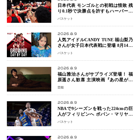
日本代表 モンゴルとの初戦は惜敗 残
り0.1秒で決勝点を許すもハーパージ
ュニア15得点 カーク18得点と存在感
バスケット
2026.8.9
人気アイドルCANDY TUNE 福山梨乃
さんが女子日本代表戦に登場 8月14日
「三井不動産カップ」でスペシャルゲ
バスケット
スト 大のバスケ好きとして魅力を発
信
2026.8.9
福山雅治さんがサプライズ登場！ 福
原遥さん歓喜 主演映画『あの星が降
る丘で、君とまた出会いたい。』舞台
芸能
あいさつ
2026.8.9
NBAで9シーズンを戦った224cmの巨
人がフィリピンへ ボバン・マリヤノ
ビッチ ジョーンズカップで新たな挑
バスケット
戦
2026.8.9