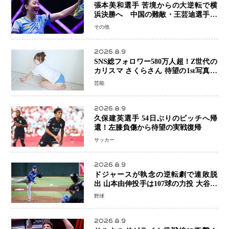
張本美和選手 苦境からの大逆転で横
浜決勝へ 中国の難敵・王芸迪選手を
撃破「ここからまた行くぞ」兄・智和
その他
選手との兄妹Vにも期待
2026.8.9
SNS総フォロワー580万人超！Z世代の
カリスマ さくらさん 待望の1st写真集
が11月5日発売決定 沖縄で“今しか残
芸能
せない姿”を撮影
2026.8.9
久保建英選手 54日ぶりのピッチへ帰
還！左膝負傷から待望の実戦復帰
サッカー
2026.8.9
ドジャースが執念の逆転劇で連敗脱
出 山本由伸投手は107球の力投 大谷翔
平選手が延長10回に勝利を呼び込む一
野球
打！
2026.8.9