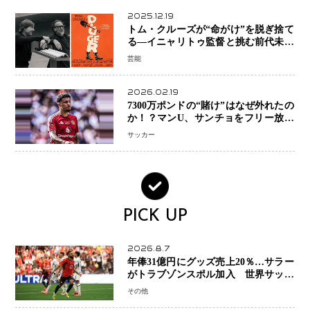
2025.12.19
トム・クルーズが“命がけ”を脱ぎ捨て
る―イニャリトゥ監督と挑む前代未聞
の大惨事コメディ「DIGGER ディガ
芸能
ー」始動
2026.02.19
7300万ポンドの“賭け”はなぜ外れたの
か！？マンU、サンチョをフリー放出
へ・・・補強戦略の転換点に
サッカー
PICK UP
2026.8.7
年俸31億円にグッズ売上20％…サラー
がトラブゾンスポル加入 世界サッカ
ーは「五大リーグ一強」から新時代へ
その他