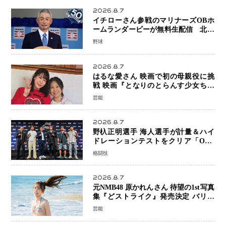
2026.8.7
イチローさん参戦のマリナーズOBホ
ームランダービーが無料生配信 北米
ならではの“魅せる興行”に世界が注目
野球
2026.8.7
はるな愛さん 映画で初の母親役に挑
戦 映画『となりのとらんす少女ちゃ
ん』11月7日公開 未来の自分との対話
芸能
を描く注目作
2026.8.7
野杁正明選手 海人選手が計量＆ハイ
ドレーションテストをクリア「ONE
SAMURAI 2」決戦へ万全の準備整う
格闘技
2026.8.7
元NMB48 原かれんさん 待望の1st写真
集『どストライク』発売決定 バリで
魅せる25歳の新境地
芸能