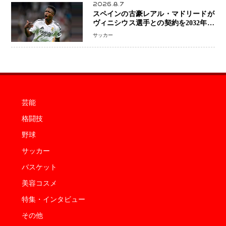
2026.8.7
スペインの古豪レアル・マドリードが
ヴィニシウス選手との契約を2032年ま
で延長 長期交渉が決着 年俸は約43億
サッカー
円と現地報道
芸能
格闘技
野球
サッカー
バスケット
美容コスメ
特集・インタビュー
その他