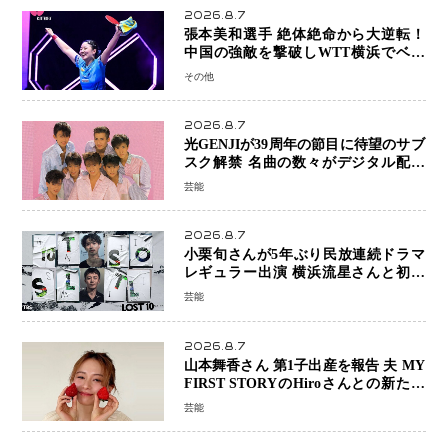
2026.8.7
張本美和選手 絶体絶命から大逆転！
中国の強敵を撃破しWTT横浜でベス
ト8進出
その他
2026.8.7
光GENJIが39周年の節目に待望のサブ
スク解禁 名曲の数々がデジタル配信
へ 40周年へ向け1年間で全作品を順次
芸能
公開
2026.8.7
小栗旬さんが5年ぶり民放連続ドラマ
レギュラー出演 横浜流星さんと初共
演『LOST10』で異色バディ結成
芸能
2026.8.7
山本舞香さん 第1子出産を報告 夫 MY
FIRST STORYのHiroさんとの新たな
家族生活「母子ともに健康」
芸能