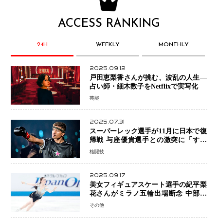
ACCESS RANKING
24H
WEEKLY
MONTHLY
2025.09.12
戸田恵梨香さんが挑む、波乱の人生―
占い師・細木数子をNetflixで実写化
芸能
2025.07.31
スーパーレック選手が11月に日本で復
帰戦 与座優貴選手との激突に「すべ
ての技術を見せたい」
格闘技
2025.09.17
美女フィギュアスケート選手の紀平梨
花さんがミラノ五輪出場断念 中部選
手権欠場を発表「安全最優先の判断」
その他