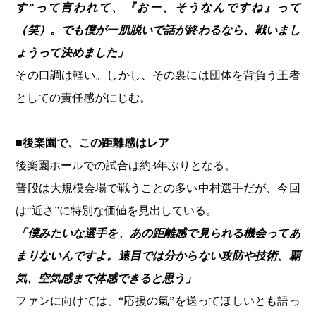
す”って言われて、『おー、そうなんですね』って
（笑）。でも僕が一肌脱いで話が終わるなら、戦いまし
ょうって決めました」
その口調は軽い。しかし、その裏には団体を背負う王者
としての責任感がにじむ。
■後楽園で、この距離感はレア
後楽園ホールでの試合は約3年ぶりとなる。
普段は大規模会場で戦うことの多い中村選手だが、今回
は“近さ”に特別な価値を見出している。
「僕みたいな選手を、あの距離感で見られる機会ってあ
まりないんですよ。遠目では分からない攻防や技術、覇
気、空気感まで体感できると思う」
ファンに向けては、“応援の氣”を送ってほしいとも語っ