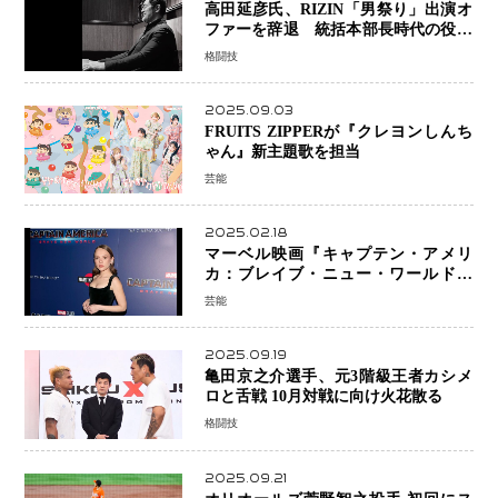
高田延彦氏、RIZIN「男祭り」出演オ
ファーを辞退 統括本部長時代の役目
「すでに終えています」と明言
格闘技
2025.09.03
FRUITS ZIPPERが『クレヨンしんち
ゃん』新主題歌を担当
芸能
2025.02.18
マーベル映画『キャプテン・アメリ
カ：ブレイブ・ニュー・ワールド』
新ブラック・ウィドウ役のシラ・ハー
芸能
スとは！？
2025.09.19
亀田京之介選手、元3階級王者カシメ
ロと舌戦 10月対戦に向け火花散る
格闘技
2025.09.21