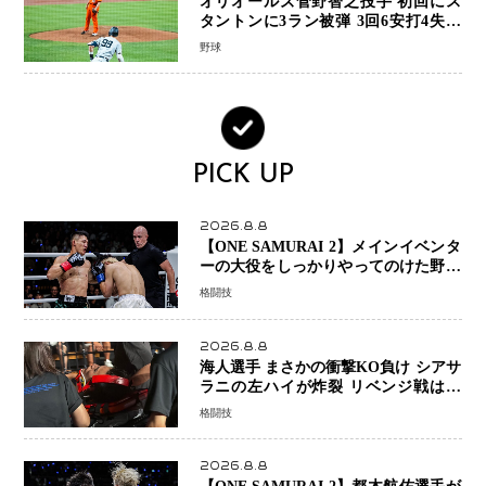
オリオールズ菅野智之投手 初回にス
タントンに3ラン被弾 3回6安打4失点
で降板
野球
PICK UP
2026.8.8
【ONE SAMURAI 2】メインイベンタ
ーの大役をしっかりやってのけた野杁
正明が衝撃のリベンジ！ リウ・メン
格闘技
ヤンを1R・2分59秒KO、左カウンタ
ーで完全決着
2026.8.8
海人選手 まさかの衝撃KO負け シアサ
ラニの左ハイが炸裂 リベンジ戦は一
瞬で決着
格闘技
2026.8.8