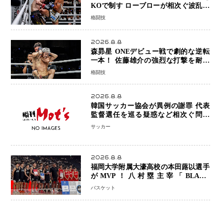
KOで制す ローブローが相次ぐ波乱の
展開…涙の勝利「生まれてくる娘のた
格闘技
めに750万円を使いたい」
2026.8.8
森昴星 ONEデビュー戦で劇的な逆転
一本！ 佐藤雄介の強烈な打撃を耐え
抜き、リアネイキッドチョークで勝利
格闘技
2026.8.8
韓国サッカー協会が異例の謝罪 代表
監督選任を巡る疑惑など相次ぐ問題
「組織の刷新」誓う
サッカー
2026.8.8
福岡大学附属大濠高校の本田蕗以選手
がMVP！八村塁主宰「BLACK
SAMURAI SUMMIT 2026」で存在
バスケット
感 NBAへの夢へ大きな一歩「自信に
なった」