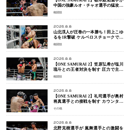
【ONE SAMURAI 2】都木航佑選手が
中国の強豪ルオ・チャオ選手の猛攻を
受けながらも的確な攻撃で応戦 最後
格闘技
まで打ち合うも判定でチャオに軍配
2026.8.8
山北渓人が圧巻の一本勝ち！田上こゆ
るを1R撃破 ケルベロスチョークで存
在感を示す
格闘技
2026.8.8
【ONE SAMURAI 2】笠原弘希が塩川
琉斗との王者対決を制す 圧力で主導
権を握り判定勝利
格闘技
2026.8.8
【ONE SAMURAI 2】礼司選手が奥村
将真選手との接戦を制す カウンター
と正確な打撃で判定勝利
その他
2026.8.8
北野克樹選手が 嵐舞選手との激闘を