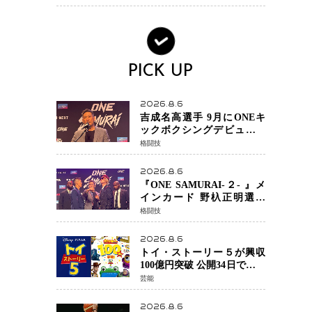
場を発表「安全最優先の判
断」
PICK UP
2026.8.6
吉成名高選手 9月にONEキ
ックボクシングデビュー決
定 チャトリCEOがサプライ
格闘技
ズ発表 2カ月連続参戦へ
2026.8.6
『ONE SAMURAI-２- 』メ
インカード 野杁正明選手
「彼を倒して勝つ」 リウ・
格闘技
メンヤンとの因縁に決着へ
再起を懸けたONEフェザー
2026.8.6
級トーナメント初戦
トイ・ストーリー５が興収
100億円突破 公開34日でピク
サー作品 史上最速 日本歴代
芸能
シリーズ最高更新も目前
2026.8.6