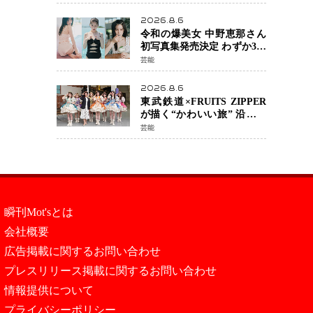
カルチェックも通過
2026.8.6
令和の爆美女 中野恵那さん
初写真集発売決定 わずか3日
で2560万インプレッション
芸能
を記録した話題の美貌を凝
縮
2026.8.6
東武鉄道×FRUITS ZIPPER
が描く“かわいい旅” 沿線を
舞台にした「TOBU KAWAII
芸能
PROJECT」が開幕
瞬刊Mot'sとは
会社概要
広告掲載に関するお問い合わせ
プレスリリース掲載に関するお問い合わせ
情報提供について
プライバシーポリシー