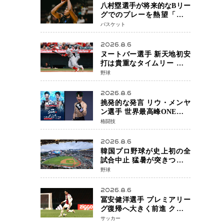
八村塁選手が将来的なBリー
グでのプレーを熱望「一つ
の夢ですね」スター帰還が
バスケット
リーグ価値を押し上げる可
能性
2026.8.6
ヌートバー選手 新天地初安
打は貴重なタイムリー 本拠
地ファンが大歓声 笑顔で歓
野球
喜
2026.8.6
挑発的な発言 リウ・メンヤ
ン選手 世界最高峰ONEで浮
き彫りになる 日本キックボ
格闘技
クシングが直面する“技術
戦”の現在地
2026.8.6
韓国プロ野球が史上初の全
試合中止 猛暑が突きつけた
「屋外スポーツの限界」 日
野球
本発のドーム型施設時代へ
2026.8.6
冨安健洋選手 プレミアリー
グ復帰へ大きく前進 クリス
タルパレス加入目前 メディ
サッカー