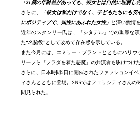
「21歳の年齢差があっても、彼女とは自然に理解し
さらに、
「彼女は私だけでなく、子どもたちにも安
にポジティブで、知性にあふれた女性」
と深い愛情
近年のスタンリー氏は、『シタデル』での重厚な演
た“名脇役”として改めて存在感を示している。
また今月には、エミリー・ブラントとともにハリウ
リープら『プラダを着た悪魔』の共演者も駆けつけ
さらに、日本時間5日に開催されたファッションイ
ィさんとともに登場。SNSではフェリシティさん
間見られた。