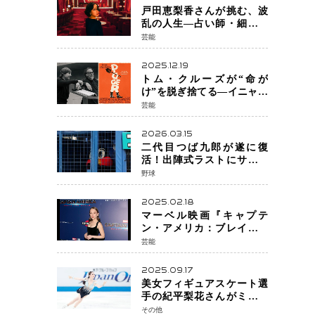
戸田恵梨香さんが挑む、波
乱の人生―占い師・細木数
子をNetflixで実写化
芸能
2025.12.19
トム・クルーズが“命が
け”を脱ぎ捨てる―イニャリ
トゥ監督と挑む前代未聞の
芸能
大惨事コメディ「DIGGER
ディガー」始動
2026.03.15
二代目つば九郎が遂に復
活！出陣式ラストにサプラ
イズ登場で神宮が歓喜
野球
2025.02.18
マーベル映画『キャプテ
ン・アメリカ：ブレイブ・
ニュー・ワールド』 新ブラ
芸能
ック・ウィドウ役のシラ・
ハースとは！？
2025.09.17
美女フィギュアスケート選
手の紀平梨花さんがミラノ
五輪出場断念 中部選手権欠
その他