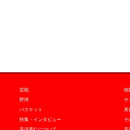
芸能
格
野球
サ
バスケット
美
特集・インタビュー
そ
高須基仁について
高