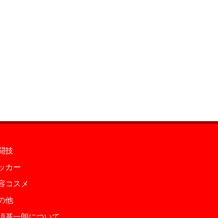
闘技
ッカー
容コスメ
の他
須基一朗について