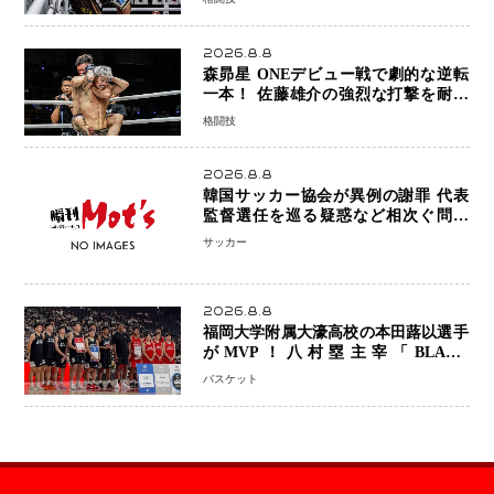
めに750万円を使いたい」
2026.8.8
森昴星 ONEデビュー戦で劇的な逆転
一本！ 佐藤雄介の強烈な打撃を耐え
抜き、リアネイキッドチョークで勝利
格闘技
2026.8.8
韓国サッカー協会が異例の謝罪 代表
監督選任を巡る疑惑など相次ぐ問題
「組織の刷新」誓う
サッカー
2026.8.8
福岡大学附属大濠高校の本田蕗以選手
がMVP！八村塁主宰「BLACK
SAMURAI SUMMIT 2026」で存在
バスケット
感 NBAへの夢へ大きな一歩「自信に
なった」