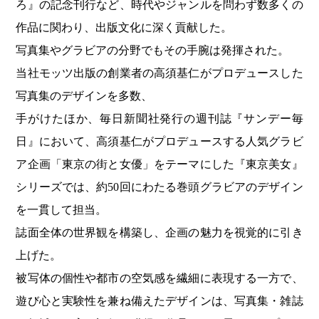
ろ
』の記念刊行など、時代やジャンルを問わず数多くの
作品に関わり、出版文化に深く貢献した。
写真集やグラビアの分野でもその手腕は発揮された。
当社モッツ出版の創業者の
高須基仁
がプロデュースした
写真集のデザインを多数、
手がけたほか、
毎日新聞社
発行の週刊誌『
サンデー毎
日
』において、高須基仁がプロデュースする人気グラビ
ア企画「東京の街と女優」をテーマにした『東京美女』
シリーズでは、約50回にわたる巻頭グラビアのデザイン
を一貫して担当。
誌面全体の世界観を構築し、企画の魅力を視覚的に引き
上げた。
被写体の個性や都市の空気感を繊細に表現する一方で、
遊び心と実験性を兼ね備えたデザインは、写真集・雑誌