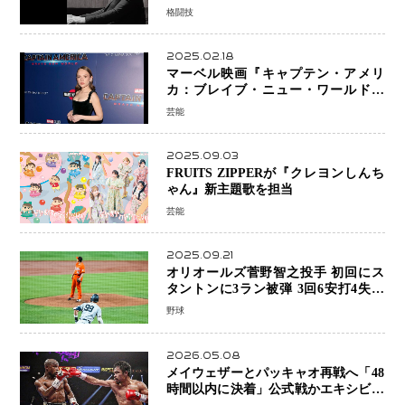
「すでに終えています」と明言
格闘技
2025.02.18
マーベル映画『キャプテン・アメリ
カ：ブレイブ・ニュー・ワールド』
新ブラック・ウィドウ役のシラ・ハー
芸能
スとは！？
2025.09.03
FRUITS ZIPPERが『クレヨンしんち
ゃん』新主題歌を担当
芸能
2025.09.21
オリオールズ菅野智之投手 初回にス
タントンに3ラン被弾 3回6安打4失点
で降板
野球
2026.05.08
メイウェザーとパッキャオ再戦へ「48
時間以内に決着」公式戦かエキシビシ