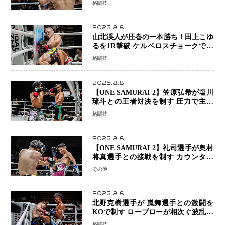
格闘技
まで打ち合うも判定でチャオに軍配
2026.8.8
山北渓人が圧巻の一本勝ち！田上こゆ
るを1R撃破 ケルベロスチョークで存
在感を示す
格闘技
2026.8.8
【ONE SAMURAI 2】笠原弘希が塩川
琉斗との王者対決を制す 圧力で主導
権を握り判定勝利
格闘技
2026.8.8
【ONE SAMURAI 2】礼司選手が奥村
将真選手との接戦を制す カウンター
と正確な打撃で判定勝利
その他
2026.8.8
北野克樹選手が 嵐舞選手との激闘を
KOで制す ローブローが相次ぐ波乱の
展開…涙の勝利「生まれてくる娘のた
格闘技