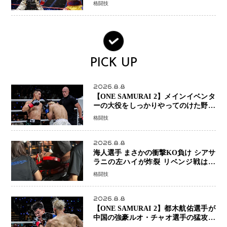
ョンか混迷続く
格闘技
PICK UP
2026.8.8
【ONE SAMURAI 2】メインイベンタ
ーの大役をしっかりやってのけた野杁
正明が衝撃のリベンジ！ リウ・メン
格闘技
ヤンを1R・2分59秒KO、左カウンタ
ーで完全決着
2026.8.8
海人選手 まさかの衝撃KO負け シアサ
ラニの左ハイが炸裂 リベンジ戦は一
瞬で決着
格闘技
2026.8.8
【ONE SAMURAI 2】都木航佑選手が
中国の強豪ルオ・チャオ選手の猛攻を
受けながらも的確な攻撃で応戦 最後