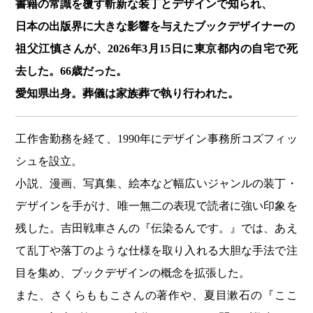
書籍の常識を覆す斬新な装丁とデザインで知られ、
日本の出版界に大きな影響を与えたブックデザイナーの
祖父江慎
さんが、2026年3月15日に東京都内の自宅で死
去した。66歳だった。
愛知県出身。葬儀は家族葬で執り行われた。
工作舎
勤務を経て、1990年にデザイン事務所
コズフィッ
シュ
を設立。
小説、漫画、写真集、絵本など幅広いジャンルの装丁・
デザインを手がけ、唯一無二の表現で読者に強い印象を
残した。
吉田戦車
さんの『
伝染るんです。
』では、あえ
て乱丁や落丁のような仕様を取り入れる大胆な手法で注
目を集め、ブックデザインの概念を拡張した。
また、
さくらももこ
さんの著作や、
夏目漱石
の『
ここ