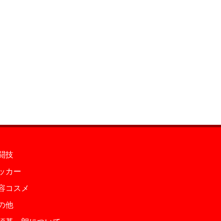
闘技
ッカー
容コスメ
の他