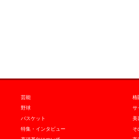
芸能
格
野球
サ
バスケット
美
特集・インタビュー
そ