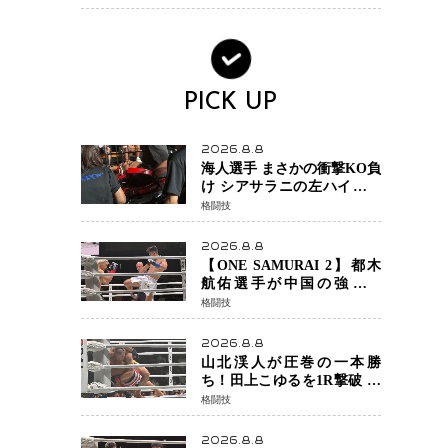
ック・ウィドウ役のシラ・
ハースとは！？
PICK UP
2026.8.8
海人選手 まさかの衝撃KO負
け シアサラニの左ハイが炸
裂 リベンジ戦は一瞬で決着
格闘技
2026.8.8
【ONE SAMURAI 2】都木
航佑選手が中国の強豪ル
オ・チャオの猛攻を受けな
格闘技
がらも的確な攻撃で応戦
最後まで打ち合うも判定で
2026.8.8
チャオに軍配
山北渓人が圧巻の一本勝
ち！田上こゆるを1R撃破 ケ
ルベロスチョークで存在感
格闘技
を示す
2026.8.8