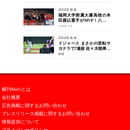
刷新」誓う
2026.8.8
福岡大学附属大濠高校の本
田蕗以選手がMVP！八村塁
主宰「BLACK SAMURAI
バスケット
SUMMIT 2026」で存在感
NBAへの夢へ大きな一歩
2026.8.8
「自信になった」
ドジャース まさかの逆転サ
ヨナラで7連敗 佐々木朗希投
手が6回2失点の力投も勝利
野球
届かず、大谷翔平は好機で
悔しい併殺打
瞬刊Mot'sとは
会社概要
広告掲載に関するお問い合わせ
プレスリリース掲載に関するお問い合わせ
情報提供について
プライバシーポリシー