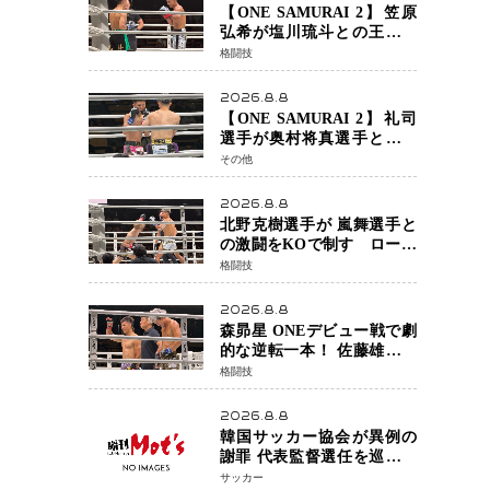
【ONE SAMURAI 2】笠原
弘希が塩川琉斗との王者対
決を制す 圧力で主導権を握
格闘技
り判定勝利
2026.8.8
【ONE SAMURAI 2】礼司
選手が奥村将真選手との接
戦を制す カウンターと正確
その他
な打撃で判定勝利
2026.8.8
北野克樹選手が 嵐舞選手と
の激闘をKOで制す ローブ
ローが相次ぐ波乱の展開…
格闘技
涙の勝利「生まれてくる娘
のために750万円を使いた
2026.8.8
い」
森昴星 ONEデビュー戦で劇
的な逆転一本！ 佐藤雄介の
強烈な打撃を耐え抜き、リ
格闘技
アネイキッドチョークで勝
利
2026.8.8
韓国サッカー協会が異例の
謝罪 代表監督選任を巡る疑
惑など相次ぐ問題「組織の
サッカー