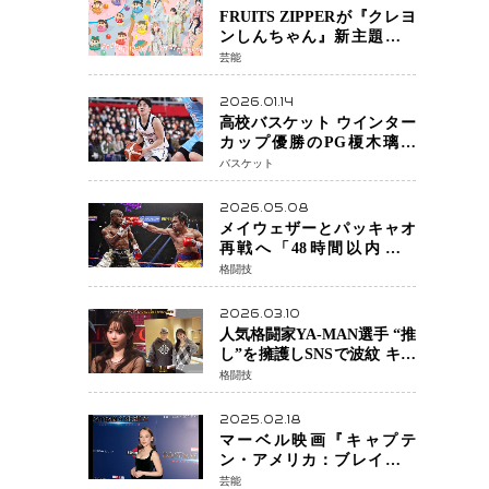
FRUITS ZIPPERが『クレヨ
ンしんちゃん』新主題歌を
担当
芸能
2026.01.14
高校バスケット ウインター
カップ優勝のPG榎木璃旺
（えのき・りお）がプロの
バスケット
現場へ―。
2026.05.08
メイウェザーとパッキャオ
再戦へ「48時間以内に決
着」公式戦かエキシビショ
格闘技
ンか混迷続く
2026.03.10
人気格闘家YA-MAN選手 “推
し”を擁護しSNSで波紋 キャ
バクラ番組騒動に参戦…結
格闘技
果的にPR効果も？
2025.02.18
マーベル映画『キャプテ
ン・アメリカ：ブレイブ・
ニュー・ワールド』 新ブラ
芸能