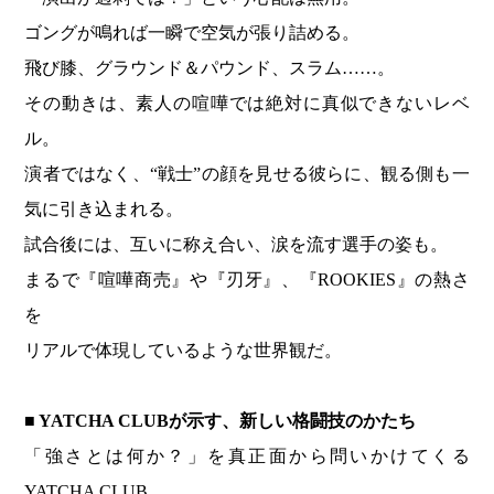
ゴングが鳴れば一瞬で空気が張り詰める。
飛び膝、グラウンド＆パウンド、スラム……。
その動きは、素人の喧嘩では絶対に真似できないレベ
ル。
演者ではなく、“戦士”の顔を見せる彼らに、観る側も一
気に引き込まれる。
試合後には、互いに称え合い、涙を流す選手の姿も。
まるで『喧嘩商売』や『刃牙』、『ROOKIES』の熱さ
を
リアルで体現しているような世界観だ。
■ YATCHA CLUB
が示す、新しい格闘技のかたち
「強さとは何か？」を真正面から問いかけてくる
YATCHA CLUB。