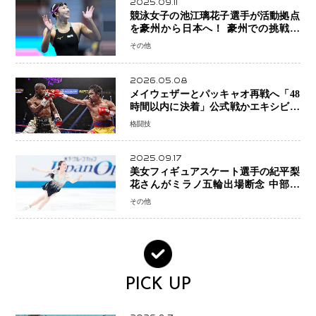
2025.09.11
競泳女子の池江璃花子選手が活動拠点
を豪州から日本へ！ 豪州での挑戦を
糧に、28年ロサンゼルス五輪へ再始動
その他
2026.05.08
メイウェザーとパッキャオ再戦へ「48
時間以内に決着」公式戦かエキシビシ
ョンか混迷続く
格闘技
2025.09.17
美女フィギュアスケート選手の紀平梨
花さんがミラノ五輪出場断念 中部選
手権欠場を発表「安全最優先の判断」
その他
PICK UP