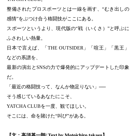
整備されたプロスポーツとは一線を画す、“むき出しの
感情”をぶつけ合う格闘技がここにある。
スポーツというより、現代版の“戦（いくさ）”と呼ぶに
ふさわしい熱量。
日本で言えば、「THE OUTSIDER」「喧王」「黒王」
などの系譜を、
最新の演出とSNSの力で爆発的にアップデートした印象
だ。
「最近の格闘技って、なんか物足りない」──
そう感じているあなたにこそ、
YATCHA CLUBを一度、観てほしい。
そこには、命を賭けた“叫び”がある。
【文：高須基一朗/ Text by Motoichiro.takasu】