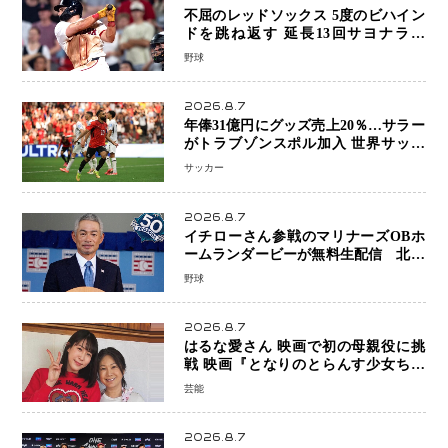
不屈のレッドソックス 5度のビハイン
ドを跳ね返す 延長13回サヨナラ勝
ち 吉田正尚選手も2安打1打点で貢献 4
野球
得点以上は驚異の28連勝
2026.8.7
年俸31億円にグッズ売上20％…サラー
がトラブゾンスポル加入 世界サッカ
ーは「五大リーグ一強」から新時代へ
サッカー
2026.8.7
イチローさん参戦のマリナーズOBホ
ームランダービーが無料生配信 北米
ならではの“魅せる興行”に世界が注目
野球
2026.8.7
はるな愛さん 映画で初の母親役に挑
戦 映画『となりのとらんす少女ちゃ
ん』11月7日公開 未来の自分との対話
芸能
を描く注目作
2026.8.7