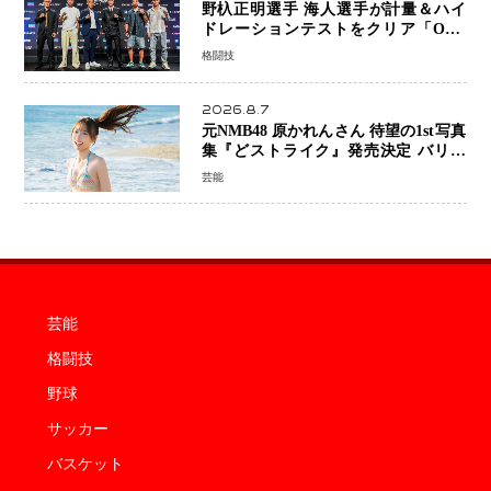
野杁正明選手 海人選手が計量＆ハイ
ドレーションテストをクリア「ONE
SAMURAI 2」決戦へ万全の準備整う
格闘技
2026.8.7
元NMB48 原かれんさん 待望の1st写真
集『どストライク』発売決定 バリで
魅せる25歳の新境地
芸能
芸能
格闘技
野球
サッカー
バスケット