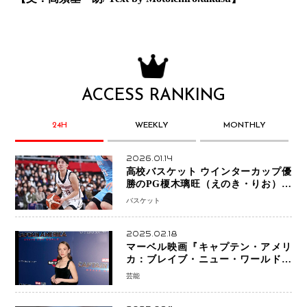
ACCESS RANKING
24H
WEEKLY
MONTHLY
2026.01.14
高校バスケット ウインターカップ優
勝のPG榎木璃旺（えのき・りお）が
プロの現場へ―。
バスケット
2025.02.18
マーベル映画『キャプテン・アメリ
カ：ブレイブ・ニュー・ワールド』
新ブラック・ウィドウ役のシラ・ハー
芸能
スとは！？