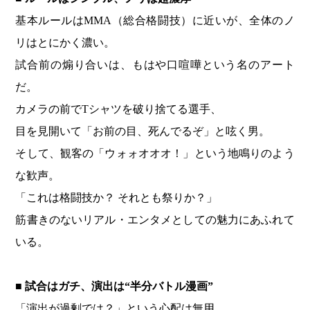
基本ルールはMMA（総合格闘技）に近いが、全体のノ
リはとにかく濃い。
試合前の煽り合いは、もはや口喧嘩という名のアート
だ。
カメラの前でTシャツを破り捨てる選手、
目を見開いて「お前の目、死んでるぞ」と呟く男。
そして、観客の「ウォォオオオ！」という地鳴りのよう
な歓声。
「これは格闘技か？ それとも祭りか？」
筋書きのないリアル・エンタメとしての魅力にあふれて
いる。
■
試合はガチ、演出は“半分バトル漫画”
「演出が過剰では？」という心配は無用。