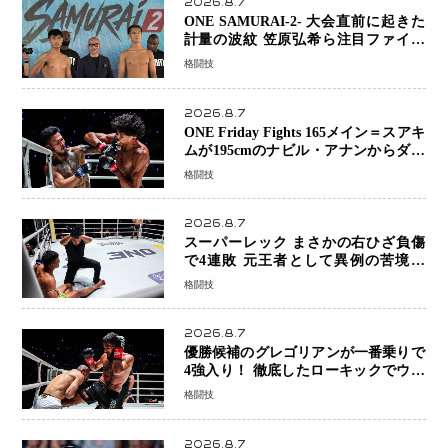
2026.8.7
ONE SAMURAI-2- 大会直前に起きた
計量の波紋 笠原弘希ら注目ファイタ
ーは契約体重で決戦へ、山本歩夢と平
格闘技
山諒選手戦は中止に
2026.8.7
ONE Friday Fights 165メイン＝スアキ
ムが195cmのナビル・アナンからダウ
ン奪取！猛反撃を耐え抜き判定勝利、
格闘技
8連勝を達成
2026.8.7
スーパーレック まさかの右ひざ負傷
で4連敗 元王者として異例の苦境…
「アクシデント」でも消えない危険信
格闘技
号
2026.8.7
優勝候補のグレゴリアンが一番乗りで
4強入り！ 徹底したローキックでウス
ビャンを攻略、判定勝利
格闘技
2026.8.7