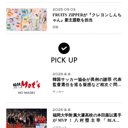
2025.09.03
FRUITS ZIPPERが『クレヨンしんち
ゃん』新主題歌を担当
芸能
PICK UP
2026.8.8
韓国サッカー協会が異例の謝罪 代表
監督選任を巡る疑惑など相次ぐ問題
「組織の刷新」誓う
サッカー
2026.8.8
福岡大学附属大濠高校の本田蕗以選手
がMVP！八村塁主宰「BLACK
SAMURAI SUMMIT 2026」で存在
バスケット