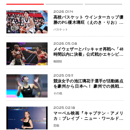
2026.01.14
高校バスケット ウインターカップ優
勝のPG榎木璃旺（えのき・りお）が
プロの現場へ―。
バスケット
2026.05.08
メイウェザーとパッキャオ再戦へ「48
時間以内に決着」公式戦かエキシビシ
ョンか混迷続く
格闘技
2025.09.11
競泳女子の池江璃花子選手が活動拠点
を豪州から日本へ！ 豪州での挑戦を
糧に、28年ロサンゼルス五輪へ再始動
その他
2025.02.18
マーベル映画『キャプテン・アメリ
カ：ブレイブ・ニュー・ワールド』
新ブラック・ウィドウ役のシラ・ハー
芸能
スとは！？