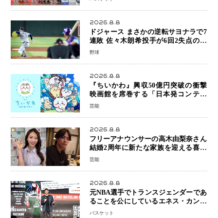
感 NBAへの夢へ大きな一歩「自信に
なった」
2026.8.8
ドジャース まさかの逆転サヨナラで7
連敗 佐々木朗希投手が6回2失点の力
投も勝利届かず、大谷翔平は好機で悔
野球
しい併殺打
2026.8.8
『ちいかわ』興収50億円突破の衝撃
映画館を席巻する「日本発コンテン
ツ」の強さ スパイダーマン、モアナ
芸能
ら世界級作品と並ぶ存在感
2026.8.8
フリーアナウンサーの高木由梨奈さん
結婚2周年に新たな家族を迎える喜び
を報告 夫・岸田タツヤさんと連名
芸能
「夫婦ともに幸せに感じています」
2026.8.8
元NBA選手でトランスジェンダーであ
ることを公にしているエネス・カンタ
ーがWNBAドラフト参戦を表明「参加
バスケット