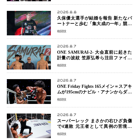
資格を満たしている」異例の挑戦、そ
の背景に女子スポーツを巡る議論
2026.8.8
久保優太選手が結婚を報告 新たなパ
ートナーと歩む「集大成の一年」競技
生活を支える存在に感謝
格闘技
2026.8.7
ONE SAMURAI-2- 大会直前に起きた
計量の波紋 笠原弘希ら注目ファイタ
ーは契約体重で決戦へ、山本歩夢と平
格闘技
山諒選手戦は中止に
2026.8.7
ONE Friday Fights 165メイン＝スアキ
ムが195cmのナビル・アナンからダウ
ン奪取！猛反撃を耐え抜き判定勝利、
格闘技
8連勝を達成
2026.8.7
スーパーレック まさかの右ひざ負傷
で4連敗 元王者として異例の苦境…
「アクシデント」でも消えない危険信
格闘技
号