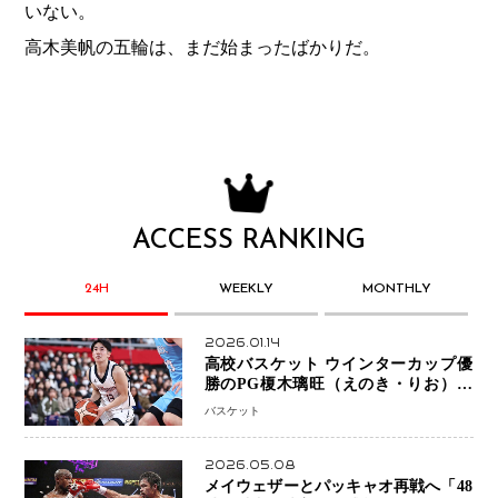
いない。
高木美帆の五輪は、まだ始まったばかりだ。
ACCESS RANKING
24H
WEEKLY
MONTHLY
2026.01.14
高校バスケット ウインターカップ優
勝のPG榎木璃旺（えのき・りお）が
プロの現場へ―。
バスケット
2026.05.08
メイウェザーとパッキャオ再戦へ「48