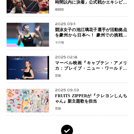
時間以内に決着」公式戦かエキシビシ
ョンか混迷続く
格闘技
2025.09.11
競泳女子の池江璃花子選手が活動拠点
を豪州から日本へ！ 豪州での挑戦を
糧に、28年ロサンゼルス五輪へ再始動
その他
2025.02.18
マーベル映画『キャプテン・アメリ
カ：ブレイブ・ニュー・ワールド』
新ブラック・ウィドウ役のシラ・ハー
芸能
スとは！？
2025.09.03
FRUITS ZIPPERが『クレヨンしんち
ゃん』新主題歌を担当
芸能