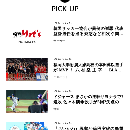
PICK UP
2026.8.8
韓国サッカー協会が異例の謝罪 代表
監督選任を巡る疑惑など相次ぐ問題
「組織の刷新」誓う
サッカー
2026.8.8
福岡大学附属大濠高校の本田蕗以選手
がMVP！八村塁主宰「BLACK
SAMURAI SUMMIT 2026」で存在
バスケット
感 NBAへの夢へ大きな一歩「自信に
なった」
2026.8.8
ドジャース まさかの逆転サヨナラで7
連敗 佐々木朗希投手が6回2失点の力
投も勝利届かず、大谷翔平は好機で悔
野球
しい併殺打
2026.8.8
『ちいかわ』興収50億円突破の衝撃