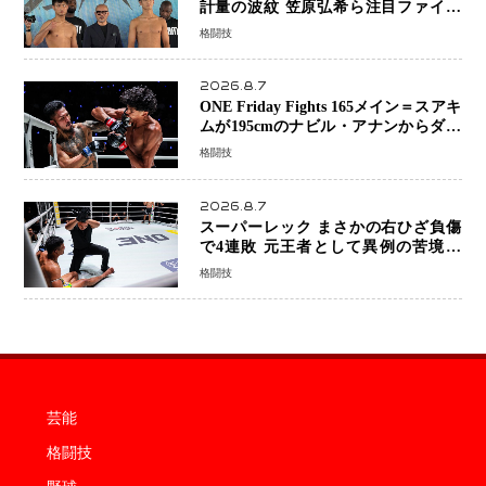
計量の波紋 笠原弘希ら注目ファイタ
ーは契約体重で決戦へ、山本歩夢と平
格闘技
山諒選手戦は中止に
2026.8.7
ONE Friday Fights 165メイン＝スアキ
ムが195cmのナビル・アナンからダウ
ン奪取！猛反撃を耐え抜き判定勝利、
格闘技
8連勝を達成
2026.8.7
スーパーレック まさかの右ひざ負傷
で4連敗 元王者として異例の苦境…
「アクシデント」でも消えない危険信
格闘技
号
芸能
格闘技