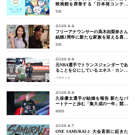
映画館を席巻する「日本発コンテン
ツ」の強さ スパイダーマン、モアナ
芸能
ら世界級作品と並ぶ存在感
2026.8.8
フリーアナウンサーの高木由梨奈さん
結婚2周年に新たな家族を迎える喜び
を報告 夫・岸田タツヤさんと連名
芸能
「夫婦ともに幸せに感じています」
2026.8.8
元NBA選手でトランスジェンダーであ
ることを公にしているエネス・カンタ
ーがWNBAドラフト参戦を表明「参加
バスケット
資格を満たしている」異例の挑戦、そ
の背景に女子スポーツを巡る議論
2026.8.8
久保優太選手が結婚を報告 新たなパ
ートナーと歩む「集大成の一年」競技
生活を支える存在に感謝
格闘技
2026.8.7
ONE SAMURAI-2- 大会直前に起きた