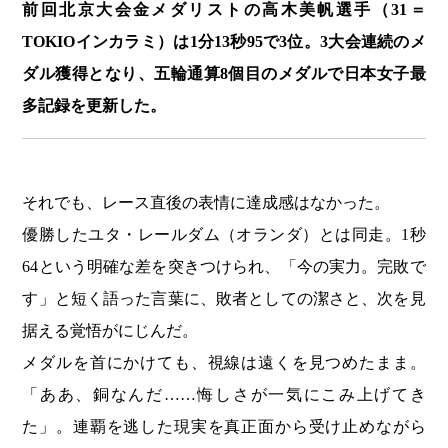
前回北京大会金メダリストの高木美帆選手（31＝
TOKIOインカラミ）は1分13秒95で3位。3大会連続のメ
ダル獲得となり、五輪通算8個目のメダルで日本女子最
多記録を更新した。
それでも、レース直後の表情に達成感はなかった。
優勝したユタ・レールダム（オランダ）とは同走。1秒
64という明確な差を突きつけられ、「今の実力。完敗で
す」と短く語った言葉に、敗者としての潔さと、次を見
据える覚悟がにじんだ。
メダルを首にかけても、視線は遠くを見つめたまま。
「ああ、銅なんだ……悔しさが一気にこみ上げてき
た」。連覇を逃した現実を真正面から受け止めながら