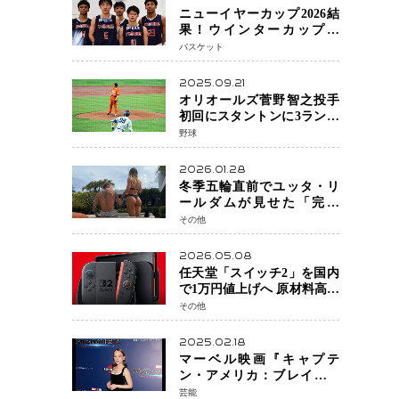
ニューイヤーカップ2026結
果！ウインターカップ王
者・福岡大大濠が貫禄V！
バスケット
東山は“背番号継承”で新た
な物語を刻む
2025.09.21
オリオールズ菅野智之投手
初回にスタントンに3ラン被
弾 3回6安打4失点で降板
野球
2026.01.28
冬季五輪直前でユッタ・リ
ールダムが見せた「完成
形」転倒と涙を越えて─ミラ
その他
ノで金を狙うオランダ女王
の現在地
2026.05.08
任天堂「スイッチ2」を国内
で1万円値上げへ 原材料高騰
で価格改定「スイッチオン
その他
ライン」も引き上げ
2025.02.18
マーベル映画『キャプテ
ン・アメリカ：ブレイブ・
ニュー・ワールド』 新ブラ
芸能