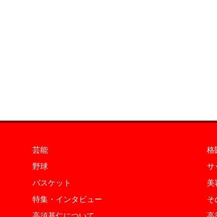
芸能
格
野球
サ
バスケット
美
特集・インタビュー
そ
高須基仁について
高