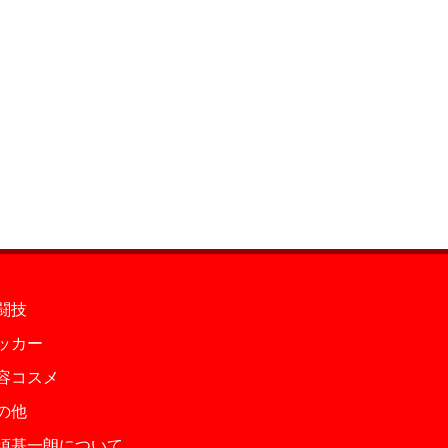
闘技
ッカー
容コスメ
の他
須基一朗について