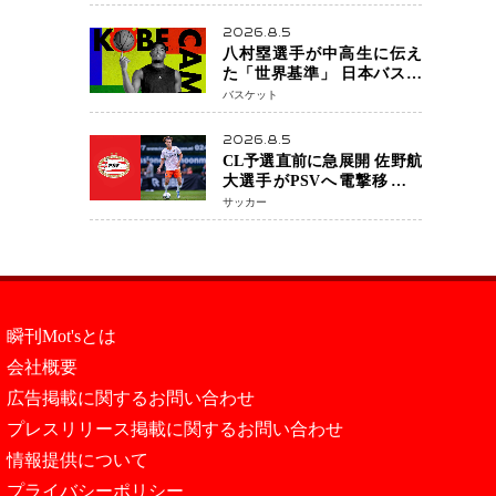
い」 トレード報道にも冷
静な姿勢
2026.8.5
八村塁選手が中高生に伝え
た「世界基準」 日本バスケ
ットボール界の未来を変え
バスケット
る“練習の質”という哲学
2026.8.5
CL予選直前に急展開 佐野航
大選手がPSVへ電撃移籍目
前 移籍金は最大約31億円 5
サッカー
年契約締結へ
瞬刊Mot'sとは
会社概要
広告掲載に関するお問い合わせ
プレスリリース掲載に関するお問い合わせ
情報提供について
プライバシーポリシー