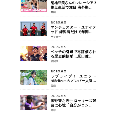
菊地亜美さんのマレーシア 2
拠点生活で注目 海外拠点化
による「芸能活動と税務」
芸能
の関係とは
2026.8.5
マンチェスター・ユナイテ
ッド 練習着だけで年間約42
億円の巨額収入 世界最高
サッカー
額級スポンサー契約が示す
サッカーの圧倒的な価値
2026.8.5
ペッチの引退で再評価され
る歴史的快挙…原口健飛選
手が証明した「最後に勝ち
格闘技
切る力」
2026.8.5
ラブライブ！ ユニット
AiScReamのメンバー人気声
優 遠藤璃菜さん 待望の1st写
芸能
真集が10月6日発売決定！ 沖
縄ロケで魅せる等身大の姿
2026.8.5
から大人びた表情まで収録
菅野智之選手 ロッキーズ残
留に心境「自分がコントロ
ールできることではな
野球