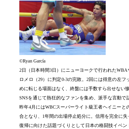
©️Ryan García
2日（日本時間3日）にニューヨークで行われたWB
ロメロ（29）に判定0-3の完敗。2回には得意の
めに転じる場面はなく、終盤には手数すら出せない
SNSを通じて熱狂的なファンを集め、派手な言動
昨年4月にはWBCスーパーライト級王者ヘイニー
合となり、1年間の出場停止処分に。信用を完全に失
復帰に向けた話題づくりとして日本の格闘技イベント