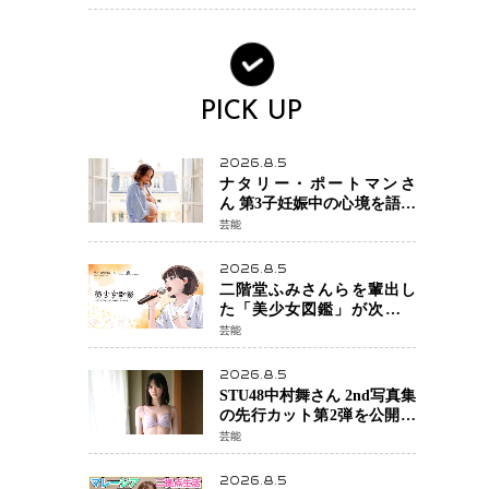
ック・ウィドウ役のシラ・
ハースとは！？
PICK UP
2026.8.5
ナタリー・ポートマンさ
ん 第3子妊娠中の心境を語る
「嗅覚がとても敏感に」マ
芸能
タニティフォトも公開
2026.8.5
二階堂ふみさんらを輩出し
た「美少女図鑑」が次世代
歌姫を発掘 エイベックスと
芸能
「美少女歌祭2026」開催決
定 福岡審査を初導入で全
2026.8.5
国規模へ
STU48中村舞さん 2nd写真集
の先行カット第2弾を公開
北海道ロケで見せた“大人の
芸能
魅力”と新たな挑戦
2026.8.5