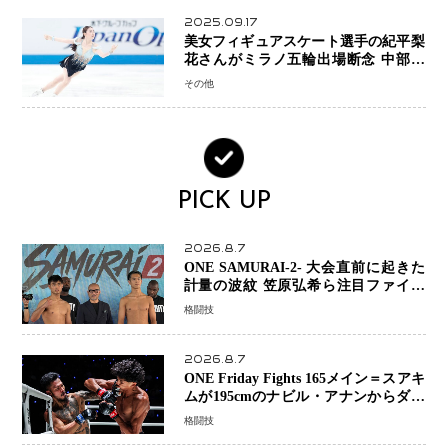
2025.09.17
美女フィギュアスケート選手の紀平梨
花さんがミラノ五輪出場断念 中部選
手権欠場を発表「安全最優先の判断」
その他
PICK UP
2026.8.7
ONE SAMURAI-2- 大会直前に起きた
計量の波紋 笠原弘希ら注目ファイタ
ーは契約体重で決戦へ、山本歩夢と平
格闘技
山諒選手戦は中止に
2026.8.7
ONE Friday Fights 165メイン＝スアキ
ムが195cmのナビル・アナンからダウ
ン奪取！猛反撃を耐え抜き判定勝利、
格闘技
8連勝を達成