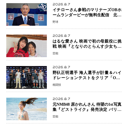
2026.8.7
イチローさん参戦のマリナーズOBホ
ームランダービーが無料生配信 北米
ならではの“魅せる興行”に世界が注目
野球
2026.8.7
はるな愛さん 映画で初の母親役に挑
戦 映画『となりのとらんす少女ちゃ
ん』11月7日公開 未来の自分との対話
芸能
を描く注目作
2026.8.7
野杁正明選手 海人選手が計量＆ハイ
ドレーションテストをクリア「ONE
SAMURAI 2」決戦へ万全の準備整う
格闘技
2026.8.7
元NMB48 原かれんさん 待望の1st写真
集『どストライク』発売決定 バリで
魅せる25歳の新境地
芸能