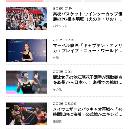
2026.01.14
高校バスケット ウインターカップ優
勝のPG榎木璃旺（えのき・りお）が
プロの現場へ―。
バスケット
2025.02.18
マーベル映画『キャプテン・アメリ
カ：ブレイブ・ニュー・ワールド』
新ブラック・ウィドウ役のシラ・ハー
芸能
スとは！？
2025.09.11
競泳女子の池江璃花子選手が活動拠点
を豪州から日本へ！ 豪州での挑戦を
糧に、28年ロサンゼルス五輪へ再始動
その他
2026.05.08
メイウェザーとパッキャオ再戦へ「48
時間以内に決着」公式戦かエキシビシ
ョンか混迷続く
格闘技