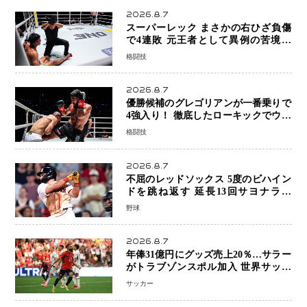
2026.8.7
スーパーレック まさかの右ひざ負傷
で4連敗 元王者として異例の苦境…
「アクシデント」でも消えない危険信
格闘技
号
2026.8.7
優勝候補のグレゴリアンが一番乗りで
4強入り！ 徹底したローキックでウス
ビャンを攻略、判定勝利
格闘技
2026.8.7
不屈のレッドソックス 5度のビハイン
ドを跳ね返す 延長13回サヨナラ勝
ち 吉田正尚選手も2安打1打点で貢献 4
野球
得点以上は驚異の28連勝
2026.8.7
年俸31億円にグッズ売上20％…サラー
がトラブゾンスポル加入 世界サッカ
ーは「五大リーグ一強」から新時代へ
サッカー