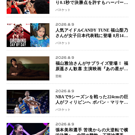
り0.1秒で決勝点を許すもハーパージ
ュニア15得点 カーク18得点と存在感
バスケット
2026.8.9
人気アイドルCANDY TUNE 福山梨乃
さんが女子日本代表戦に登場 8月14日
「三井不動産カップ」でスペシャルゲ
バスケット
スト 大のバスケ好きとして魅力を発
信
2026.8.9
福山雅治さんがサプライズ登場！ 福
原遥さん歓喜 主演映画『あの星が降
る丘で、君とまた出会いたい。』舞台
芸能
あいさつ
2026.8.9
NBAで9シーズンを戦った224cmの巨
人がフィリピンへ ボバン・マリヤノ
ビッチ ジョーンズカップで新たな挑
バスケット
戦
2026.8.9
張本美和選手 苦境からの大逆転で横