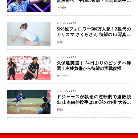
浜決勝へ 中国の難敵・王芸迪選手を
撃破「ここからまた行くぞ」兄・智和
その他
選手との兄妹Vにも期待
2026.8.9
SNS総フォロワー580万人超！Z世代の
カリスマ さくらさん 待望の1st写真集
が11月5日発売決定 沖縄で“今しか残
芸能
せない姿”を撮影
2026.8.9
久保建英選手 54日ぶりのピッチへ帰
還！左膝負傷から待望の実戦復帰
サッカー
2026.8.9
ドジャースが執念の逆転劇で連敗脱
出 山本由伸投手は107球の力投 大谷翔
平選手が延長10回に勝利を呼び込む一
野球
打！