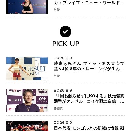
カ：ブレイブ・ニュー・ワールド』
新ブラック・ウィドウ役のシラ・ハー
芸能
スとは！？
PICK UP
2026.8.9
時東ぁみさん フィットネス大会で
堂々4位 8年のトレーニングが生んだ
健康美「4位になってホッとしていま
芸能
す」
2026.8.9
「1回も触らせずにKOする」秋元強真
選手がクレベル・コイケ戦に自信 青
木真也と2カ月の寝技対策「引き込ま
格闘技
れても大丈夫」
2026.8.9
日本代表 モンゴルとの初戦は惜敗 残