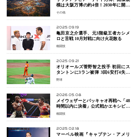
模は大阪万博の約4倍！2030年に開幕
予定
その他
2025.09.19
亀田京之介選手、元3階級王者カシメ
ロと舌戦 10月対戦に向け火花散る
格闘技
2025.09.21
オリオールズ菅野智之投手 初回にス
タントンに3ラン被弾 3回6安打4失点
で降板
野球
2026.05.08
メイウェザーとパッキャオ再戦へ「48
時間以内に決着」公式戦かエキシビシ
ョンか混迷続く
格闘技
2025.02.18
マーベル映画『キャプテン・アメリ