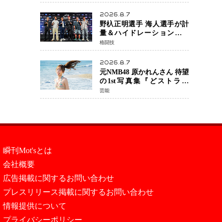
日公開 未来の自分との対話
を描く注目作
2026.8.7
野杁正明選手 海人選手が計
量＆ハイドレーションテス
トをクリア「ONE
格闘技
SAMURAI 2」決戦へ万全の
準備整う
2026.8.7
元NMB48 原かれんさん 待望
の1st写真集『どストライ
ク』発売決定 バリで魅せる
芸能
25歳の新境地
瞬刊Mot'sとは
会社概要
広告掲載に関するお問い合わせ
プレスリリース掲載に関するお問い合わせ
情報提供について
プライバシーポリシー