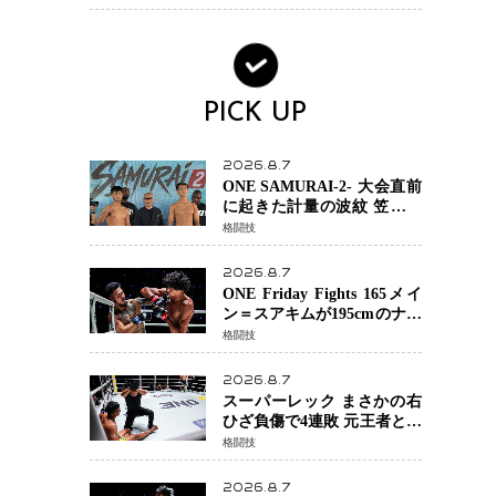
場を発表「安全最優先の判
断」
PICK UP
2026.8.7
ONE SAMURAI-2- 大会直前
に起きた計量の波紋 笠原弘
希ら注目ファイターは契約
格闘技
体重で決戦へ、山本歩夢と
平山諒選手戦は中止に
2026.8.7
ONE Friday Fights 165メイ
ン＝スアキムが195cmのナビ
ル・アナンからダウン奪
格闘技
取！猛反撃を耐え抜き判定
勝利、8連勝を達成
2026.8.7
スーパーレック まさかの右
ひざ負傷で4連敗 元王者とし
て異例の苦境…「アクシデ
格闘技
ント」でも消えない危険信
号
2026.8.7