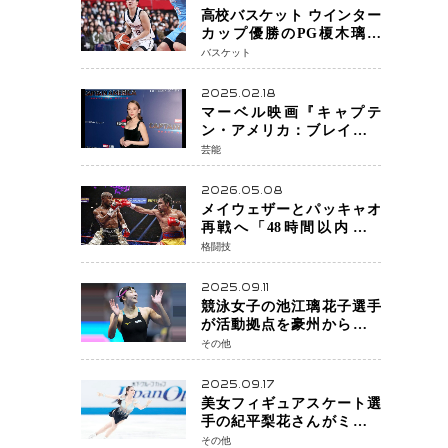
高校バスケット ウインター
カップ優勝のPG榎木璃旺
（えのき・りお）がプロの
バスケット
現場へ―。
2025.02.18
マーベル映画『キャプテ
ン・アメリカ：ブレイブ・
ニュー・ワールド』 新ブラ
芸能
ック・ウィドウ役のシラ・
ハースとは！？
2026.05.08
メイウェザーとパッキャオ
再戦へ「48時間以内に決
着」公式戦かエキシビショ
格闘技
ンか混迷続く
2025.09.11
競泳女子の池江璃花子選手
が活動拠点を豪州から日本
へ！ 豪州での挑戦を糧に、
その他
28年ロサンゼルス五輪へ再
始動
2025.09.17
美女フィギュアスケート選
手の紀平梨花さんがミラノ
五輪出場断念 中部選手権欠
その他