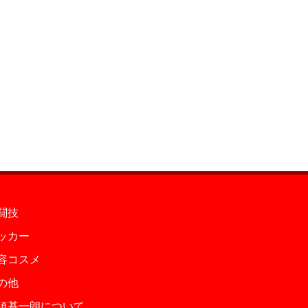
闘技
ッカー
容コスメ
の他
須基一朗について