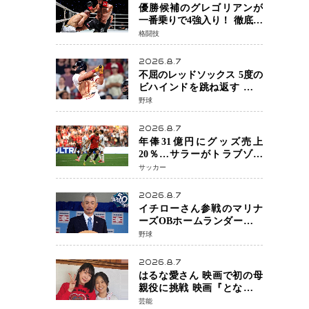
優勝候補のグレゴリアンが
一番乗りで4強入り！ 徹底し
たローキックでウスビャン
格闘技
を攻略、判定勝利
2026.8.7
不屈のレッドソックス 5度の
ビハインドを跳ね返す 延長
13回サヨナラ勝ち 吉田正尚
野球
選手も2安打1打点で貢献 4得
点以上は驚異の28連勝
2026.8.7
年俸31億円にグッズ売上
20％…サラーがトラブゾン
スポル加入 世界サッカーは
サッカー
「五大リーグ一強」から新
時代へ
2026.8.7
イチローさん参戦のマリナ
ーズOBホームランダービー
が無料生配信 北米ならで
野球
はの“魅せる興行”に世界が
注目
2026.8.7
はるな愛さん 映画で初の母
親役に挑戦 映画『となりの
とらんす少女ちゃん』11月7
芸能