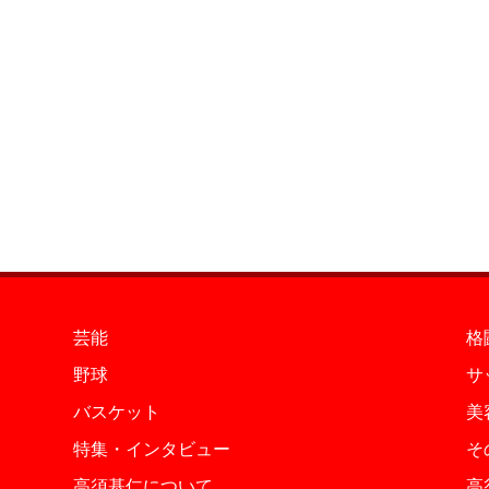
芸能
格
野球
サ
バスケット
美
特集・インタビュー
そ
高須基仁について
高