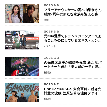
2026.8.8
フリーアナウンサーの高木由梨奈さん
結婚2周年に新たな家族を迎える喜び
を報告 夫・岸田タツヤさんと連名
芸能
「夫婦ともに幸せに感じています」
2026.8.8
元NBA選手でトランスジェンダーであ
ることを公にしているエネス・カンタ
ーがWNBAドラフト参戦を表明「参加
バスケット
資格を満たしている」異例の挑戦、そ
の背景に女子スポーツを巡る議論
2026.8.8
久保優太選手が結婚を報告 新たなパ
ートナーと歩む「集大成の一年」競技
生活を支える存在に感謝
格闘技
2026.8.7
ONE SAMURAI-2- 大会直前に起きた
計量の波紋 笠原弘希ら注目ファイタ
ーは契約体重で決戦へ、山本歩夢と平
格闘技
山諒選手戦は中止に