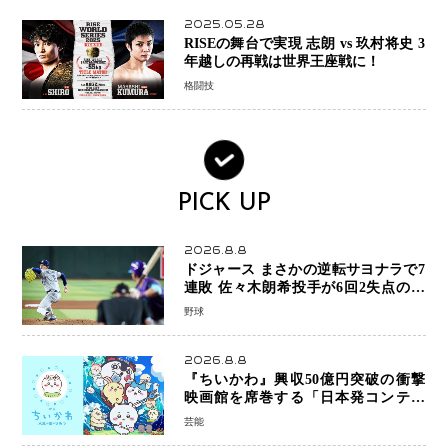
2025.05.28
RISEの舞台で実現 志朗 vs 玖村将史 3
年越しの再戦は世界王座戦に！
格闘技
PICK UP
2026.8.8
ドジャース まさかの逆転サヨナラで7
連敗 佐々木朗希投手が6回2失点の力
投も勝利届かず、大谷翔平は好機で悔
野球
しい併殺打
2026.8.8
『ちいかわ』興収50億円突破の衝撃
映画館を席巻する「日本発コンテン
ツ」の強さ スパイダーマン、モアナ
芸能
ら世界級作品と並ぶ存在感