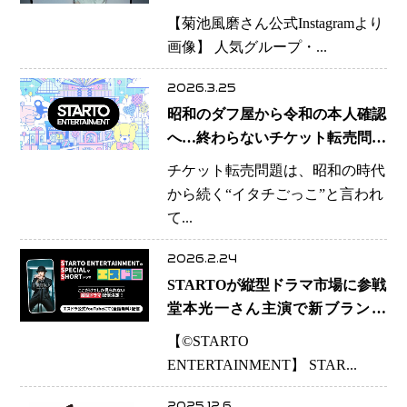
に復帰誓う
【菊池風磨さん公式Instagramより
画像】 人気グループ・...
2026.3.25
昭和のダフ屋から令和の本人確認
へ…終わらないチケット転売問題
STARTO社イベント「半数入場で
チケット転売問題は、昭和の時代
きず」が示した転換点
から続く“イタチごっこ”と言われ
て...
2026.2.24
STARTOが縦型ドラマ市場に参戦
堂本光一さん主演で新ブランド
「エスドラ」始動
【©️STARTO
ENTERTAINMENT】 STAR...
2025.12.6