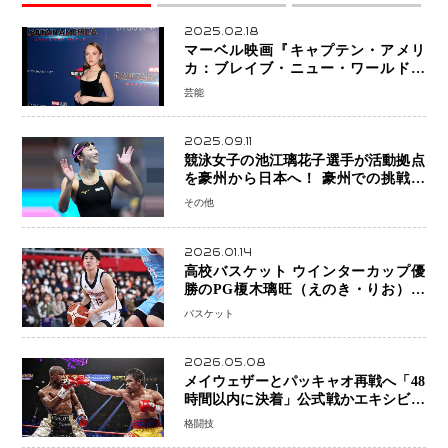
2025.02.18
マーベル映画『キャプテン・アメリ
カ：ブレイブ・ニュー・ワールド』
新ブラック・ウィドウ役のシラ・ハー
芸能
スとは！？
2025.09.11
競泳女子の池江璃花子選手が活動拠点
を豪州から日本へ！ 豪州での挑戦を
糧に、28年ロサンゼルス五輪へ再始動
その他
2026.01.14
高校バスケット ウインターカップ優
勝のPG榎木璃旺（えのき・りお）が
プロの現場へ―。
バスケット
2026.05.08
メイウェザーとパッキャオ再戦へ「48
時間以内に決着」公式戦かエキシビシ
ョンか混迷続く
格闘技