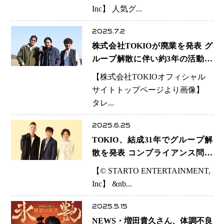
がる“結婚ラッシュ”の背景とは!?
Inc】 人気グ...
2025.7.2
株式会社TOKIOが廃業を発表 グ
ループ解散に伴い約3年の活動に
幕
【株式会社TOKIOオフィシャル
サイトトップページより画像】
タレ...
2025.6.25
TOKIO、結成31年でグループ解
散を発表 コンプライアンス問題
を受け決断
【© STARTO ENTERTAINMENT,
Inc】 &nb...
2025.5.15
NEWS・増田貴久さん、体調不良