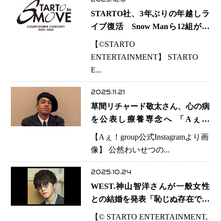
STARTO社、3年ぶりの年越しラ
イブ復活 Snow Manら12組が集
結、嵐は出演せず
【©️STARTO
ENTERTAINMENT】 STARTO
E...
2025.11.21
草間リチャード敬太さん、心の病
を公表し療養専念へ 「Aぇ！
group」を20日付で脱退─事務所
【Aぇ！group公式Instagramより画
は「まずは体調最優先で寄り添
像】 公然わいせつの...
う」
2025.10.24
WEST.神山智洋さんが一般女性
との結婚を発表「恥じぬ存在であ
り続けられるよう」 関西勢に広
【© STARTO ENTERTAINMENT,