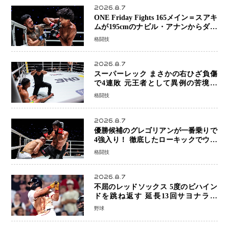
2026.8.7
ONE Friday Fights 165メイン＝スアキ
ムが195cmのナビル・アナンからダウ
ン奪取！猛反撃を耐え抜き判定勝利、
格闘技
8連勝を達成
2026.8.7
スーパーレック まさかの右ひざ負傷
で4連敗 元王者として異例の苦境…
「アクシデント」でも消えない危険信
格闘技
号
2026.8.7
優勝候補のグレゴリアンが一番乗りで
4強入り！ 徹底したローキックでウス
ビャンを攻略、判定勝利
格闘技
2026.8.7
不屈のレッドソックス 5度のビハイン
ドを跳ね返す 延長13回サヨナラ勝
ち 吉田正尚選手も2安打1打点で貢献 4
野球
得点以上は驚異の28連勝