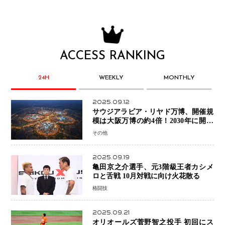
ACCESS RANKING
24H
WEEKLY
MONTHLY
2025.09.12
サウジアラビア・リヤド万博、開催規
模は大阪万博の約4倍！2030年に開幕
予定
その他
2025.09.19
亀田京之介選手、元3階級王者カシメ
ロと舌戦 10月対戦に向け火花散る
格闘技
2025.09.21
オリオールズ菅野智之投手 初回にス