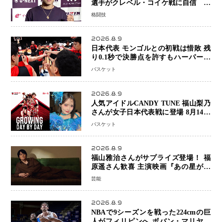
選手がクレベル・コイケ戦に自信 青
木真也と2カ月の寝技対策「引き込ま
格闘技
れても大丈夫」
2026.8.9
日本代表 モンゴルとの初戦は惜敗 残
り0.1秒で決勝点を許すもハーパージ
ュニア15得点 カーク18得点と存在感
バスケット
2026.8.9
人気アイドルCANDY TUNE 福山梨乃
さんが女子日本代表戦に登場 8月14日
「三井不動産カップ」でスペシャルゲ
バスケット
スト 大のバスケ好きとして魅力を発
信
2026.8.9
福山雅治さんがサプライズ登場！ 福
原遥さん歓喜 主演映画『あの星が降
る丘で、君とまた出会いたい。』舞台
芸能
あいさつ
2026.8.9
NBAで9シーズンを戦った224cmの巨
人がフィリピンへ ボバン・マリヤノ