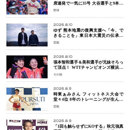
席連発で一気に35号 大谷選手と9本差
に 本塁打王争いで単独トップ浮上
野球
2026.8.10
ゆず 熊本地震の復興支援へ「今、で
きることを」東日本大震災の伝承歌
「幾重」ライブ音源を配信、収益を全
芸能
額寄付
2026.8.10
張本智和選手＆美和選手が兄妹そろっ
て頂点！ WTTチャンピオンズ横浜で
史上初の快挙 2人で約1264万円の優
その他
勝賞金
2026.8.9
時東ぁみさん フィットネス大会で
堂々4位 8年のトレーニングが生んだ
健康美「4位になってホッとしていま
芸能
す」
2026.8.9
「1回も触らせずにKOする」秋元強真