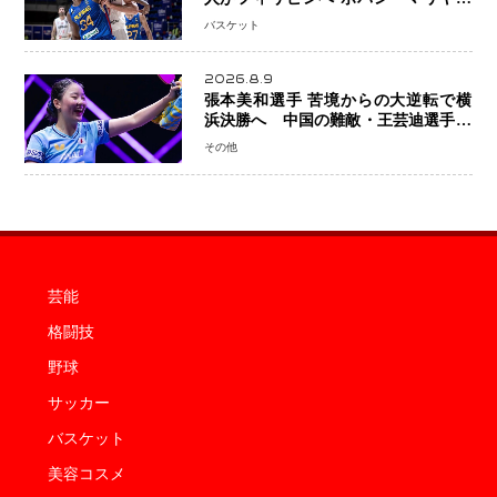
ビッチ ジョーンズカップで新たな挑
バスケット
戦
2026.8.9
張本美和選手 苦境からの大逆転で横
浜決勝へ 中国の難敵・王芸迪選手を
撃破「ここからまた行くぞ」兄・智和
その他
選手との兄妹Vにも期待
芸能
格闘技
野球
サッカー
バスケット
美容コスメ