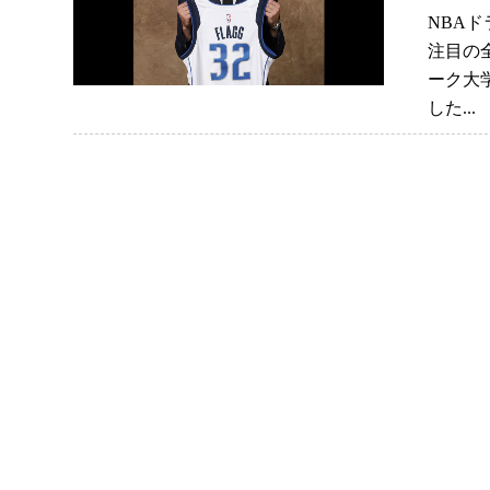
NBAド
注目の
ーク大
した..