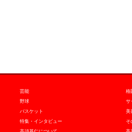
芸能
格
野球
サ
バスケット
美
特集・インタビュー
そ
高須基仁について
高