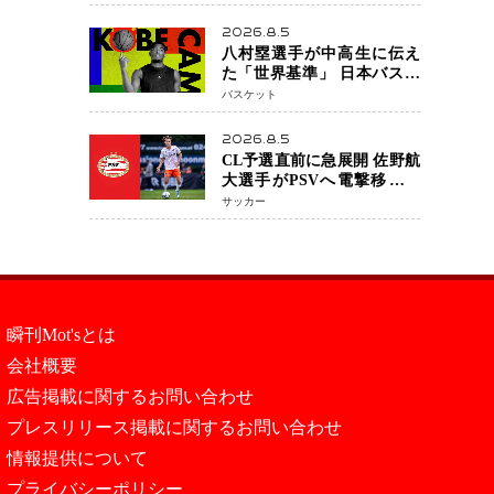
い」 トレード報道にも冷
静な姿勢
2026.8.5
八村塁選手が中高生に伝え
た「世界基準」 日本バスケ
ットボール界の未来を変え
バスケット
る“練習の質”という哲学
2026.8.5
CL予選直前に急展開 佐野航
大選手がPSVへ電撃移籍目
前 移籍金は最大約31億円 5
サッカー
年契約締結へ
瞬刊Mot'sとは
会社概要
広告掲載に関するお問い合わせ
プレスリリース掲載に関するお問い合わせ
情報提供について
プライバシーポリシー