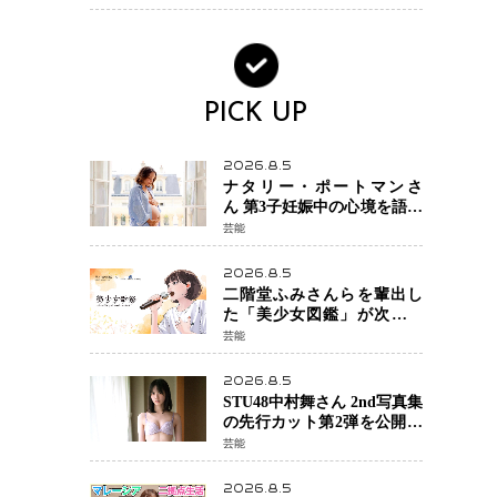
大惨事コメディ「DIGGER
ディガー」始動
PICK UP
2026.8.5
ナタリー・ポートマンさ
ん 第3子妊娠中の心境を語る
「嗅覚がとても敏感に」マ
芸能
タニティフォトも公開
2026.8.5
二階堂ふみさんらを輩出し
た「美少女図鑑」が次世代
歌姫を発掘 エイベックスと
芸能
「美少女歌祭2026」開催決
定 福岡審査を初導入で全
2026.8.5
国規模へ
STU48中村舞さん 2nd写真集
の先行カット第2弾を公開
北海道ロケで見せた“大人の
芸能
魅力”と新たな挑戦
2026.8.5