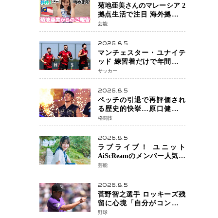
菊地亜美さんのマレーシア 2
拠点生活で注目 海外拠点化
による「芸能活動と税務」
芸能
の関係とは
2026.8.5
マンチェスター・ユナイテ
ッド 練習着だけで年間約42
億円の巨額収入 世界最高
サッカー
額級スポンサー契約が示す
サッカーの圧倒的な価値
2026.8.5
ペッチの引退で再評価され
る歴史的快挙…原口健飛選
手が証明した「最後に勝ち
格闘技
切る力」
2026.8.5
ラブライブ！ ユニット
AiScReamのメンバー人気声
優 遠藤璃菜さん 待望の1st写
芸能
真集が10月6日発売決定！ 沖
縄ロケで魅せる等身大の姿
2026.8.5
から大人びた表情まで収録
菅野智之選手 ロッキーズ残
留に心境「自分がコントロ
ールできることではな
野球