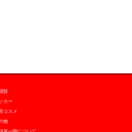
闘技
ッカー
容コスメ
の他
須基一朗について