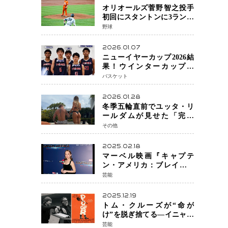
オリオールズ菅野智之投手
初回にスタントンに3ラン被
弾 3回6安打4失点で降板
野球
2026.01.07
ニューイヤーカップ2026結
果！ウインターカップ王
者・福岡大大濠が貫禄V！
バスケット
東山は“背番号継承”で新た
な物語を刻む
2026.01.28
冬季五輪直前でユッタ・リ
ールダムが見せた「完成
形」転倒と涙を越えて─ミラ
その他
ノで金を狙うオランダ女王
の現在地
2025.02.18
マーベル映画『キャプテ
ン・アメリカ：ブレイブ・
ニュー・ワールド』 新ブラ
芸能
ック・ウィドウ役のシラ・
ハースとは！？
2025.12.19
トム・クルーズが“命が
け”を脱ぎ捨てる―イニャリ
トゥ監督と挑む前代未聞の
芸能