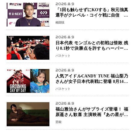
2026.8.9
「1回も触らせずにKOする」秋元強真
選手がクレベル・コイケ戦に自信 青
木真也と2カ月の寝技対策「引き込ま
格闘技
れても大丈夫」
2026.8.9
日本代表 モンゴルとの初戦は惜敗 残
り0.1秒で決勝点を許すもハーパージ
ュニア15得点 カーク18得点と存在感
バスケット
2026.8.9
人気アイドルCANDY TUNE 福山梨乃
さんが女子日本代表戦に登場 8月14日
「三井不動産カップ」でスペシャルゲ
バスケット
スト 大のバスケ好きとして魅力を発
信
2026.8.9
福山雅治さんがサプライズ登場！ 福
原遥さん歓喜 主演映画『あの星が降
る丘で、君とまた出会いたい。』舞台
芸能
あいさつ