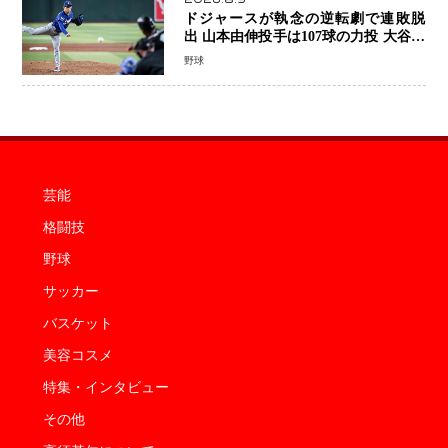
ドジャースが執念の逆転劇で連敗脱
出 山本由伸投手は107球の力投 大谷翔
平選手が延長10回に勝利を呼び込む一
野球
打！
芸能
格闘技
野球
サッカー
バスケット
美容コスメ
特集・インタビュー
その他