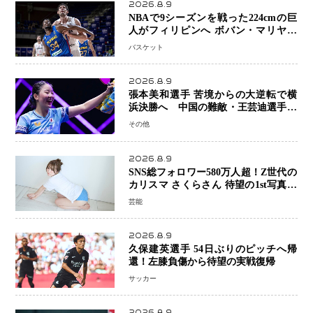
2026.8.9
NBAで9シーズンを戦った224cmの巨
人がフィリピンへ ボバン・マリヤノ
ビッチ ジョーンズカップで新たな挑
バスケット
戦
2026.8.9
張本美和選手 苦境からの大逆転で横
浜決勝へ 中国の難敵・王芸迪選手を
撃破「ここからまた行くぞ」兄・智和
その他
選手との兄妹Vにも期待
2026.8.9
SNS総フォロワー580万人超！Z世代の
カリスマ さくらさん 待望の1st写真集
が11月5日発売決定 沖縄で“今しか残
芸能
せない姿”を撮影
2026.8.9
久保建英選手 54日ぶりのピッチへ帰
還！左膝負傷から待望の実戦復帰
サッカー
2026.8.9