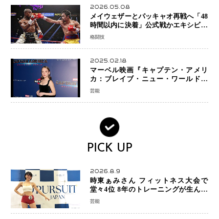
2026.05.08
メイウェザーとパッキャオ再戦へ「48
時間以内に決着」公式戦かエキシビシ
ョンか混迷続く
格闘技
2025.02.18
マーベル映画『キャプテン・アメリ
カ：ブレイブ・ニュー・ワールド』
新ブラック・ウィドウ役のシラ・ハー
芸能
スとは！？
PICK UP
2026.8.9
時東ぁみさん フィットネス大会で
堂々4位 8年のトレーニングが生んだ
健康美「4位になってホッとしていま
芸能
す」