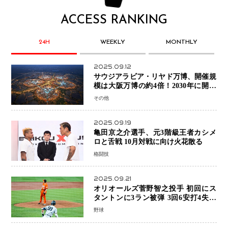
ACCESS RANKING
24H
WEEKLY
MONTHLY
2025.09.12
サウジアラビア・リヤド万博、開催規
模は大阪万博の約4倍！2030年に開幕
予定
その他
2025.09.19
亀田京之介選手、元3階級王者カシメ
ロと舌戦 10月対戦に向け火花散る
格闘技
2025.09.21
オリオールズ菅野智之投手 初回にス
タントンに3ラン被弾 3回6安打4失点
で降板
野球