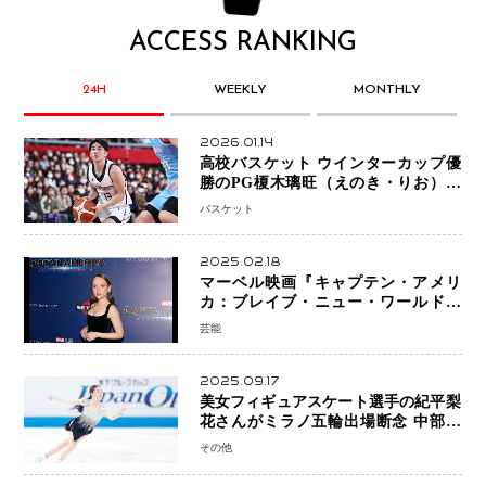
ACCESS RANKING
24H
WEEKLY
MONTHLY
2026.01.14
高校バスケット ウインターカップ優
勝のPG榎木璃旺（えのき・りお）が
プロの現場へ―。
バスケット
2025.02.18
マーベル映画『キャプテン・アメリ
カ：ブレイブ・ニュー・ワールド』
新ブラック・ウィドウ役のシラ・ハー
芸能
スとは！？
2025.09.17
美女フィギュアスケート選手の紀平梨
花さんがミラノ五輪出場断念 中部選
手権欠場を発表「安全最優先の判断」
その他