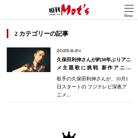
2 カテゴリーの記事
2025.8.24
久保田利伸さんが約30年ぶりアニ
メ主題歌に挑戦 新作アニメ
『Let’s Play クエストだらけのマ
歌手の久保田利伸さんが、10月1
イライフ』OP＆ED担当
日スタートの フジテレビ深夜ア
ニメ...