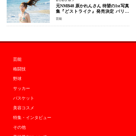
2026.8.7
元NMB48 原かれんさん 待望の1st写真
集『どストライク』発売決定 バリで
魅せる25歳の新境地
芸能
芸能
格闘技
野球
サッカー
バスケット
美容コスメ
特集・インタビュー
その他