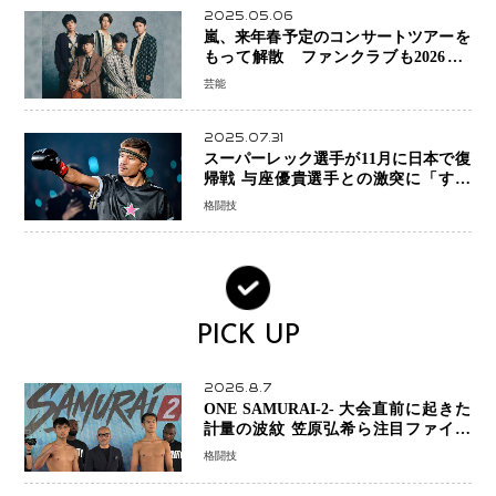
2025.05.06
嵐、来年春予定のコンサートツアーを
もって解散 ファンクラブも2026年5
月末で活動終了
芸能
2025.07.31
スーパーレック選手が11月に日本で復
帰戦 与座優貴選手との激突に「すべ
ての技術を見せたい」
格闘技
PICK UP
2026.8.7
ONE SAMURAI-2- 大会直前に起きた
計量の波紋 笠原弘希ら注目ファイタ
ーは契約体重で決戦へ、山本歩夢と平
格闘技
山諒選手戦は中止に