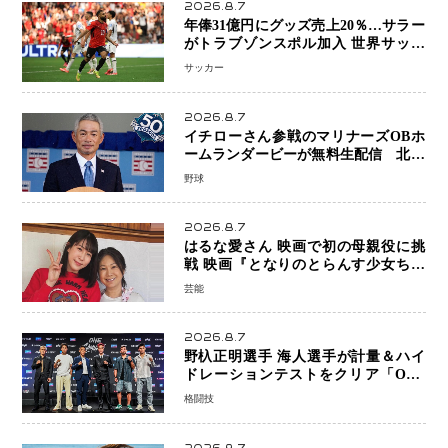
2026.8.7
年俸31億円にグッズ売上20％…サラー
がトラブゾンスポル加入 世界サッカ
ーは「五大リーグ一強」から新時代へ
サッカー
2026.8.7
イチローさん参戦のマリナーズOBホ
ームランダービーが無料生配信 北米
ならではの“魅せる興行”に世界が注目
野球
2026.8.7
はるな愛さん 映画で初の母親役に挑
戦 映画『となりのとらんす少女ちゃ
ん』11月7日公開 未来の自分との対話
芸能
を描く注目作
2026.8.7
野杁正明選手 海人選手が計量＆ハイ
ドレーションテストをクリア「ONE
SAMURAI 2」決戦へ万全の準備整う
格闘技