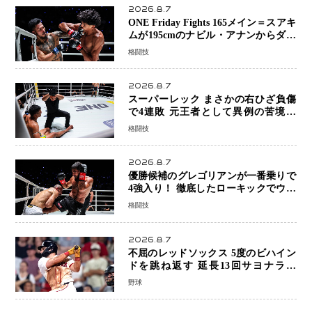
2026.8.7
ONE Friday Fights 165メイン＝スアキ
ムが195cmのナビル・アナンからダウ
ン奪取！猛反撃を耐え抜き判定勝利、
格闘技
8連勝を達成
2026.8.7
スーパーレック まさかの右ひざ負傷
で4連敗 元王者として異例の苦境…
「アクシデント」でも消えない危険信
格闘技
号
2026.8.7
優勝候補のグレゴリアンが一番乗りで
4強入り！ 徹底したローキックでウス
ビャンを攻略、判定勝利
格闘技
2026.8.7
不屈のレッドソックス 5度のビハイン
ドを跳ね返す 延長13回サヨナラ勝
ち 吉田正尚選手も2安打1打点で貢献 4
野球
得点以上は驚異の28連勝