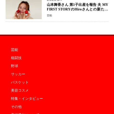
山本舞香さん 第1子出産を報告 夫 MY
FIRST STORYのHiroさんとの新たな
家族生活「母子ともに健康」
芸能
芸能
格闘技
野球
サッカー
バスケット
美容コスメ
特集・インタビュー
その他