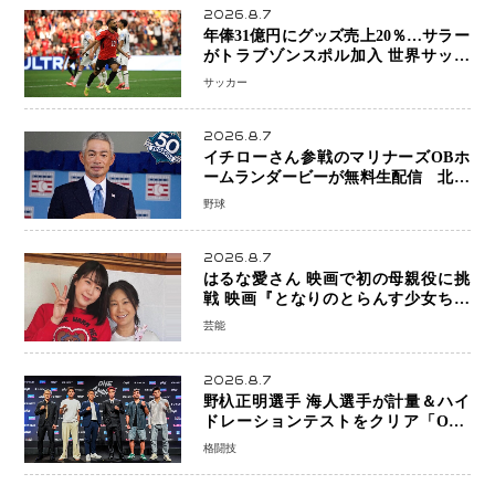
2026.8.7
年俸31億円にグッズ売上20％…サラー
がトラブゾンスポル加入 世界サッカ
ーは「五大リーグ一強」から新時代へ
サッカー
2026.8.7
イチローさん参戦のマリナーズOBホ
ームランダービーが無料生配信 北米
ならではの“魅せる興行”に世界が注目
野球
2026.8.7
はるな愛さん 映画で初の母親役に挑
戦 映画『となりのとらんす少女ちゃ
ん』11月7日公開 未来の自分との対話
芸能
を描く注目作
2026.8.7
野杁正明選手 海人選手が計量＆ハイ
ドレーションテストをクリア「ONE
SAMURAI 2」決戦へ万全の準備整う
格闘技