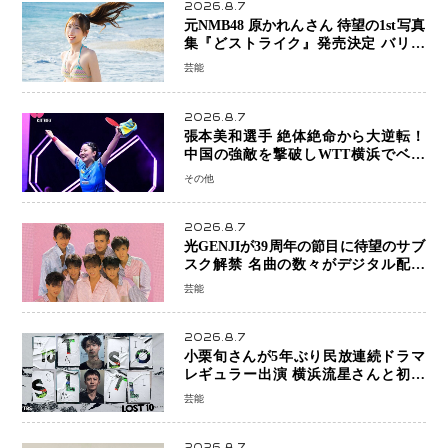
2026.8.7
元NMB48 原かれんさん 待望の1st写真
集『どストライク』発売決定 バリで
魅せる25歳の新境地
芸能
2026.8.7
張本美和選手 絶体絶命から大逆転！
中国の強敵を撃破しWTT横浜でベス
ト8進出
その他
2026.8.7
光GENJIが39周年の節目に待望のサブ
スク解禁 名曲の数々がデジタル配信
へ 40周年へ向け1年間で全作品を順次
芸能
公開
2026.8.7
小栗旬さんが5年ぶり民放連続ドラマ
レギュラー出演 横浜流星さんと初共
演『LOST10』で異色バディ結成
芸能
2026.8.7