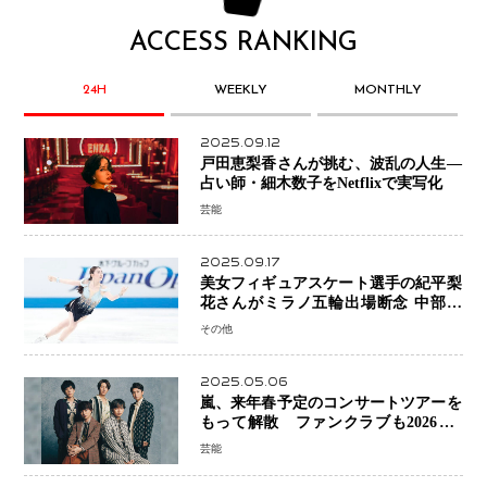
ACCESS RANKING
24H
WEEKLY
MONTHLY
2025.09.12
戸田恵梨香さんが挑む、波乱の人生―
占い師・細木数子をNetflixで実写化
芸能
2025.09.17
美女フィギュアスケート選手の紀平梨
花さんがミラノ五輪出場断念 中部選
手権欠場を発表「安全最優先の判断」
その他
2025.05.06
嵐、来年春予定のコンサートツアーを
もって解散 ファンクラブも2026年5
月末で活動終了
芸能