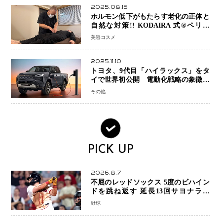
2025.08.15
ホルモン低下がもたらす老化の正体と
自然な対策!! KODAIRA 式®ペリネ
（骨盤底筋）ケア
美容コスメ
2025.11.10
トヨタ、9代目「ハイラックス」をタ
イで世界初公開 電動化戦略の象徴と
なるBEVモデルを初設定
その他
PICK UP
2026.8.7
不屈のレッドソックス 5度のビハイン
ドを跳ね返す 延長13回サヨナラ勝
ち 吉田正尚選手も2安打1打点で貢献 4
野球
得点以上は驚異の28連勝