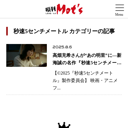
秒速5センチメートル カテゴリーの記事
2025.8.6
高畑充希さんが“あの明里”に―新
海誠の名作『秒速5センチメート
ル』実写化、衝撃のビジュアル第
【©️2025『秒速5センチメート
4弾が公開
ル』製作委員会】 映画・アニメ
フ...