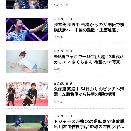
ビッチ ジョーンズカップで新たな挑
バスケット
戦
2026.8.9
張本美和選手 苦境からの大逆転で横
浜決勝へ 中国の難敵・王芸迪選手を
撃破「ここからまた行くぞ」兄・智和
その他
選手との兄妹Vにも期待
2026.8.9
SNS総フォロワー580万人超！Z世代の
カリスマ さくらさん 待望の1st写真集
が11月5日発売決定 沖縄で“今しか残
芸能
せない姿”を撮影
2026.8.9
久保建英選手 54日ぶりのピッチへ帰
還！左膝負傷から待望の実戦復帰
サッカー
2026.8.9
ドジャースが執念の逆転劇で連敗脱
出 山本由伸投手は107球の力投 大谷翔