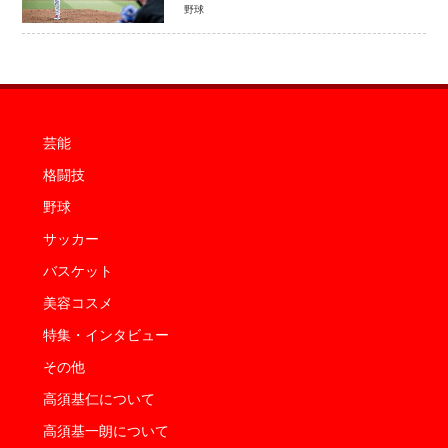
平選手が延長10回に勝利を呼び込む一
野球
打！
芸能
格闘技
野球
サッカー
バスケット
美容コスメ
特集・インタビュー
その他
高須基仁について
高須基一朗について