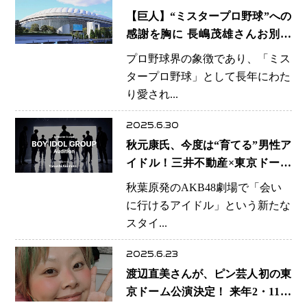
【巨人】“ミスタープロ野球”への
感謝を胸に 長嶋茂雄さんお別れ
の会、11月末に東京ドームで開催
プロ野球界の象徴であり、「ミス
へ 新たに「長嶋茂雄賞」創設構
タープロ野球」として長年にわた
想も浮上
り愛され...
2025.6.30
秋元康氏、今度は“育てる”男性ア
イドル！三井不動産×東京ドーム
とタッグで新たな劇場型プロジェ
秋葉原発のAKB48劇場で「会い
クト始動へ
に行けるアイドル」という新たな
スタイ...
2025.6.23
渡辺直美さんが、ピン芸人初の東
京ドーム公演決定！ 来年2・11に