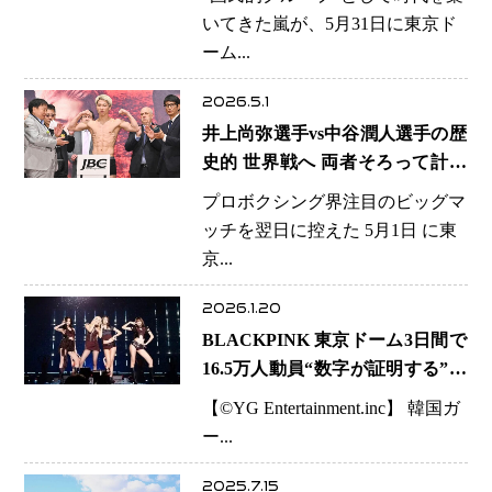
いてきた嵐が、5月31日に東京ド
ーム...
2026.5.1
井上尚弥選手vs中谷潤人選手の歴
史的 世界戦へ 両者そろって計量
一発クリア 東京ドーム決戦に万
プロボクシング界注目のビッグマ
全
ッチを翌日に控えた 5月1日 に東
京...
2026.1.20
BLACKPINK 東京ドーム3日間で
16.5万人動員“数字が証明する”世
界トップガールズグループの現在
【©️YG Entertainment.inc】 韓国ガ
地
ー...
2025.7.15