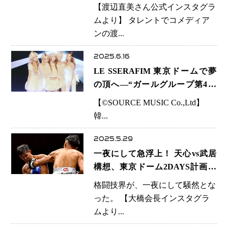
開催「夢が本当に叶ってしまっ
【渡辺直美さん公式インスタグラ
た」 芸歴20周年の節目に“大舞
ムより】 タレントでコメディア
台”
ンの渡...
2025.6.16
LE SSERAFIM 東京ドームで夢
の頂へ―“ガールグループ第4世
代”の象徴が刻む新たな金字塔
【©SOURCE MUSIC Co.,Ltd】
韓...
2025.5.29
一夜にして急浮上！ 天心vs武居
構想、東京ドーム2DAYS計画に
波乱の兆し
格闘技界が、一夜にして騒然とな
った。 【大橋会長インスタグラ
ムより...