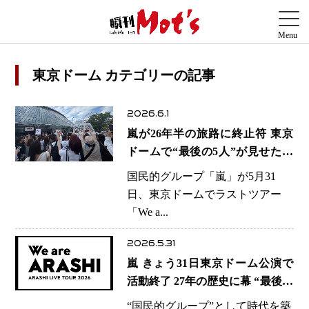
東京ドーム カテゴリーの記事
2026.6.1
嵐が26年半の旅路に終止符 東京
ドームで“最後の5人”が見せた涙
と笑顔
国民的グループ「嵐」が5月31
日、東京ドームでラストツアー
「We a...
2026.5.31
嵐 きょう31日東京ドーム公演で
活動終了 27年の歴史に幕 “最後の
5人”がファンへ感謝
“国民的グループ”として時代を築