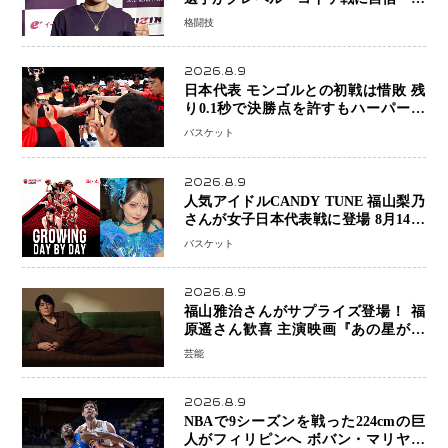
木真也と2カ月の寝技対策「引き込ま
格闘技
れても大丈夫」
2026.8.9
日本代表 モンゴルとの初戦は惜敗 残
り0.1秒で決勝点を許すもハーパージ
ュニア15得点 カーク18得点と存在感
バスケット
2026.8.9
人気アイドルCANDY TUNE 福山梨乃
さんが女子日本代表戦に登場 8月14日
「三井不動産カップ」でスペシャルゲ
バスケット
スト 大のバスケ好きとして魅力を発
信
2026.8.9
福山雅治さんがサプライズ登場！ 福
原遥さん歓喜 主演映画『あの星が降
る丘で、君とまた出会いたい。』舞台
芸能
あいさつ
2026.8.9
NBAで9シーズンを戦った224cmの巨
人がフィリピンへ ボバン・マリヤノ