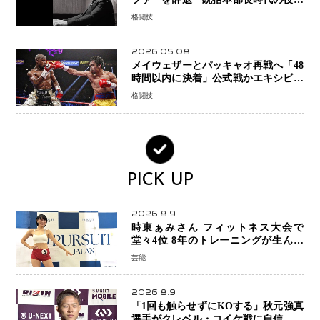
「すでに終えています」と明言
格闘技
2026.05.08
メイウェザーとパッキャオ再戦へ「48
時間以内に決着」公式戦かエキシビシ
ョンか混迷続く
格闘技
PICK UP
2026.8.9
時東ぁみさん フィットネス大会で
堂々4位 8年のトレーニングが生んだ
健康美「4位になってホッとしていま
芸能
す」
2026.8.9
「1回も触らせずにKOする」秋元強真
選手がクレベル・コイケ戦に自信 青