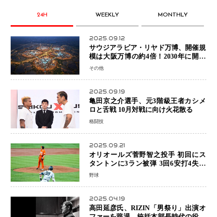
24H
WEEKLY
MONTHLY
2025.09.12
サウジアラビア・リヤド万博、開催規
模は大阪万博の約4倍！2030年に開幕
予定
その他
2025.09.19
亀田京之介選手、元3階級王者カシメ
ロと舌戦 10月対戦に向け火花散る
格闘技
2025.09.21
オリオールズ菅野智之投手 初回にス
タントンに3ラン被弾 3回6安打4失点
で降板
野球
2025.04.19
高田延彦氏、RIZIN「男祭り」出演オ
ファーを辞退 統括本部長時代の役目