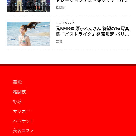
ドレーションテストをクリア「ONE
SAMURAI 2」決戦へ万全の準備整う
格闘技
2026.8.7
元NMB48 原かれんさん 待望の1st写真
集『どストライク』発売決定 バリで
魅せる25歳の新境地
芸能
芸能
格闘技
野球
サッカー
バスケット
美容コスメ