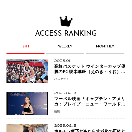
ACCESS RANKING
24H
WEEKLY
MONTHLY
2026.01.14
高校バスケット ウインターカップ優
勝のPG榎木璃旺（えのき・りお）が
プロの現場へ―。
バスケット
2025.02.18
マーベル映画『キャプテン・アメリ
カ：ブレイブ・ニュー・ワールド』
新ブラック・ウィドウ役のシラ・ハー
芸能
スとは！？
2025.08.15
ホルモン低下がもたらす老化の正体と