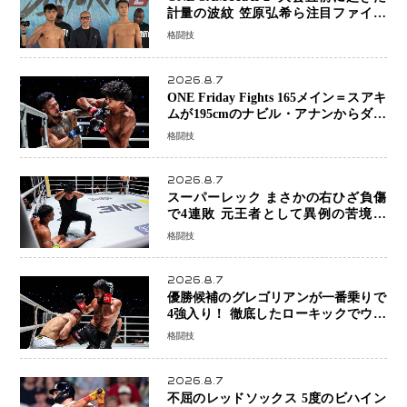
計量の波紋 笠原弘希ら注目ファイタ
ーは契約体重で決戦へ、山本歩夢と平
格闘技
山諒選手戦は中止に
2026.8.7
ONE Friday Fights 165メイン＝スアキ
ムが195cmのナビル・アナンからダウ
ン奪取！猛反撃を耐え抜き判定勝利、
格闘技
8連勝を達成
2026.8.7
スーパーレック まさかの右ひざ負傷
で4連敗 元王者として異例の苦境…
「アクシデント」でも消えない危険信
格闘技
号
2026.8.7
優勝候補のグレゴリアンが一番乗りで
4強入り！ 徹底したローキックでウス
ビャンを攻略、判定勝利
格闘技
2026.8.7
不屈のレッドソックス 5度のビハイン