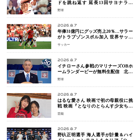
ドを跳ね返す 延長13回サヨナラ勝
ち 吉田正尚選手も2安打1打点で貢献 4
野球
得点以上は驚異の28連勝
2026.8.7
年俸31億円にグッズ売上20％…サラー
がトラブゾンスポル加入 世界サッカ
ーは「五大リーグ一強」から新時代へ
サッカー
2026.8.7
イチローさん参戦のマリナーズOBホ
ームランダービーが無料生配信 北米
ならではの“魅せる興行”に世界が注目
野球
2026.8.7
はるな愛さん 映画で初の母親役に挑
戦 映画『となりのとらんす少女ちゃ
ん』11月7日公開 未来の自分との対話
芸能
を描く注目作
2026.8.7
野杁正明選手 海人選手が計量＆ハイ