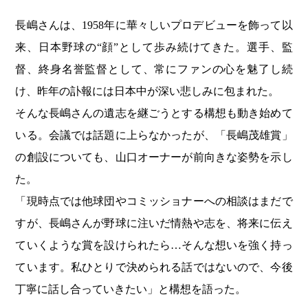
長嶋さんは、1958年に華々しいプロデビューを飾って以
来、日本野球の“顔”として歩み続けてきた。選手、監
督、終身名誉監督として、常にファンの心を魅了し続
け、昨年の訃報には日本中が深い悲しみに包まれた。
そんな長嶋さんの遺志を継ごうとする構想も動き始めて
いる。会議では話題に上らなかったが、「長嶋茂雄賞」
の創設についても、山口オーナーが前向きな姿勢を示し
た。
「現時点では他球団やコミッショナーへの相談はまだで
すが、長嶋さんが野球に注いだ情熱や志を、将来に伝え
ていくような賞を設けられたら…そんな想いを強く持っ
ています。私ひとりで決められる話ではないので、今後
丁寧に話し合っていきたい」と構想を語った。