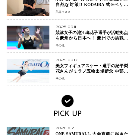
自然な対策!! KODAIRA 式®ペリネ
（骨盤底筋）ケア
美容コスメ
2025.09.11
競泳女子の池江璃花子選手が活動拠点
を豪州から日本へ！ 豪州での挑戦を
糧に、28年ロサンゼルス五輪へ再始動
その他
2025.09.17
美女フィギュアスケート選手の紀平梨
花さんがミラノ五輪出場断念 中部選
手権欠場を発表「安全最優先の判断」
その他
PICK UP
2026.8.7
ONE SAMURAI-2- 大会直前に起きた