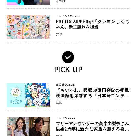
その他
2025.09.03
FRUITS ZIPPERが『クレヨンしんち
ゃん』新主題歌を担当
芸能
PICK UP
2026.8.8
『ちいかわ』興収50億円突破の衝撃
映画館を席巻する「日本発コンテン
ツ」の強さ スパイダーマン、モアナ
芸能
ら世界級作品と並ぶ存在感
2026.8.8
フリーアナウンサーの高木由梨奈さん
結婚2周年に新たな家族を迎える喜び
を報告 夫・岸田タツヤさんと連名