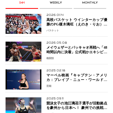
24H
WEEKLY
MONTHLY
2026.01.14
高校バスケット ウインターカップ優
勝のPG榎木璃旺（えのき・りお）が
プロの現場へ―。
バスケット
2026.05.08
メイウェザーとパッキャオ再戦へ「48
時間以内に決着」公式戦かエキシビシ
ョンか混迷続く
格闘技
2025.02.18
マーベル映画『キャプテン・アメリ
カ：ブレイブ・ニュー・ワールド』
新ブラック・ウィドウ役のシラ・ハー
芸能
スとは！？
2025.09.11
競泳女子の池江璃花子選手が活動拠点
を豪州から日本へ！ 豪州での挑戦を
糧に、28年ロサンゼルス五輪へ再始動