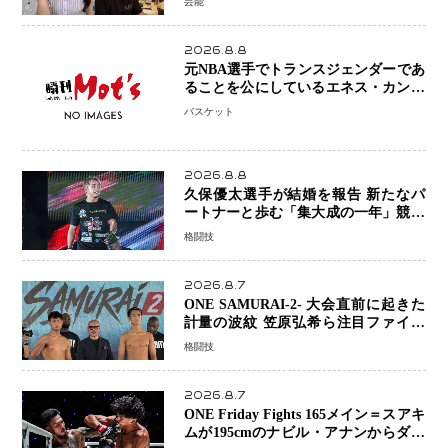
芸能
「夫婦ともに幸せに感じています」
2026.8.8
元NBA選手でトランスジェンダーであ
ることを公にしているエネス・カンタ
ーがWNBAドラフト参戦を表明「参加
バスケット
資格を満たしている」異例の挑戦、そ
の背景に女子スポーツを巡る議論
2026.8.8
久保優太選手が結婚を報告 新たなパ
ートナーと歩む「集大成の一年」競技
生活を支える存在に感謝
格闘技
2026.8.7
ONE SAMURAI-2- 大会直前に起きた
計量の波紋 笠原弘希ら注目ファイタ
ーは契約体重で決戦へ、山本歩夢と平
格闘技
山諒選手戦は中止に
2026.8.7
ONE Friday Fights 165メイン＝スアキ
ムが195cmのナビル・アナンからダウ