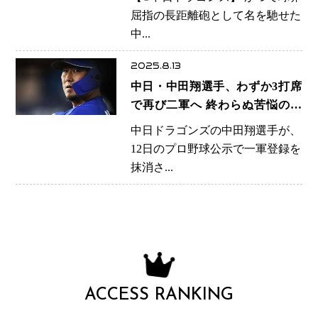
本塁打の豪打が静かに幕
屈指の長距離砲として名を馳せた
中...
2025.8.13
中日・中田翔選手、わずか3打席
で再び二軍へ 終わらぬ苦悩の連
鎖
中日ドラゴンズの中田翔選手が、
12日のプロ野球公示で一軍登録を
抹消さ...
ACCESS RANKING