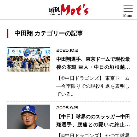
中田翔 カテゴリーの記事
2025.10.2
中田翔選手、東京ドームで現役最
後の花道 巨人・中日の垣根越え
ての胴上げにスタンド沸く
【©️中日ドラゴンズ】 東京ドーム
―今季限りでの現役引退を表明し
ている...
2025.8.15
【中日】球界ののスラッガー中田
翔選手、腰痛との闘いに終止符
満足なスイング叶わず…通算309
【©️中日ドラゴンズ】 かつて球界