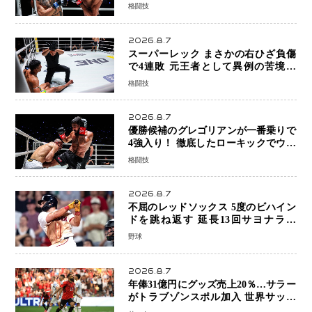
ン奪取！猛反撃を耐え抜き判定勝利、
格闘技
8連勝を達成
2026.8.7
スーパーレック まさかの右ひざ負傷
で4連敗 元王者として異例の苦境…
「アクシデント」でも消えない危険信
格闘技
号
2026.8.7
優勝候補のグレゴリアンが一番乗りで
4強入り！ 徹底したローキックでウス
ビャンを攻略、判定勝利
格闘技
2026.8.7
不屈のレッドソックス 5度のビハイン
ドを跳ね返す 延長13回サヨナラ勝
ち 吉田正尚選手も2安打1打点で貢献 4
野球
得点以上は驚異の28連勝
2026.8.7
年俸31億円にグッズ売上20％…サラー
がトラブゾンスポル加入 世界サッカ
ーは「五大リーグ一強」から新時代へ