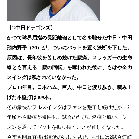
【©️中日ドラゴンズ】
かつて球界屈指の長距離砲として名を馳せた中日・中田
翔内野手（36）が、ついにバットを置く決断を下した。
原因は、長年彼を苦しめ続けた腰痛。スラッガーの生命
線とも言える「腰の回転」を奪われた彼に、もはや全力
スイングは残されていなかった。
プロ18年目。日本ハム、巨人、中日と渡り歩き、積み上
げた本塁打は309本。
その豪快なフルスイングはファンを魅了し続けたが、21
年頃から腰痛が慢性化。試合のたびに激痛と戦い、シー
ズンを通してバットを振り抜くことが難しくなった。
今季も開幕直後は復活の兆しを見せ、4月には2試合連続