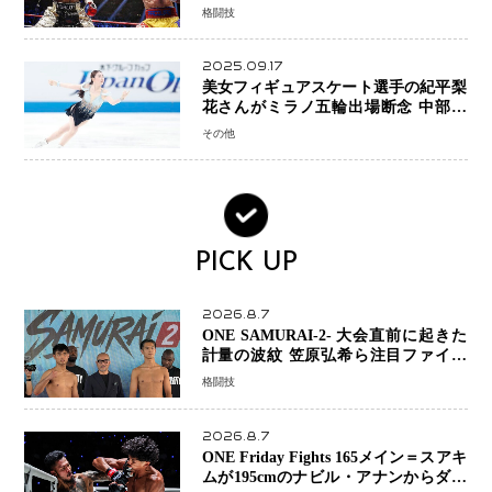
ョンか混迷続く
格闘技
2025.09.17
美女フィギュアスケート選手の紀平梨
花さんがミラノ五輪出場断念 中部選
手権欠場を発表「安全最優先の判断」
その他
PICK UP
2026.8.7
ONE SAMURAI-2- 大会直前に起きた
計量の波紋 笠原弘希ら注目ファイタ
ーは契約体重で決戦へ、山本歩夢と平
格闘技
山諒選手戦は中止に
2026.8.7
ONE Friday Fights 165メイン＝スアキ
ムが195cmのナビル・アナンからダウ