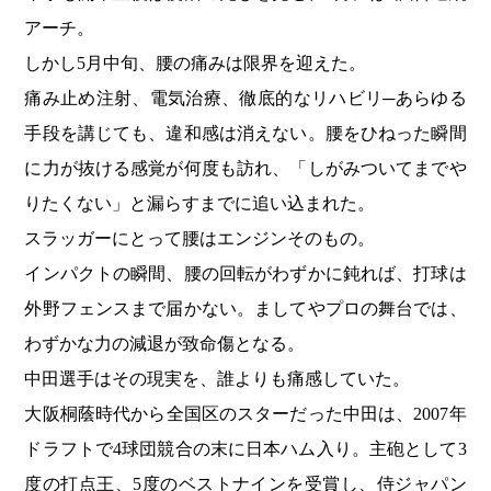
アーチ。
しかし5月中旬、腰の痛みは限界を迎えた。
痛み止め注射、電気治療、徹底的なリハビリ─あらゆる
手段を講じても、違和感は消えない。腰をひねった瞬間
に力が抜ける感覚が何度も訪れ、「しがみついてまでや
りたくない」と漏らすまでに追い込まれた。
スラッガーにとって腰はエンジンそのもの。
インパクトの瞬間、腰の回転がわずかに鈍れば、打球は
外野フェンスまで届かない。ましてやプロの舞台では、
わずかな力の減退が致命傷となる。
中田選手はその現実を、誰よりも痛感していた。
大阪桐蔭時代から全国区のスターだった中田は、2007年
ドラフトで4球団競合の末に日本ハム入り。主砲として3
度の打点王、5度のベストナインを受賞し、侍ジャパン