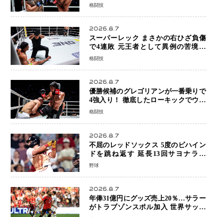
ン奪取！猛反撃を耐え抜き判定勝利、
格闘技
8連勝を達成
2026.8.7
スーパーレック まさかの右ひざ負傷
で4連敗 元王者として異例の苦境…
「アクシデント」でも消えない危険信
格闘技
号
2026.8.7
優勝候補のグレゴリアンが一番乗りで
4強入り！ 徹底したローキックでウス
ビャンを攻略、判定勝利
格闘技
2026.8.7
不屈のレッドソックス 5度のビハイン
ドを跳ね返す 延長13回サヨナラ勝
ち 吉田正尚選手も2安打1打点で貢献 4
野球
得点以上は驚異の28連勝
2026.8.7
年俸31億円にグッズ売上20％…サラー
がトラブゾンスポル加入 世界サッカ
ーは「五大リーグ一強」から新時代へ