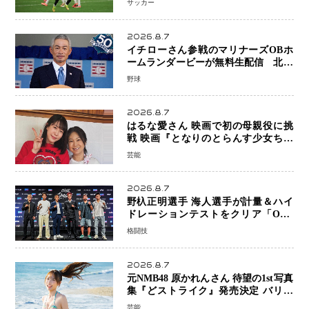
サッカー
2026.8.7
イチローさん参戦のマリナーズOBホ
ームランダービーが無料生配信 北米
ならではの“魅せる興行”に世界が注目
野球
2026.8.7
はるな愛さん 映画で初の母親役に挑
戦 映画『となりのとらんす少女ちゃ
ん』11月7日公開 未来の自分との対話
芸能
を描く注目作
2026.8.7
野杁正明選手 海人選手が計量＆ハイ
ドレーションテストをクリア「ONE
SAMURAI 2」決戦へ万全の準備整う
格闘技
2026.8.7
元NMB48 原かれんさん 待望の1st写真
集『どストライク』発売決定 バリで
魅せる25歳の新境地
芸能