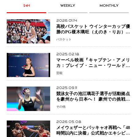
24H
WEEKLY
MONTHLY
2026.01.14
高校バスケット ウインターカップ優
勝のPG榎木璃旺（えのき・りお）が
プロの現場へ―。
バスケット
2025.02.18
マーベル映画『キャプテン・アメリ
カ：ブレイブ・ニュー・ワールド』
新ブラック・ウィドウ役のシラ・ハー
芸能
スとは！？
2025.09.11
競泳女子の池江璃花子選手が活動拠点
を豪州から日本へ！ 豪州での挑戦を
糧に、28年ロサンゼルス五輪へ再始動
その他
2026.05.08
メイウェザーとパッキャオ再戦へ「48
時間以内に決着」公式戦かエキシビシ