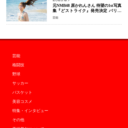
2026.8.7
元NMB48 原かれんさん 待望の1st写真
集『どストライク』発売決定 バリで
魅せる25歳の新境地
芸能
芸能
格闘技
野球
サッカー
バスケット
美容コスメ
特集・インタビュー
その他