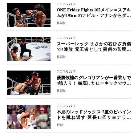
2026.8.7
ONE Friday Fights 165メイン＝スアキ
ムが195cmのナビル・アナンからダウ
ン奪取！猛反撃を耐え抜き判定勝利、
格闘技
8連勝を達成
2026.8.7
スーパーレック まさかの右ひざ負傷
で4連敗 元王者として異例の苦境…
「アクシデント」でも消えない危険信
格闘技
号
2026.8.7
優勝候補のグレゴリアンが一番乗りで
4強入り！ 徹底したローキックでウス
ビャンを攻略、判定勝利
格闘技
2026.8.7
不屈のレッドソックス 5度のビハイン
ドを跳ね返す 延長13回サヨナラ勝
ち 吉田正尚選手も2安打1打点で貢献 4
野球
得点以上は驚異の28連勝