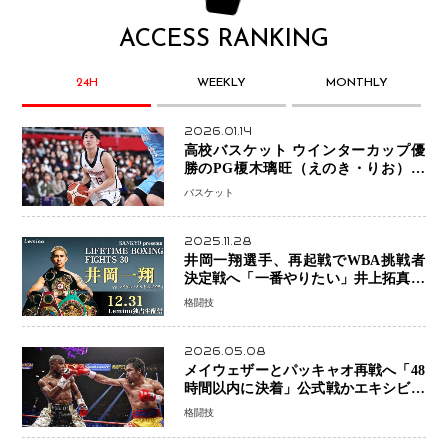
ACCESS RANKING
24H
WEEKLY
MONTHLY
2026.01.14
高校バスケット ウインターカップ優
勝のPG榎木璃旺（えのき・りお）が
プロの現場へ―。
バスケット
2025.11.28
井岡一翔選手、再起戦でWBA挑戦者
決定戦へ「一番やりたい」井上拓真選
手との戦いも視野に
格闘技
2026.05.08
メイウェザーとパッキャオ再戦へ「48
時間以内に決着」公式戦かエキシビシ
ョンか混迷続く
格闘技