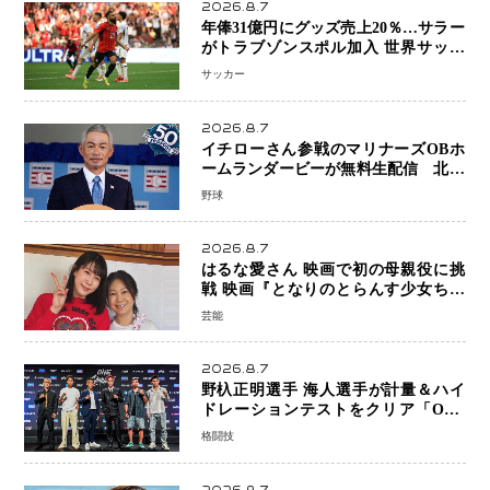
2026.8.7
年俸31億円にグッズ売上20％…サラー
がトラブゾンスポル加入 世界サッカ
ーは「五大リーグ一強」から新時代へ
サッカー
2026.8.7
イチローさん参戦のマリナーズOBホ
ームランダービーが無料生配信 北米
ならではの“魅せる興行”に世界が注目
野球
2026.8.7
はるな愛さん 映画で初の母親役に挑
戦 映画『となりのとらんす少女ちゃ
ん』11月7日公開 未来の自分との対話
芸能
を描く注目作
2026.8.7
野杁正明選手 海人選手が計量＆ハイ
ドレーションテストをクリア「ONE
SAMURAI 2」決戦へ万全の準備整う
格闘技