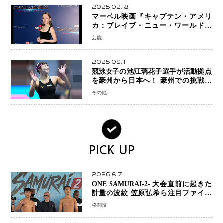
2025.02.18
マーベル映画『キャプテン・アメリ
カ：ブレイブ・ニュー・ワールド』
新ブラック・ウィドウ役のシラ・ハー
芸能
スとは！？
2025.09.11
競泳女子の池江璃花子選手が活動拠点
を豪州から日本へ！ 豪州での挑戦を
糧に、28年ロサンゼルス五輪へ再始動
その他
PICK UP
2026.8.7
ONE SAMURAI-2- 大会直前に起きた
計量の波紋 笠原弘希ら注目ファイタ
ーは契約体重で決戦へ、山本歩夢と平
格闘技
山諒選手戦は中止に