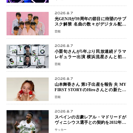
2026.8.7
光GENJIが39周年の節目に待望のサブ
スク解禁 名曲の数々がデジタル配信
へ 40周年へ向け1年間で全作品を順次
芸能
公開
2026.8.7
小栗旬さんが5年ぶり民放連続ドラマ
レギュラー出演 横浜流星さんと初共
演『LOST10』で異色バディ結成
芸能
2026.8.7
山本舞香さん 第1子出産を報告 夫 MY
FIRST STORYのHiroさんとの新たな
家族生活「母子ともに健康」
芸能
2026.8.7
スペインの古豪レアル・マドリードが
ヴィニシウス選手との契約を2032年ま
で延長 長期交渉が決着 年俸は約43億
サッカー