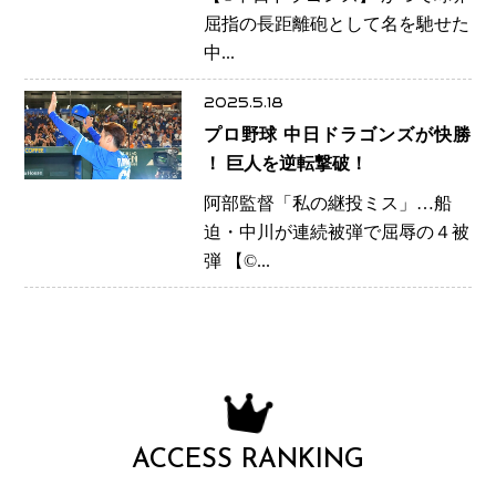
本塁打の豪打が静かに幕
屈指の長距離砲として名を馳せた
中...
2025.5.18
プロ野球 中日ドラゴンズが快勝
！ 巨人を逆転撃破！
阿部監督「私の継投ミス」…船
迫・中川が連続被弾で屈辱の４被
弾 【©...
ACCESS RANKING