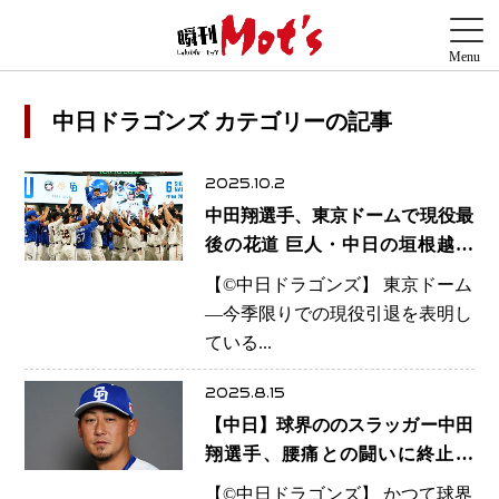
中日ドラゴンズ カテゴリーの記事
2025.10.2
中田翔選手、東京ドームで現役最
後の花道 巨人・中日の垣根越え
ての胴上げにスタンド沸く
【©️中日ドラゴンズ】 東京ドーム
―今季限りでの現役引退を表明し
ている...
2025.8.15
【中日】球界ののスラッガー中田
翔選手、腰痛との闘いに終止符
満足なスイング叶わず…通算309
【©️中日ドラゴンズ】 かつて球界