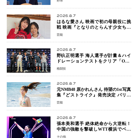
野球
2026.8.7
はるな愛さん 映画で初の母親役に挑
戦 映画『となりのとらんす少女ちゃ
ん』11月7日公開 未来の自分との対話
芸能
を描く注目作
2026.8.7
野杁正明選手 海人選手が計量＆ハイ
ドレーションテストをクリア「ONE
SAMURAI 2」決戦へ万全の準備整う
格闘技
2026.8.7
元NMB48 原かれんさん 待望の1st写真
集『どストライク』発売決定 バリで
魅せる25歳の新境地
芸能
2026.8.7
張本美和選手 絶体絶命から大逆転！
中国の強敵を撃破しWTT横浜でベス
ト8進出
その他