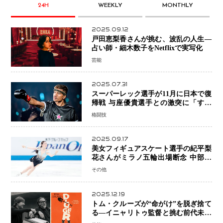
24H
WEEKLY
MONTHLY
2025.09.12
戸田恵梨香さんが挑む、波乱の人生―
占い師・細木数子をNetflixで実写化
芸能
2025.07.31
スーパーレック選手が11月に日本で復
帰戦 与座優貴選手との激突に「すべ
ての技術を見せたい」
格闘技
2025.09.17
美女フィギュアスケート選手の紀平梨
花さんがミラノ五輪出場断念 中部選
手権欠場を発表「安全最優先の判断」
その他
2025.12.19
トム・クルーズが“命がけ”を脱ぎ捨て
る―イニャリトゥ監督と挑む前代未聞
の大惨事コメディ「DIGGER ディガ