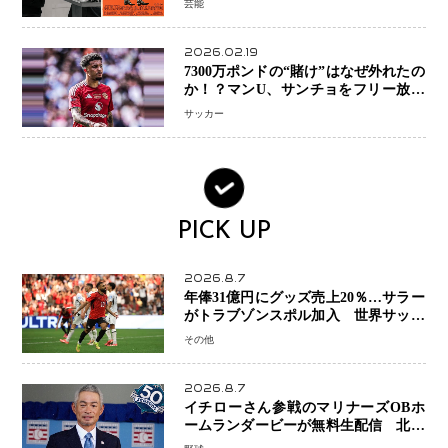
芸能
ー」始動
2026.02.19
7300万ポンドの“賭け”はなぜ外れたの
か！？マンU、サンチョをフリー放出
へ・・・補強戦略の転換点に
サッカー
PICK UP
2026.8.7
年俸31億円にグッズ売上20％…サラー
がトラブゾンスポル加入 世界サッカ
ーは「五大リーグ一強」から新時代へ
その他
2026.8.7
イチローさん参戦のマリナーズOBホ
ームランダービーが無料生配信 北米
ならではの“魅せる興行”に世界が注目