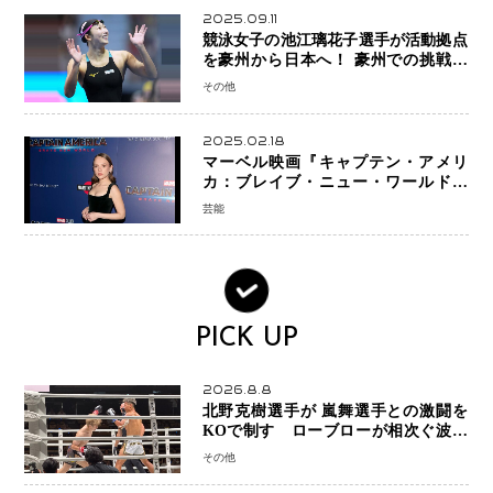
2025.09.11
競泳女子の池江璃花子選手が活動拠点
を豪州から日本へ！ 豪州での挑戦を
糧に、28年ロサンゼルス五輪へ再始動
その他
2025.02.18
マーベル映画『キャプテン・アメリ
カ：ブレイブ・ニュー・ワールド』
新ブラック・ウィドウ役のシラ・ハー
芸能
スとは！？
PICK UP
2026.8.8
北野克樹選手が 嵐舞選手との激闘を
KOで制す ローブローが相次ぐ波乱
の展開…涙の勝利「生まれてくる娘の
その他
ために750万円を使いたい」