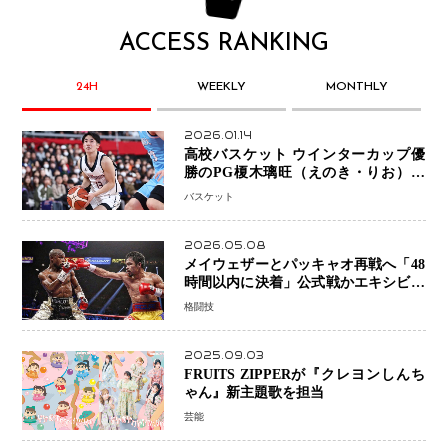
ACCESS RANKING
24H
WEEKLY
MONTHLY
2026.01.14
高校バスケット ウインターカップ優
勝のPG榎木璃旺（えのき・りお）が
プロの現場へ―。
バスケット
2026.05.08
メイウェザーとパッキャオ再戦へ「48
時間以内に決着」公式戦かエキシビシ
ョンか混迷続く
格闘技
2025.09.03
FRUITS ZIPPERが『クレヨンしんち
ゃん』新主題歌を担当
芸能