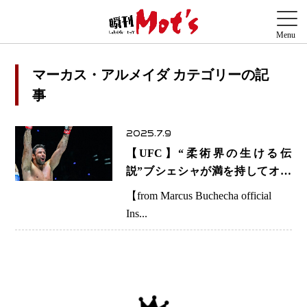
マーカス・アルメイダ カテゴリーの記
事
2025.7.9
【UFC】“柔術界の生ける伝
説”ブシェシャが満を持してオク
タゴンへ！ 元ONE王者デ・リ
【from Marcus Buchecha official
ダーとの“異端の競演”がアブダビ
Ins...
で実現＝7.26 UFCファイトナイ
ト