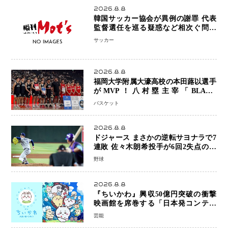
2026.8.8
韓国サッカー協会が異例の謝罪 代表
監督選任を巡る疑惑など相次ぐ問題
「組織の刷新」誓う
サッカー
2026.8.8
福岡大学附属大濠高校の本田蕗以選手
がMVP！八村塁主宰「BLACK
SAMURAI SUMMIT 2026」で存在
バスケット
感 NBAへの夢へ大きな一歩「自信に
なった」
2026.8.8
ドジャース まさかの逆転サヨナラで7
連敗 佐々木朗希投手が6回2失点の力
投も勝利届かず、大谷翔平は好機で悔
野球
しい併殺打
2026.8.8
『ちいかわ』興収50億円突破の衝撃
映画館を席巻する「日本発コンテン
ツ」の強さ スパイダーマン、モアナ
芸能
ら世界級作品と並ぶ存在感