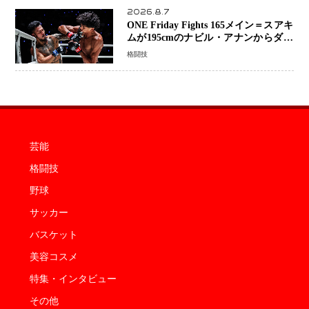
2026.8.7
ONE Friday Fights 165メイン＝スアキ
ムが195cmのナビル・アナンからダウ
ン奪取！猛反撃を耐え抜き判定勝利、
格闘技
8連勝を達成
芸能
格闘技
野球
サッカー
バスケット
美容コスメ
特集・インタビュー
その他