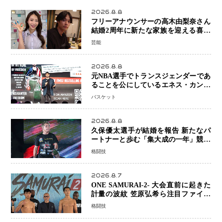
2026.8.8
フリーアナウンサーの高木由梨奈さん
結婚2周年に新たな家族を迎える喜び
を報告 夫・岸田タツヤさんと連名
芸能
「夫婦ともに幸せに感じています」
2026.8.8
元NBA選手でトランスジェンダーであ
ることを公にしているエネス・カンタ
ーがWNBAドラフト参戦を表明「参加
バスケット
資格を満たしている」異例の挑戦、そ
の背景に女子スポーツを巡る議論
2026.8.8
久保優太選手が結婚を報告 新たなパ
ートナーと歩む「集大成の一年」競技
生活を支える存在に感謝
格闘技
2026.8.7
ONE SAMURAI-2- 大会直前に起きた
計量の波紋 笠原弘希ら注目ファイタ
ーは契約体重で決戦へ、山本歩夢と平
格闘技
山諒選手戦は中止に