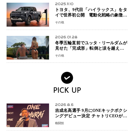
2025.11.10
トヨタ、9代目「ハイラックス」をタ
イで世界初公開 電動化戦略の象徴と
なるBEVモデルを初設定
その他
2026.01.28
冬季五輪直前でユッタ・リールダムが
見せた「完成形」転倒と涙を越えて─
ミラノで金を狙うオランダ女王の現在
その他
地
PICK UP
2026.8.6
吉成名高選手 9月にONEキックボクシ
ングデビュー決定 チャトリCEOがサ
プライズ発表 2カ月連続参戦へ
格闘技