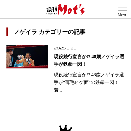
ノゲイラ カテゴリーの記事
2025.5.20
現役続行宣言か!? 48歳ノゲイラ選
手が鉄拳一閃！
現役続行宣言か!? 48歳ノゲイラ選
手が“薄毛ヒゲ面”の鉄拳一閃！
若...