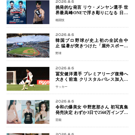
2026.8.6
挑発的な発言 リウ・メンヤン選手 世
界最高峰ONEで浮き彫りになる 日本
キックボクシングが直面する“技術
格闘技
戦”の現在地
2026.8.6
韓国プロ野球が史上初の全試合中
止 猛暑が突きつけた「屋外スポーツ
の限界」 日本発のドーム型施設時代
野球
へ
2026.8.6
冨安健洋選手 プレミアリーグ復帰へ
大きく前進 クリスタルパレス加入目
前 メディカルチェックも通過
サッカー
2026.8.6
令和の爆美女 中野恵那さん 初写真集
発売決定 わずか3日で2560万インプレ
ッションを記録した話題の美貌を凝縮
芸能
2026.8.6