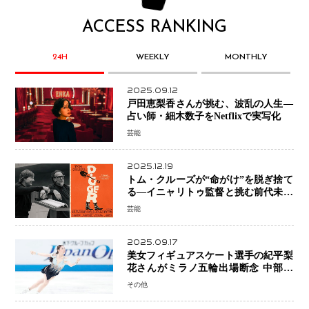
ACCESS RANKING
24H
WEEKLY
MONTHLY
2025.09.12
戸田恵梨香さんが挑む、波乱の人生―
占い師・細木数子をNetflixで実写化
芸能
2025.12.19
トム・クルーズが“命がけ”を脱ぎ捨て
る―イニャリトゥ監督と挑む前代未聞
の大惨事コメディ「DIGGER ディガ
芸能
ー」始動
2025.09.17
美女フィギュアスケート選手の紀平梨
花さんがミラノ五輪出場断念 中部選
手権欠場を発表「安全最優先の判断」
その他