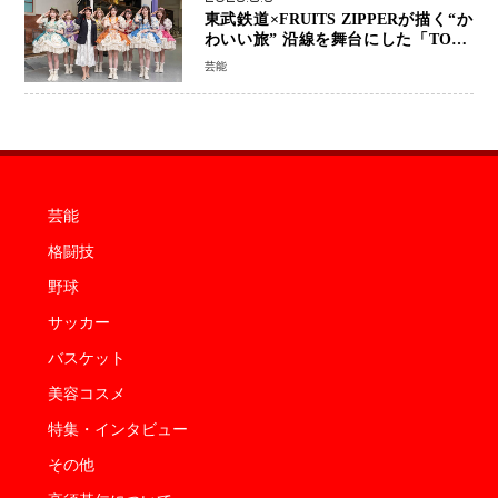
東武鉄道×FRUITS ZIPPERが描く“か
わいい旅” 沿線を舞台にした「TOBU
KAWAII PROJECT」が開幕
芸能
芸能
格闘技
野球
サッカー
バスケット
美容コスメ
特集・インタビュー
その他