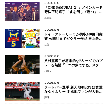
2026.8.6
『ONE SAMURAI-２- 』メインカード
野杁正明選手「彼を倒して勝つ」 リ
ウ・メンヤンとの因縁に決着へ 再起
格闘技
を懸けたONEフェザー級トーナメント
初戦
2026.8.6
トイ・ストーリー５が興収100億円突
破 公開34日でピクサー作品 史上最速
日本歴代シリーズ最高更新も目前
芸能
2026.8.6
八村塁選手が将来的なBリーグでのプ
レーを熱望「一つの夢ですね」スター
帰還がリーグ価値を押し上げる可能性
バスケット
2026.8.6
ヌートバー選手 新天地初安打は貴重
なタイムリー 本拠地ファンが大歓声
笑顔で歓喜
野球