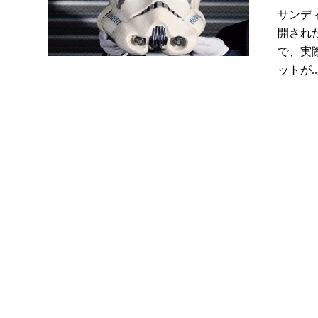
サンデ
開され
で、実
ットが.