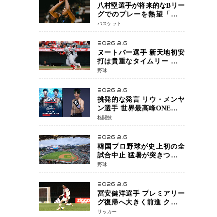
八村塁選手が将来的なBリー
グでのプレーを熱望「一つ
の夢ですね」スター帰還が
バスケット
リーグ価値を押し上げる可
能性
2026.8.6
ヌートバー選手 新天地初安
打は貴重なタイムリー 本拠
地ファンが大歓声 笑顔で歓
野球
喜
2026.8.6
挑発的な発言 リウ・メンヤ
ン選手 世界最高峰ONEで浮
き彫りになる 日本キックボ
格闘技
クシングが直面する“技術
戦”の現在地
2026.8.6
韓国プロ野球が史上初の全
試合中止 猛暑が突きつけた
「屋外スポーツの限界」 日
野球
本発のドーム型施設時代へ
2026.8.6
冨安健洋選手 プレミアリー
グ復帰へ大きく前進 クリス
タルパレス加入目前 メディ
サッカー