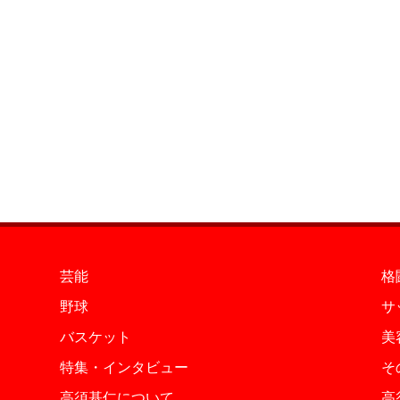
芸能
格
野球
サ
バスケット
美
特集・インタビュー
そ
高須基仁について
高