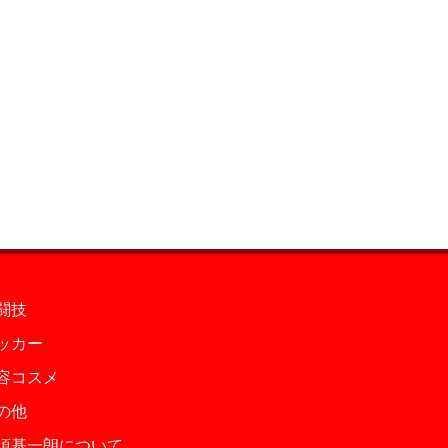
闘技
ッカー
容コスメ
の他
須基一朗について