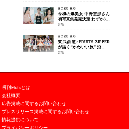
カルチェックも通過
2026.8.6
令和の爆美女 中野恵那さん
初写真集発売決定 わずか3日
で2560万インプレッション
芸能
を記録した話題の美貌を凝
縮
2026.8.6
東武鉄道×FRUITS ZIPPER
が描く“かわいい旅” 沿線を
舞台にした「TOBU KAWAII
芸能
PROJECT」が開幕
瞬刊Mot'sとは
会社概要
広告掲載に関するお問い合わせ
プレスリリース掲載に関するお問い合わせ
情報提供について
プライバシーポリシー