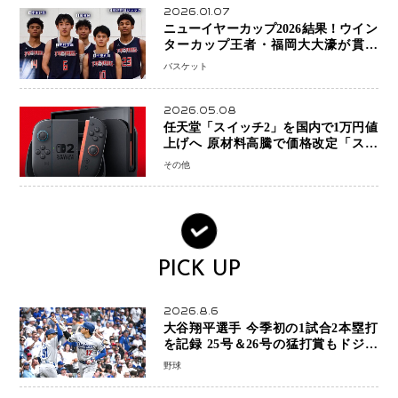
2026.01.07
ニューイヤーカップ2026結果！ウイン
ターカップ王者・福岡大大濠が貫禄
V！ 東山は“背番号継承”で新たな物語
バスケット
を刻む
2026.05.08
任天堂「スイッチ2」を国内で1万円値
上げへ 原材料高騰で価格改定「スイ
ッチオンライン」も引き上げ
その他
PICK UP
2026.8.6
大谷翔平選手 今季初の1試合2本塁打
を記録 25号＆26号の猛打賞もドジャ
ースは今季ワーストの6連敗
野球