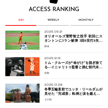
ACCESS RANKING
24H
WEEKLY
MONTHLY
2025.09.21
オリオールズ菅野智之投手 初回にス
タントンに3ラン被弾 3回6安打4失点
で降板
野球
2025.12.19
トム・クルーズが“命がけ”を脱ぎ捨て
る―イニャリトゥ監督と挑む前代未聞
の大惨事コメディ「DIGGER ディガ
芸能
ー」始動
2026.01.28
冬季五輪直前でユッタ・リールダムが
見せた「完成形」転倒と涙を越えて─
ミラノで金を狙うオランダ女王の現在
その他
地