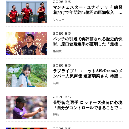
2026.8.5
マンチェスター・ユナイテッド 練習
着だけで年間約42億円の巨額収入 世
界最高額級スポンサー契約が示すサッ
サッカー
カーの圧倒的な価値
2026.8.5
ペッチの引退で再評価される歴史的快
挙…原口健飛選手が証明した「最後に
勝ち切る力」
格闘技
2026.8.5
ラブライブ！ ユニットAiScReamのメ
ンバー人気声優 遠藤璃菜さん 待望の
1st写真集が10月6日発売決定！ 沖縄ロ
芸能
ケで魅せる等身大の姿から大人びた表
情まで収録
2026.8.5
菅野智之選手 ロッキーズ残留に心境
「自分がコントロールできることでは
ない」 トレード報道にも冷静な姿勢
野球
2026.8.5