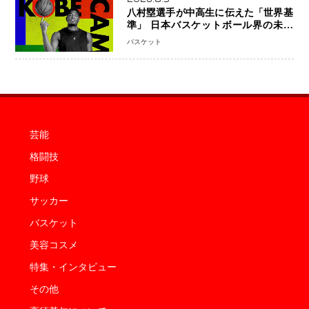
八村塁選手が中高生に伝えた「世界基
準」 日本バスケットボール界の未来
を変える“練習の質”という哲学
バスケット
芸能
格闘技
野球
サッカー
バスケット
美容コスメ
特集・インタビュー
その他