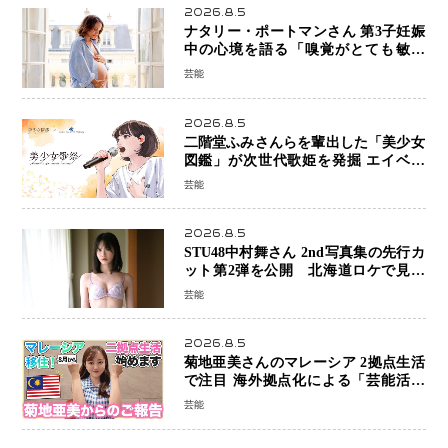
2026.8.5
ナタリー・ポートマンさん 第3子妊娠
中の心境を語る「嗅覚がとても敏感
に」マタニティフォトも公開
芸能
2026.8.5
二階堂ふみさんらを輩出した「美少女
図鑑」が次世代歌姫を発掘 エイベッ
クスと「美少女歌祭2026」開催決定
芸能
福岡審査を初導入で全国規模へ
2026.8.5
STU48中村舞さん 2nd写真集の先行カ
ット第2弾を公開 北海道ロケで見せ
た“大人の魅力”と新たな挑戦
芸能
2026.8.5
菊地亜美さんのマレーシア 2拠点生活
で注目 海外拠点化による「芸能活動
と税務」の関係とは
芸能