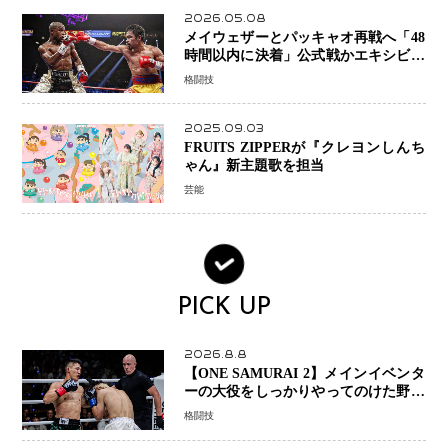
2026.05.08
メイウェザーとパッキャオ再戦へ「48
時間以内に決着」公式戦かエキシビシ
ョンか混迷続く
格闘技
2025.09.03
FRUITS ZIPPERが『クレヨンしんち
ゃん』新主題歌を担当
芸能
PICK UP
2026.8.8
【ONE SAMURAI 2】メインイベンタ
ーの大役をしっかりやってのけた野杁
正明が衝撃のリベンジ！ リウ・メン
格闘技
ヤンを1R・2分59秒KO、左カウンタ
ーで完全決着