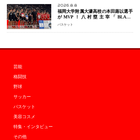
2026.8.8
福岡大学附属大濠高校の本田蕗以選手
がMVP！八村塁主宰「BLACK
SAMURAI SUMMIT 2026」で存在
バスケット
感 NBAへの夢へ大きな一歩「自信に
なった」
芸能
格闘技
野球
サッカー
バスケット
美容コスメ
特集・インタビュー
その他