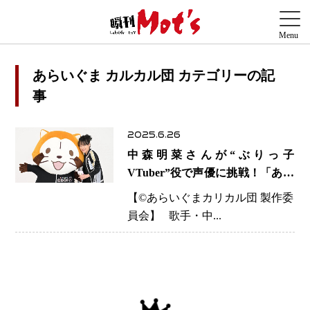
あらいぐま カルカル団 カテゴリーの記
事
2025.6.26
中森明菜さんが“ぶりっ子
VTuber”役で声優に挑戦！「あら
いぐま カルカル団」で意外な一
【©️あらいぐまカリカル団 製作委
面を披露
員会】 歌手・中...