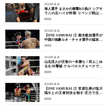
2026.8.8
海人選手 まさかの衝撃KO負け シアサ
ラニの左ハイが炸裂 リベンジ戦は一
瞬で決着
格闘技
2026.8.8
【ONE SAMURAI 2】都木航佑選手が
中国の強豪ルオ・チャオ選手の猛攻を
受けながらも的確な攻撃で応戦 最後
格闘技
まで打ち合うも判定でチャオに軍配
2026.8.8
山北渓人が圧巻の一本勝ち！田上こゆ
るを1R撃破 ケルベロスチョークで存
在感を示す
格闘技
2026.8.8
【ONE SAMURAI 2】笠原弘希が塩川
琉斗との王者対決を制す 圧力で主導
権を握り判定勝利
格闘技