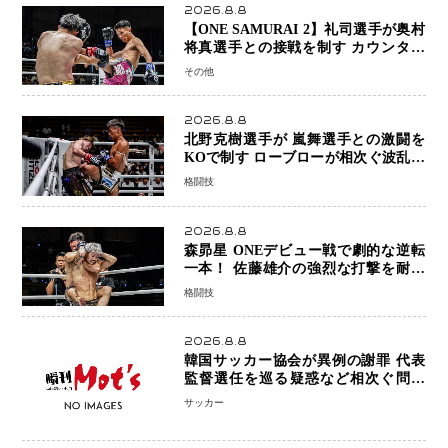
2026.8.8
【ONE SAMURAI 2】礼司選手が奥村
将真選手との接戦を制す カウンター
と正確な打撃で判定勝利
その他
2026.8.8
北野克樹選手が 嵐舞選手との激闘を
KOで制す ローブローが相次ぐ波乱の
展開…涙の勝利「生まれてくる娘のた
格闘技
めに750万円を使いたい」
2026.8.8
森昴星 ONEデビュー戦で劇的な逆転
一本！ 佐藤雄介の強烈な打撃を耐え
抜き、リアネイキッドチョークで勝利
格闘技
2026.8.8
韓国サッカー協会が異例の謝罪 代表
監督選任を巡る疑惑など相次ぐ問題
「組織の刷新」誓う
サッカー