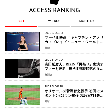
ACCESS RANKING
24H
WEEKLY
MONTHLY
2025.02.18
マーベル映画『キャプテン・アメリ
カ：ブレイブ・ニュー・ワールド』
新ブラック・ウィドウ役のシラ・ハー
芸能
スとは！？
2025.04.19
高田延彦氏、RIZIN「男祭り」出演オ
ファーを辞退 統括本部長時代の役目
「すでに終えています」と明言
格闘技
2025.09.21
オリオールズ菅野智之投手 初回にス
タントンに3ラン被弾 3回6安打4失点
で降板
野球