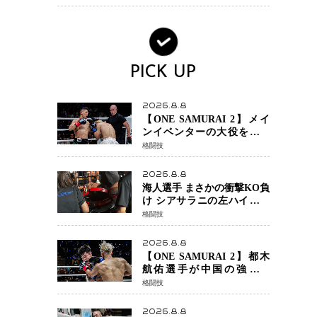
ンか混迷続く
PICK UP
2026.8.8
【ONE SAMURAI 2】メイ
ンイベンターの大役をしっ
かりやってのけた野杁正明
格闘技
が衝撃のリベンジ！ リ
ウ・メンヤンを1R・2分59秒
2026.8.8
KO、左カウンターで完全決
海人選手 まさかの衝撃KO負
着
け シアサラニの左ハイが炸
裂 リベンジ戦は一瞬で決着
格闘技
2026.8.8
【ONE SAMURAI 2】都木
航佑選手が中国の強豪ル
オ・チャオ選手の猛攻を受
格闘技
けながらも的確な攻撃で応
戦 最後まで打ち合うも判
2026.8.8