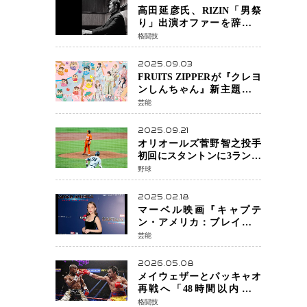
高田延彦氏、RIZIN「男祭
り」出演オファーを辞退
統括本部長時代の役目「す
格闘技
でに終えています」と明言
2025.09.03
FRUITS ZIPPERが『クレヨ
ンしんちゃん』新主題歌を
担当
芸能
2025.09.21
オリオールズ菅野智之投手
初回にスタントンに3ラン被
弾 3回6安打4失点で降板
野球
2025.02.18
マーベル映画『キャプテ
ン・アメリカ：ブレイブ・
ニュー・ワールド』 新ブラ
芸能
ック・ウィドウ役のシラ・
ハースとは！？
2026.05.08
メイウェザーとパッキャオ
再戦へ「48時間以内に決
着」公式戦かエキシビショ
格闘技