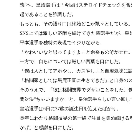
惑”へ。皇治選手は「今回はステロイドチェックを
起であることを強調した。
もっとも、その語り口は終始どこか飄々としている
SNS上では激しい応酬を続けてきた両選手だが、皇
平本選手を独特の表現でイジりながら、
「かわいいなと思ってますよ」と余裕ものぞかせた
一方で、自らについては厳しい言葉も口にした。
「僕は人としてアホやし、カスやし」と自虐気味に
「格闘家としては馬鹿正直に生きてきた」と自身の
そのうえで、「彼は格闘技界でダサいことをした。
間対決”ちゃいますか」と、皇治選手らしい言い回し
皇治選手は6日に37歳の誕生日を迎えたばかり。
長年にわたり格闘技界の第一線で注目を集め続ける
かげ」と感謝を口にした。