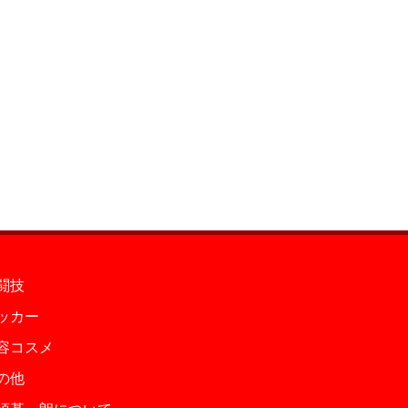
闘技
ッカー
容コスメ
の他