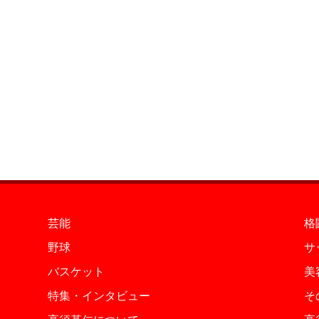
芸能
格
野球
サ
バスケット
美
特集・インタビュー
そ