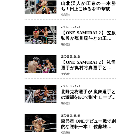
定でチャオに軍配
山北渓人が圧巻の一本勝
ち！田上こゆるを1R撃破 ケ
ルベロスチョークで存在感
格闘技
を示す
2026.8.8
【ONE SAMURAI 2】笠原
弘希が塩川琉斗との王者対
決を制す 圧力で主導権を握
格闘技
り判定勝利
2026.8.8
【ONE SAMURAI 2】礼司
選手が奥村将真選手との接
戦を制す カウンターと正確
その他
な打撃で判定勝利
2026.8.8
北野克樹選手が 嵐舞選手と
の激闘をKOで制す ローブロ
ーが相次ぐ波乱の展開…涙
格闘技
の勝利「生まれてくる娘の
ために750万円を使いたい」
2026.8.8
森昴星 ONEデビュー戦で劇
的な逆転一本！ 佐藤雄介の
強烈な打撃を耐え抜き、リ
格闘技