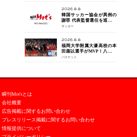
アネイキッドチョークで勝
利
2026.8.8
韓国サッカー協会が異例の
謝罪 代表監督選任を巡る疑
惑など相次ぐ問題「組織の
サッカー
刷新」誓う
2026.8.8
福岡大学附属大濠高校の本
田蕗以選手がMVP！八村塁
主宰「BLACK SAMURAI
バスケット
SUMMIT 2026」で存在感
NBAへの夢へ大きな一歩
「自信になった」
瞬刊Mot'sとは
会社概要
広告掲載に関するお問い合わせ
プレスリリース掲載に関するお問い合わせ
情報提供について
プライバシーポリシー