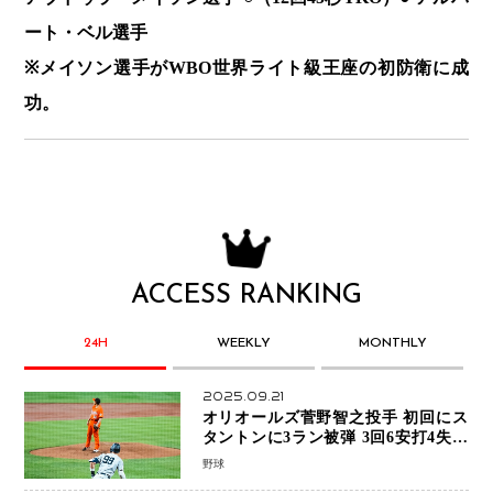
ート・ベル選手
※メイソン選手がWBO世界ライト級王座の初防衛に成
功。
ACCESS RANKING
24H
WEEKLY
MONTHLY
2025.09.21
オリオールズ菅野智之投手 初回にス
タントンに3ラン被弾 3回6安打4失点
で降板
野球