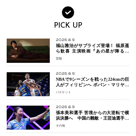
PICK UP
2026.8.9
福山雅治がサプライズ登場！ 福原遥
ら歓喜 主演映画『あの星が降る丘
で、君とまた出会いたい。』舞台あい
芸能
さつで大歓声
2026.8.9
NBAで9シーズンを戦った224cmの巨
人がフィリピンへ ボバン・マリヤノ
ビッチ ジョーンズカップで新たな挑
バスケット
戦
2026.8.9
張本美和選手 苦境からの大逆転で横
浜決勝へ 中国の難敵・王芸迪選手を
撃破「ここからまた行くぞ」兄・智和
その他
選手との兄妹Vにも期待