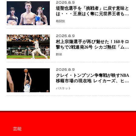
2026.8.9
堤聖也選手を「挑戦者」に戻す意味と
は・・・王座はく奪に元世界王者も疑
問符 見たいのは井上拓真選手、那須
格闘技
川天心選手との交錯
2026.8.9
村上宗隆選手が再び魅せた！160キロ
撃ちで2戦連発26号 シカゴ熱狂「ムネ
はスターだ」米ファンの人気も急上昇
野球
2026.8.9
クレイ・トンプソン争奪戦が映すNBA
移籍市場の現在地 レイカーズ、ヒー
トが注目する36歳の名シューターをマ
バスケット
ーベリックスが簡単に手放せない理由
芸能