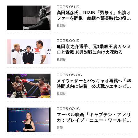
2025.04.19
高田延彦氏、RIZIN「男祭り」出演オ
ファーを辞退 統括本部長時代の役目
「すでに終えています」と明言
格闘技
2025.09.19
亀田京之介選手、元3階級王者カシメ
ロと舌戦 10月対戦に向け火花散る
格闘技
2026.05.08
メイウェザーとパッキャオ再戦へ「48
時間以内に決着」公式戦かエキシビシ
ョンか混迷続く
格闘技
2025.02.18
マーベル映画『キャプテン・アメリ
カ：ブレイブ・ニュー・ワールド』
新ブラック・ウィドウ役のシラ・ハー
芸能
スとは！？