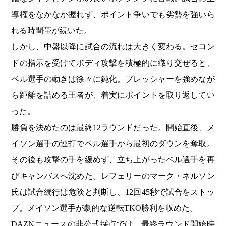
導権をなかなか握れず、ポイント争いでも劣勢を強いら
れる時間帯が続いた。
しかし、中盤以降に試合の流れは大きく変わる。セコン
ドの指示を受けてボディ攻撃を積極的に織り交ぜると、
ベル選手の動きは徐々に鈍化。プレッシャーを強めなが
ら距離を詰める王者が、着実にポイントを取り返してい
った。
勝負を決めたのは最終12ラウンドだった。開始直後、メ
イソン選手の連打でベル選手から最初のダウンを奪取。
その後も攻撃の手を緩めず、立ち上がったベル選手を再
びキャンバスへ沈めた。レフェリーのマーク・ネルソン
氏は試合続行は危険と判断し、12回45秒で試合をストッ
プ。メイソン選手が劇的な逆転TKO勝利を収めた。
DAZNニュースの非公式採点では、最終ラウンド開始時