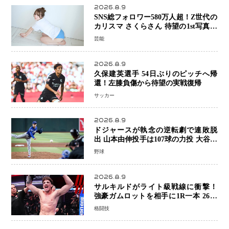
2026.8.9
SNS総フォロワー580万人超！Z世代の
カリスマ さくらさん 待望の1st写真集
が11月5日発売決定 沖縄で“今しか残
芸能
せない姿”を撮影
2026.8.9
久保建英選手 54日ぶりのピッチへ帰
還！左膝負傷から待望の実戦復帰
サッカー
2026.8.9
ドジャースが執念の逆転劇で連敗脱
出 山本由伸投手は107球の力投 大谷翔
平選手が延長10回に勝利を呼び込む一
野球
打！
2026.8.9
サルキルドがライト級戦線に衝撃！
強豪ガムロットを相手に1R一本 26歳
の豪州の新星が「トップ戦線」へ名乗
格闘技
り