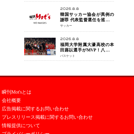
アネイキッドチョークで勝
利
2026.8.8
韓国サッカー協会が異例の
謝罪 代表監督選任を巡る疑
惑など相次ぐ問題「組織の
サッカー
刷新」誓う
2026.8.8
福岡大学附属大濠高校の本
田蕗以選手がMVP！八村塁
主宰「BLACK SAMURAI
バスケット
SUMMIT 2026」で存在感
NBAへの夢へ大きな一歩
「自信になった」
瞬刊Mot'sとは
会社概要
広告掲載に関するお問い合わせ
プレスリリース掲載に関するお問い合わせ
情報提供について
プライバシーポリシー