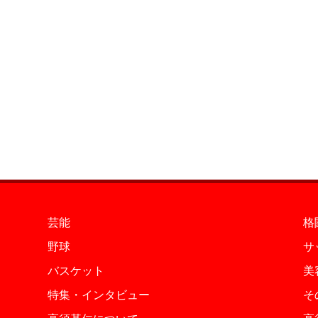
芸能
格
野球
サ
バスケット
美
特集・インタビュー
そ