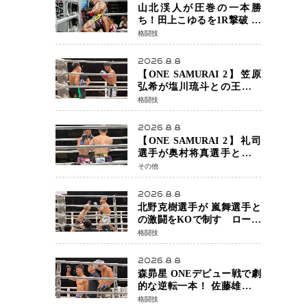
定でチャオに軍配
山北渓人が圧巻の一本勝
ち！田上こゆるを1R撃破 ケ
ルベロスチョークで存在感
格闘技
を示す
2026.8.8
【ONE SAMURAI 2】笠原
弘希が塩川琉斗との王者対
決を制す 圧力で主導権を握
格闘技
り判定勝利
2026.8.8
【ONE SAMURAI 2】礼司
選手が奥村将真選手との接
戦を制す カウンターと正確
その他
な打撃で判定勝利
2026.8.8
北野克樹選手が 嵐舞選手と
の激闘をKOで制す ローブ
ローが相次ぐ波乱の展開…
格闘技
涙の勝利「生まれてくる娘
のために750万円を使いた
2026.8.8
い」
森昴星 ONEデビュー戦で劇
的な逆転一本！ 佐藤雄介の
強烈な打撃を耐え抜き、リ
格闘技