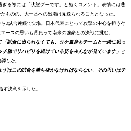
過ぎる際には「状態グーです」と短くコメント。表情には悲
せたものの、大一番への出場は見送られることとなった。
から2試合連続で欠場。日本代表にとって攻撃の中心を担う存
はエースの思いも背負って南米の強豪との決戦に挑む。
て
「試合に出られなくても、タケ自身もチームと一緒に戦っ
ッチ脇でリハビリを続けている姿をみんなが見ています」
と
強調した。
まずはこの試合を勝ち抜かなければならない。その思いはチ
指す決意を示した。