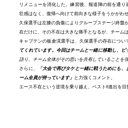
リメニューを消化した。練習後、報道陣の前を通り
壮感はなく、復帰へ向けて前向きな様子をうかがわ
久保選手は左膝の負傷によりグループステージ終盤
在だけに、その不在は大きな痛手となるが、チーム
キャプテンの板倉滉選手は、久保選手の存在につい
てくれています。今回はチームと一緒に移動し、ピ
語り、チーム全体がその思いを共有していることを
さらに、
「大会で再びタケと一緒に戦うためにも、
ーム全員が持っています」
と力強くコメント。
エース不在という逆境を乗り越え、ベスト8進出を目