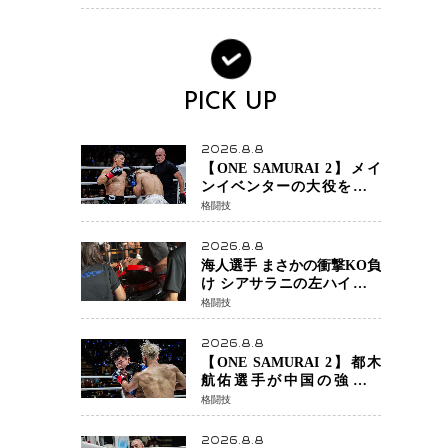
PICK UP
2026.8.8
【ONE SAMURAI 2】メイ
ンイベンターの大役をしっ
かりやってのけた野杁正明
格闘技
が衝撃のリベンジ！ リ
ウ・メンヤンを1R・2分59秒
2026.8.8
KO、左カウンターで完全決
海人選手 まさかの衝撃KO負
着
け シアサラニの左ハイが炸
裂 リベンジ戦は一瞬で決着
格闘技
2026.8.8
【ONE SAMURAI 2】都木
航佑選手が中国の強豪ル
オ・チャオ選手の猛攻を受
格闘技
けながらも的確な攻撃で応
戦 最後まで打ち合うも判
2026.8.8