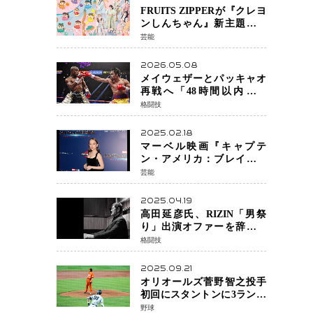
FRUITS ZIPPERが『クレヨ
ンしんちゃん』新主題歌を
担当
芸能
2026.05.08
メイウェザーとパッキャオ
再戦へ「48時間以内に決
着」公式戦かエキシビショ
格闘技
ンか混迷続く
2025.02.18
マーベル映画『キャプテ
ン・アメリカ：ブレイブ・
ニュー・ワールド』 新ブラ
芸能
ック・ウィドウ役のシラ・
ハースとは！？
2025.04.19
高田延彦氏、RIZIN「男祭
り」出演オファーを辞退
統括本部長時代の役目「す
格闘技
でに終えています」と明言
2025.09.21
オリオールズ菅野智之投手
初回にスタントンに3ラン被
弾 3回6安打4失点で降板
野球