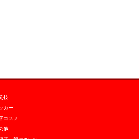
闘技
ッカー
容コスメ
の他