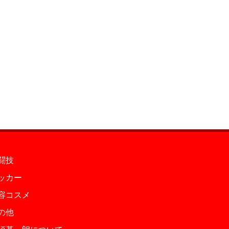
闘技
ッカー
容コスメ
の他