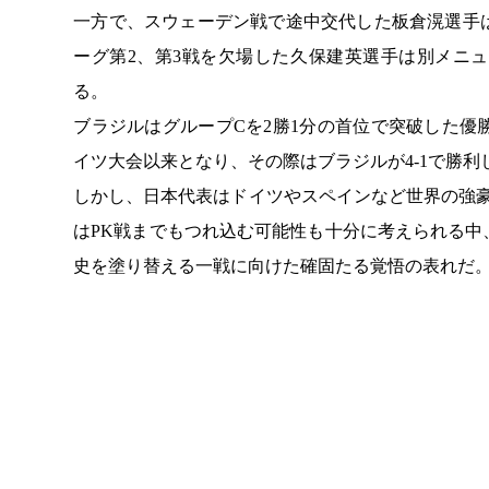
一方で、スウェーデン戦で途中交代した板倉滉選手
ーグ第2、第3戦を欠場した久保建英選手は別メニ
る。
ブラジルはグループCを2勝1分の首位で突破した優
イツ大会以来となり、その際はブラジルが4-1で勝利
しかし、日本代表はドイツやスペインなど世界の強豪
はPK戦までもつれ込む可能性も十分に考えられる
史を塗り替える一戦に向けた確固たる覚悟の表れだ