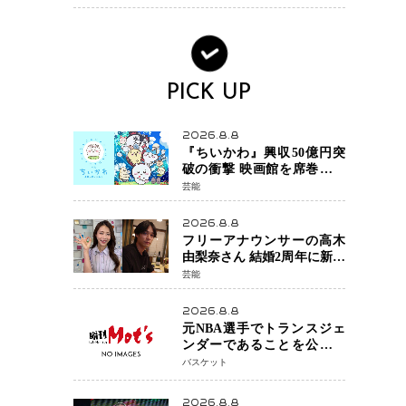
PICK UP
2026.8.8
『ちいかわ』興収50億円突
破の衝撃 映画館を席巻する
「日本発コンテンツ」の強
芸能
さ スパイダーマン、モア
ナら世界級作品と並ぶ存在
2026.8.8
感
フリーアナウンサーの高木
由梨奈さん 結婚2周年に新た
な家族を迎える喜びを報
芸能
告 夫・岸田タツヤさんと
連名「夫婦ともに幸せに感
2026.8.8
じています」
元NBA選手でトランスジェ
ンダーであることを公にし
ているエネス・カンターが
バスケット
WNBAドラフト参戦を表明
「参加資格を満たしてい
2026.8.8