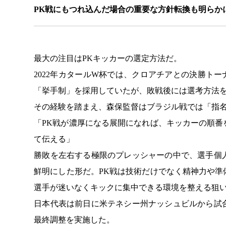
PK戦にもつれ込んだ場合の重要な方針転換も明らか
最大の注目はPKキッカーの選定方法だ。
2022年カタールW杯では、クロアチアとの決勝ト
「挙手制」を採用していたが、敗戦後には選考方法
その経験を踏まえ、森保監督はブラジル戦では「指
「PK戦が濃厚になる展開になれば、キッカーの順
て伝える」
勝敗を左右する極限のプレッシャーの中で、選手個
鮮明にした形だ。PK戦は技術だけでなく精神力や
選手が迷いなくキックに集中できる環境を整える狙
日本代表は前日に米テネシー州ナッシュビルから試
最終調整を実施した。