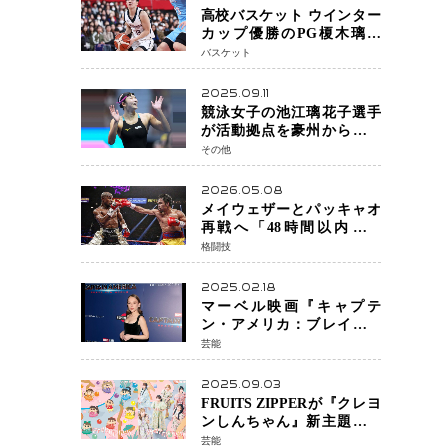
高校バスケット ウインター
カップ優勝のPG榎木璃旺
（えのき・りお）がプロの
バスケット
現場へ―。
2025.09.11
競泳女子の池江璃花子選手
が活動拠点を豪州から日本
へ！ 豪州での挑戦を糧に、
その他
28年ロサンゼルス五輪へ再
始動
2026.05.08
メイウェザーとパッキャオ
再戦へ「48時間以内に決
着」公式戦かエキシビショ
格闘技
ンか混迷続く
2025.02.18
マーベル映画『キャプテ
ン・アメリカ：ブレイブ・
ニュー・ワールド』 新ブラ
芸能
ック・ウィドウ役のシラ・
ハースとは！？
2025.09.03
FRUITS ZIPPERが『クレヨ
ンしんちゃん』新主題歌を
担当
芸能