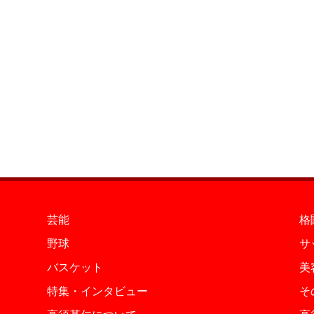
芸能
格
野球
サ
バスケット
美
特集・インタビュー
そ