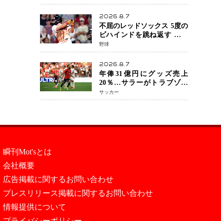
を攻略、判定勝利
2026.8.7
不屈のレッドソックス 5度の
ビハインドを跳ね返す 延長
13回サヨナラ勝ち 吉田正尚
野球
選手も2安打1打点で貢献 4得
点以上は驚異の28連勝
2026.8.7
年俸31億円にグッズ売上
20％…サラーがトラブゾン
スポル加入 世界サッカーは
サッカー
「五大リーグ一強」から新
時代へ
瞬刊Mot'sとは
会社概要
広告掲載に関するお問い合わせ
プレスリリース掲載に関するお問い合わせ
情報提供について
プライバシーポリシー