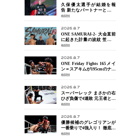
る」異例の挑戦、その背景
久保優太選手が結婚を報
に女子スポーツを巡る議論
告 新たなパートナーと歩む
「集大成の一年」競技生活
格闘技
を支える存在に感謝
2026.8.7
ONE SAMURAI-2- 大会直前
に起きた計量の波紋 笠原弘
希ら注目ファイターは契約
格闘技
体重で決戦へ、山本歩夢と
平山諒選手戦は中止に
2026.8.7
ONE Friday Fights 165メイ
ン＝スアキムが195cmのナビ
ル・アナンからダウン奪
格闘技
取！猛反撃を耐え抜き判定
勝利、8連勝を達成
2026.8.7
スーパーレック まさかの右
ひざ負傷で4連敗 元王者とし
て異例の苦境…「アクシデ
格闘技
ント」でも消えない危険信
号
2026.8.7
優勝候補のグレゴリアンが
一番乗りで4強入り！ 徹底し
たローキックでウスビャン
格闘技