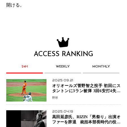
開ける。
ACCESS RANKING
24H
WEEKLY
MONTHLY
2025.09.21
オリオールズ菅野智之投手 初回にス
タントンに3ラン被弾 3回6安打4失点
で降板
野球
2025.04.19
高田延彦氏、RIZIN「男祭り」出演オ
ファーを辞退 統括本部長時代の役目