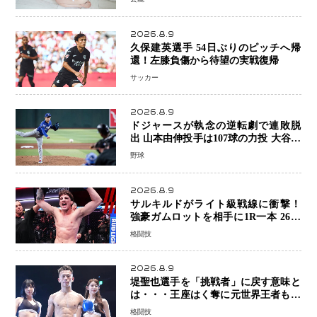
せない姿”を撮影
2026.8.9
久保建英選手 54日ぶりのピッチへ帰
還！左膝負傷から待望の実戦復帰
サッカー
2026.8.9
ドジャースが執念の逆転劇で連敗脱
出 山本由伸投手は107球の力投 大谷翔
平選手が延長10回に勝利を呼び込む一
野球
打！
2026.8.9
サルキルドがライト級戦線に衝撃！
強豪ガムロットを相手に1R一本 26歳
の豪州の新星が「トップ戦線」へ名乗
格闘技
り
2026.8.9
堤聖也選手を「挑戦者」に戻す意味と
は・・・王座はく奪に元世界王者も疑
問符 見たいのは井上拓真選手、那須
格闘技