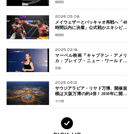
「すでに終えています」と明言
格闘技
2026.05.08
メイウェザーとパッキャオ再戦へ「48
時間以内に決着」公式戦かエキシビシ
ョンか混迷続く
格闘技
2025.02.18
マーベル映画『キャプテン・アメリ
カ：ブレイブ・ニュー・ワールド』
新ブラック・ウィドウ役のシラ・ハー
芸能
スとは！？
2025.09.12
サウジアラビア・リヤド万博、開催規
模は大阪万博の約4倍！2030年に開幕
予定
その他