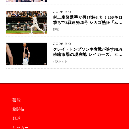
川天心選手との交錯
2026.8.9
村上宗隆選手が再び魅せた！160キロ
撃ちで2戦連発26号 シカゴ熱狂「ムネ
はスターだ」米ファンの人気も急上昇
野球
2026.8.9
クレイ・トンプソン争奪戦が映すNBA
移籍市場の現在地 レイカーズ、ヒー
トが注目する36歳の名シューターをマ
バスケット
ーベリックスが簡単に手放せない理由
芸能
格闘技
野球
サッカー