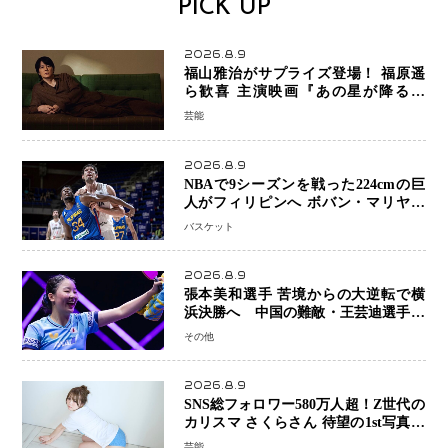
PICK UP
2026.8.9
福山雅治がサプライズ登場！ 福原遥
ら歓喜 主演映画『あの星が降る丘
で、君とまた出会いたい。』舞台あい
芸能
さつで大歓声
2026.8.9
NBAで9シーズンを戦った224cmの巨
人がフィリピンへ ボバン・マリヤノ
ビッチ ジョーンズカップで新たな挑
バスケット
戦
2026.8.9
張本美和選手 苦境からの大逆転で横
浜決勝へ 中国の難敵・王芸迪選手を
撃破「ここからまた行くぞ」兄・智和
その他
選手との兄妹Vにも期待
2026.8.9
SNS総フォロワー580万人超！Z世代の
カリスマ さくらさん 待望の1st写真集
が11月5日発売決定 沖縄で“今しか残
芸能