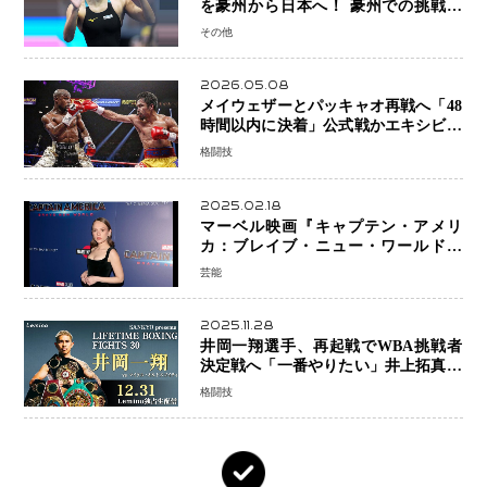
を豪州から日本へ！ 豪州での挑戦を
糧に、28年ロサンゼルス五輪へ再始動
その他
2026.05.08
メイウェザーとパッキャオ再戦へ「48
時間以内に決着」公式戦かエキシビシ
ョンか混迷続く
格闘技
2025.02.18
マーベル映画『キャプテン・アメリ
カ：ブレイブ・ニュー・ワールド』
新ブラック・ウィドウ役のシラ・ハー
芸能
スとは！？
2025.11.28
井岡一翔選手、再起戦でWBA挑戦者
決定戦へ「一番やりたい」井上拓真選
手との戦いも視野に
格闘技