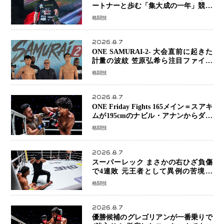
ートナーと歩む「集大成の一年」競技
生活を支える存在に感謝
格闘技
2026.8.7
ONE SAMURAI-2- 大会直前に起きた
計量の波紋 笠原弘希ら注目ファイタ
ーは契約体重で決戦へ、山本歩夢と平
格闘技
山諒選手戦は中止に
2026.8.7
ONE Friday Fights 165メイン＝スアキ
ムが195cmのナビル・アナンからダウ
ン奪取！猛反撃を耐え抜き判定勝利、
格闘技
8連勝を達成
2026.8.7
スーパーレック まさかの右ひざ負傷
で4連敗 元王者として異例の苦境…
「アクシデント」でも消えない危険信
格闘技
号
2026.8.7
優勝候補のグレゴリアンが一番乗りで