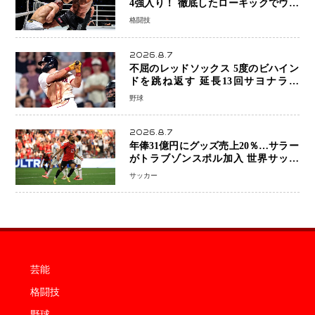
4強入り！ 徹底したローキックでウス
ビャンを攻略、判定勝利
格闘技
2026.8.7
不屈のレッドソックス 5度のビハイン
ドを跳ね返す 延長13回サヨナラ勝
ち 吉田正尚選手も2安打1打点で貢献 4
野球
得点以上は驚異の28連勝
2026.8.7
年俸31億円にグッズ売上20％…サラー
がトラブゾンスポル加入 世界サッカ
ーは「五大リーグ一強」から新時代へ
サッカー
芸能
格闘技
野球