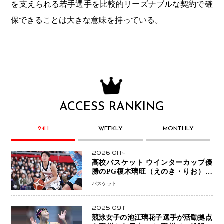
を支えられる若手選手を比較的リーズナブルな契約で確
保できることは大きな意味を持っている。
ACCESS RANKING
24H
WEEKLY
MONTHLY
2026.01.14
高校バスケット ウインターカップ優
勝のPG榎木璃旺（えのき・りお）が
プロの現場へ―。
バスケット
2025.09.11
競泳女子の池江璃花子選手が活動拠点