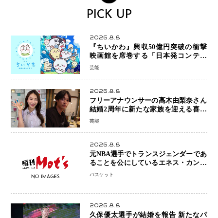
PICK UP
2026.8.8
『ちいかわ』興収50億円突破の衝撃
映画館を席巻する「日本発コンテン
ツ」の強さ スパイダーマン、モアナ
芸能
ら世界級作品と並ぶ存在感
2026.8.8
フリーアナウンサーの高木由梨奈さん
結婚2周年に新たな家族を迎える喜び
を報告 夫・岸田タツヤさんと連名
芸能
「夫婦ともに幸せに感じています」
2026.8.8
元NBA選手でトランスジェンダーであ
ることを公にしているエネス・カンタ
ーがWNBAドラフト参戦を表明「参加
バスケット
資格を満たしている」異例の挑戦、そ
の背景に女子スポーツを巡る議論
2026.8.8
久保優太選手が結婚を報告 新たなパ