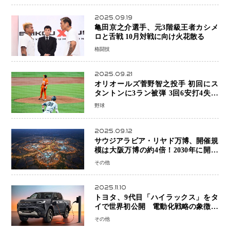
2025.09.19
亀田京之介選手、元3階級王者カシメ
ロと舌戦 10月対戦に向け火花散る
格闘技
2025.09.21
オリオールズ菅野智之投手 初回にス
タントンに3ラン被弾 3回6安打4失点
で降板
野球
2025.09.12
サウジアラビア・リヤド万博、開催規
模は大阪万博の約4倍！2030年に開幕
予定
その他
2025.11.10
トヨタ、9代目「ハイラックス」をタ
イで世界初公開 電動化戦略の象徴と
なるBEVモデルを初設定
その他