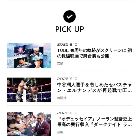
PICK UP
2026.8.10
TUBE 40周年の軌跡がスクリーンに 初
の長編映画で舞台裏も公開
芸能
2026.8.10
中谷潤人選手を苦しめたセバスチャ
ン・エルナンデスが再起戦で圧巻
KO 2回で相手を沈める…次戦は亀田
格闘技
京之介
2026.8.10
『オデュッセイア』ノーラン監督史上
最高の興行収入『ダークナイト ライ
ジング』超え、世界で11億ドル突破
芸能