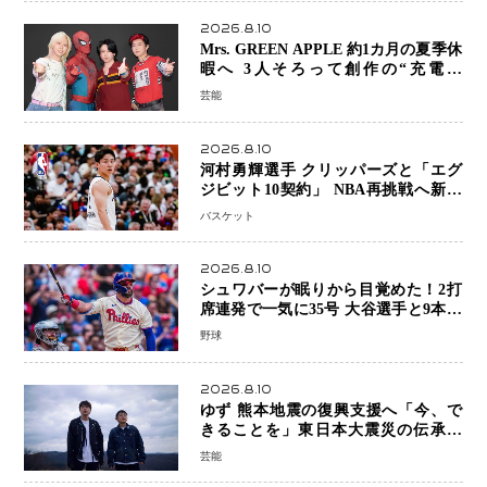
2026.8.10
Mrs. GREEN APPLE 約1カ月の夏季休
暇へ 3人そろって創作の“充電期
間”「自分らしいインプットを」
芸能
2026.8.10
河村勇輝選手 クリッパーズと「エグ
ジビット10契約」 NBA再挑戦へ新た
な一歩、八村塁選手との共闘にも期待
バスケット
2026.8.10
シュワバーが眠りから目覚めた！2打
席連発で一気に35号 大谷選手と9本差
に 本塁打王争いで単独トップ浮上
野球
2026.8.10
ゆず 熊本地震の復興支援へ「今、で
きることを」東日本大震災の伝承歌
「幾重」ライブ音源を配信、収益を全
芸能
額寄付