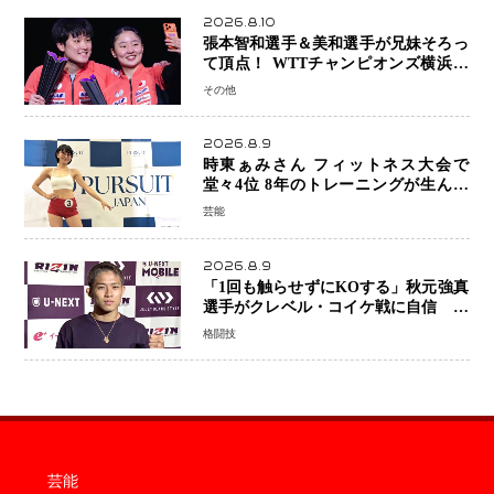
2026.8.10
張本智和選手＆美和選手が兄妹そろっ
て頂点！ WTTチャンピオンズ横浜で
史上初の快挙 2人で約1264万円の優
その他
勝賞金
2026.8.9
時東ぁみさん フィットネス大会で
堂々4位 8年のトレーニングが生んだ
健康美「4位になってホッとしていま
芸能
す」
2026.8.9
「1回も触らせずにKOする」秋元強真
選手がクレベル・コイケ戦に自信 青
木真也と2カ月の寝技対策「引き込ま
格闘技
れても大丈夫」
芸能