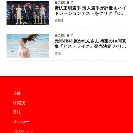
2026.8.7
野杁正明選手 海人選手が計量＆ハイ
ドレーションテストをクリア「ONE
SAMURAI 2」決戦へ万全の準備整う
格闘技
2026.8.7
元NMB48 原かれんさん 待望の1st写真
集『どストライク』発売決定 バリで
魅せる25歳の新境地
芸能
芸能
格闘技
野球
サッカー
バスケット