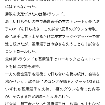
には至らなかった。
勝敗を決定づけたのは第4ラウンド。
激しい打ち合いの中で基康選手の右ストレートが憂也選
手のアゴを打ち抜き、この試合3度目のダウンを奪取。
憂也選手は立ち上がるたびに左右フックやアッパーで前
進し続けたが、基康選手は冷静さを失うことなく試合を
コントロールした。
最終第5ラウンドも基康選手はローキックと右ストレー
トを軸に攻勢を維持。
一方の憂也選手も最後まで打ち合いを挑み続け、会場を
沸かせたが、試合終了のゴングが鳴るとジャッジ3者は
いずれも基康選手を支持。3度のダウンを奪った内容
が、そのまま判定結果へと反映された。
試合後、新王者となった基康選手は、歓声に包まれなが