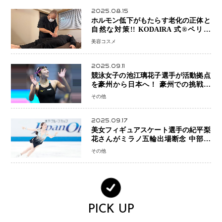
2025.08.15
ホルモン低下がもたらす老化の正体と
自然な対策!! KODAIRA 式®ペリネ
（骨盤底筋）ケア
美容コスメ
2025.09.11
競泳女子の池江璃花子選手が活動拠点
を豪州から日本へ！ 豪州での挑戦を
糧に、28年ロサンゼルス五輪へ再始動
その他
2025.09.17
美女フィギュアスケート選手の紀平梨
花さんがミラノ五輪出場断念 中部選
手権欠場を発表「安全最優先の判断」
その他
PICK UP