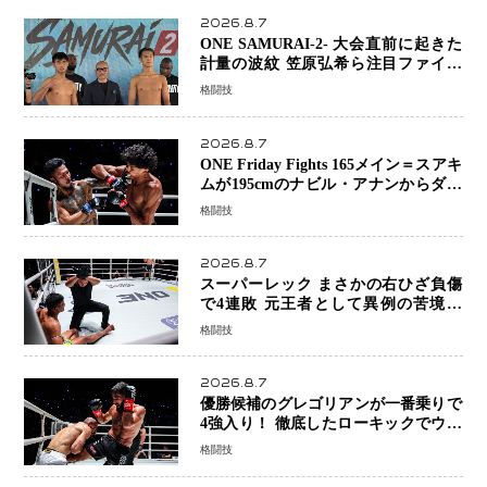
2026.8.7
ONE SAMURAI-2- 大会直前に起きた
計量の波紋 笠原弘希ら注目ファイタ
ーは契約体重で決戦へ、山本歩夢と平
格闘技
山諒選手戦は中止に
2026.8.7
ONE Friday Fights 165メイン＝スアキ
ムが195cmのナビル・アナンからダウ
ン奪取！猛反撃を耐え抜き判定勝利、
格闘技
8連勝を達成
2026.8.7
スーパーレック まさかの右ひざ負傷
で4連敗 元王者として異例の苦境…
「アクシデント」でも消えない危険信
格闘技
号
2026.8.7
優勝候補のグレゴリアンが一番乗りで
4強入り！ 徹底したローキックでウス
ビャンを攻略、判定勝利
格闘技