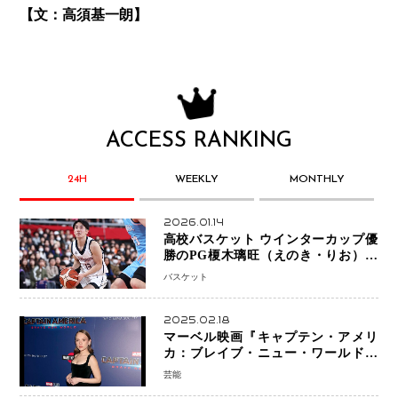
【文：高須基一朗】
ACCESS RANKING
24H
WEEKLY
MONTHLY
2026.01.14
高校バスケット ウインターカップ優
勝のPG榎木璃旺（えのき・りお）が
プロの現場へ―。
バスケット
2025.02.18
マーベル映画『キャプテン・アメリ
カ：ブレイブ・ニュー・ワールド』
新ブラック・ウィドウ役のシラ・ハー
芸能
スとは！？