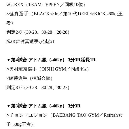
○G-REX（TEAM TEPPEN／同級10位）
×健真選手（BLACK☆Jr／第10代DEEP☆KICK -60kg王
者）
判定2-0（30-28、30-28、28-28）
※2Rに健真選手が減点1
▼
第4試合 アトム級（-46kg） 3分3R延長1R
○奥村琉奈選手（OISHI GYM／同級4位）
×綾芽選手（楠誠会館）
判定3-0（30-28、30-28、30-27）
▼
第3試合 アトム級（-46kg） 3分3R
○チョン・ユジョン（BAEBANG TAO GYM／Refresh女
子-50kg王者）