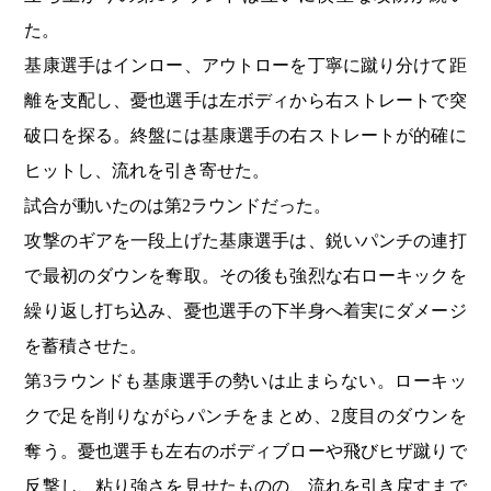
た。
基康選手はインロー、アウトローを丁寧に蹴り分けて距
離を支配し、憂也選手は左ボディから右ストレートで突
破口を探る。終盤には基康選手の右ストレートが的確に
ヒットし、流れを引き寄せた。
試合が動いたのは第2ラウンドだった。
攻撃のギアを一段上げた基康選手は、鋭いパンチの連打
で最初のダウンを奪取。その後も強烈な右ローキックを
繰り返し打ち込み、憂也選手の下半身へ着実にダメージ
を蓄積させた。
第3ラウンドも基康選手の勢いは止まらない。ローキッ
クで足を削りながらパンチをまとめ、2度目のダウンを
奪う。憂也選手も左右のボディブローや飛びヒザ蹴りで
反撃し、粘り強さを見せたものの、流れを引き戻すまで