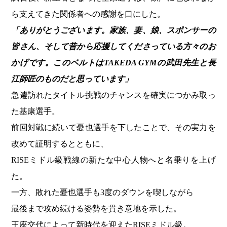
ら支えてきた関係者への感謝を口にした。
「ありがとうございます。家族、妻、娘、スポンサーの
皆さん、そして昔から応援してくださっている方々のお
かげです。このベルトはTAKEDA GYMの武田先生と長
江師匠のものだと思っています」
急遽訪れたタイトル挑戦のチャンスを確実につかみ取っ
た基康選手。
前回対戦に続いて憂也選手を下したことで、その実力を
改めて証明するとともに、
RISEミドル級戦線の新たな中心人物へと名乗りを上げ
た。
一方、敗れた憂也選手も3度のダウンを喫しながら
最後まで攻め続ける姿勢を貫き意地を示した。
王座交代によって新時代を迎えたRISEミドル級。