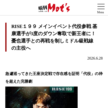
RISE１９９ メインイベント代役参戦 基
康選手が3度のダウン奪取で新王者に！
憂也選手との再戦を制しミドル級戦線
の主役へ
2026.6.28
急遽巡ってきた王座決定戦で存在感を証明「代役」の枠
を超えた完勝劇