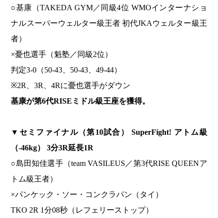
○基康（TAKEDA GYM／同級4位 WMOインターナショ
ナルスーパーウェルター級王者 初代JKAウェルター級王
者）
×憂也選手（魁塾／同級2位）
判定3-0（50-43、50-43、49-44）
※2R、3R、4Rに憂也選手がダウン
基康が第6代RISEミドル級王座を獲得。
▼
セミファイナル（第10試合） SuperFight! アトム級
（-46kg） 3分3R延長1R
○島田知佳選手（team VASILEUS／第3代RISE QUEENア
トム級王者）
×パンケック・ソー・コンクラパン（タイ）
TKO 2R 1分08秒（レフェリーストップ）