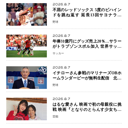
2026.8.7
不屈のレッドソックス 5度のビハイン
ドを跳ね返す 延長13回サヨナラ勝
ち 吉田正尚選手も2安打1打点で貢献 4
野球
得点以上は驚異の28連勝
2026.8.7
年俸31億円にグッズ売上20％…サラー
がトラブゾンスポル加入 世界サッカ
ーは「五大リーグ一強」から新時代へ
サッカー
2026.8.7
イチローさん参戦のマリナーズOBホ
ームランダービーが無料生配信 北米
ならではの“魅せる興行”に世界が注目
野球
2026.8.7
はるな愛さん 映画で初の母親役に挑
戦 映画『となりのとらんす少女ちゃ
ん』11月7日公開 未来の自分との対話
芸能
を描く注目作