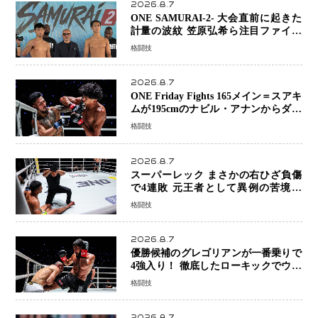
2026.8.7
ONE SAMURAI-2- 大会直前に起きた
計量の波紋 笠原弘希ら注目ファイタ
ーは契約体重で決戦へ、山本歩夢と平
格闘技
山諒選手戦は中止に
2026.8.7
ONE Friday Fights 165メイン＝スアキ
ムが195cmのナビル・アナンからダウ
ン奪取！猛反撃を耐え抜き判定勝利、
格闘技
8連勝を達成
2026.8.7
スーパーレック まさかの右ひざ負傷
で4連敗 元王者として異例の苦境…
「アクシデント」でも消えない危険信
格闘技
号
2026.8.7
優勝候補のグレゴリアンが一番乗りで
4強入り！ 徹底したローキックでウス
ビャンを攻略、判定勝利
格闘技
2026.8.7