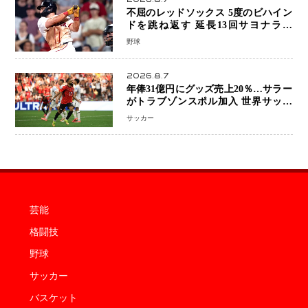
不屈のレッドソックス 5度のビハイン
ドを跳ね返す 延長13回サヨナラ勝
ち 吉田正尚選手も2安打1打点で貢献 4
野球
得点以上は驚異の28連勝
2026.8.7
年俸31億円にグッズ売上20％…サラー
がトラブゾンスポル加入 世界サッカ
ーは「五大リーグ一強」から新時代へ
サッカー
芸能
格闘技
野球
サッカー
バスケット