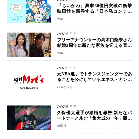
『ちいかわ』興収50億円突破の衝撃
映画館を席巻する「日本発コンテン
ツ」の強さ スパイダーマン、モアナ
芸能
ら世界級作品と並ぶ存在感
2026.8.8
フリーアナウンサーの高木由梨奈さん
結婚2周年に新たな家族を迎える喜び
を報告 夫・岸田タツヤさんと連名
芸能
「夫婦ともに幸せに感じています」
2026.8.8
元NBA選手でトランスジェンダーであ
ることを公にしているエネス・カンタ
ーがWNBAドラフト参戦を表明「参加
バスケット
資格を満たしている」異例の挑戦、そ
の背景に女子スポーツを巡る議論
2026.8.8
久保優太選手が結婚を報告 新たなパ
ートナーと歩む「集大成の一年」競技
生活を支える存在に感謝
格闘技