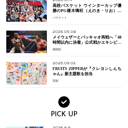
2026.01.14
高校バスケット ウインターカップ優
勝のPG榎木璃旺（えのき・りお）が
プロの現場へ―。
バスケット
2026.05.08
メイウェザーとパッキャオ再戦へ「48
時間以内に決着」公式戦かエキシビシ
ョンか混迷続く
格闘技
2025.09.03
FRUITS ZIPPERが『クレヨンしんち
ゃん』新主題歌を担当
芸能
PICK UP
2026.8.8