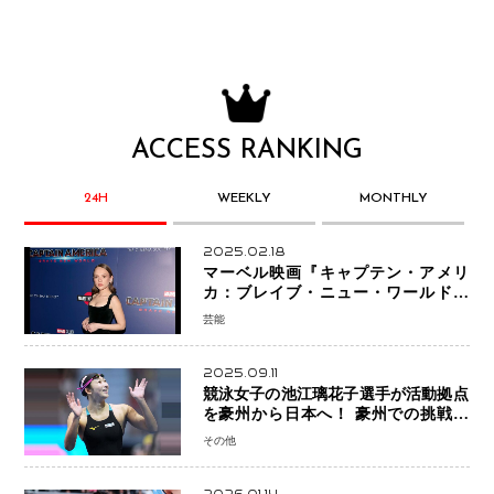
ACCESS RANKING
24H
WEEKLY
MONTHLY
2025.02.18
マーベル映画『キャプテン・アメリ
カ：ブレイブ・ニュー・ワールド』
新ブラック・ウィドウ役のシラ・ハー
芸能
スとは！？
2025.09.11
競泳女子の池江璃花子選手が活動拠点
を豪州から日本へ！ 豪州での挑戦を
糧に、28年ロサンゼルス五輪へ再始動
その他